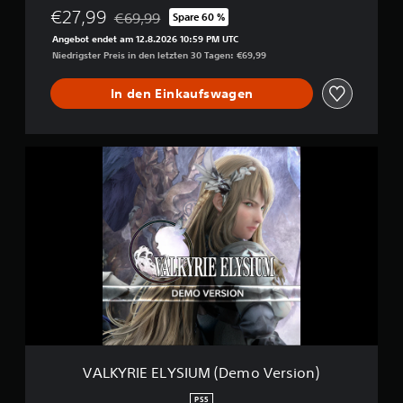
t
€27,99
i
€69,99
Spare 60 %
Preisnachlass gegenüber dem Originalpreis von
o
Angebot endet am 12.8.2026 10:59 PM UTC
n
Niedrigster Preis in den letzten 30 Tagen: €69,99
In den Einkaufswagen
V
A
L
K
Y
R
I
E
E
L
Y
S
I
U
VALKYRIE ELYSIUM (Demo Version)
M
(
PS5