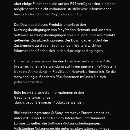
s
aber einige Funktionen, die auf der PS4 verfügbar sind, sind hier 
möglicherweise nicht vorhanden. Ausführliche Informationen 
3
hierzu findest du unter PlayStation.com/bc.
1
Der Download dieses Produkts unterliegt den 
Nutzungsbedingungen von PlayStation Network und unseren 
6
Software-Nutzungsbedingungen sowie allen für dieses Produkt 
geltenden Zusatzbedingungen. Der Download erfordert die 
9
Zustimmung zu diesen Bedingungen. Weitere wichtige 
Informationen finden sich in den Nutzungsbedingungen.
Einmalige Lizenzgebühr für den Download auf mehrere PS4-
B
Systeme. Für eine Verwendung auf Ihrem primären PS4-System 
ist keine Anmeldung im PlayStation Network erforderlich, für die 
e
Verwendung auf anderen PS4-Systemen müssen Sie sich 
jedoch anmelden.
w
Bitte lesen Sie sich die Informationen in den 
e
Gesundheitswarnungen
 durch, bevor Sie dieses Produkt verwenden.
r
Bibliotheksprogramme © Sony Interactive Entertainment Inc., 
unter exklusiver Lizenz für Sony Interactive Entertainment 
t
Europe. Es gelten die Software-Nutzungsbedingungen. 
Vollständige Nutzungsrechte unter eu.playstation.com/legal.