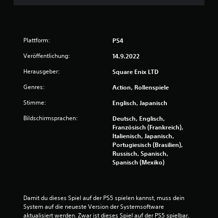
n
5
Plattform:
PS4
Veröffentlichung:
14.9.2022
S
Herausgeber:
Square Enix LTD
t
Genres:
Action, Rollenspiele
e
Stimme:
Englisch, Japanisch
r
Bildschirmsprachen:
Deutsch, Englisch,
Französisch (Frankreich),
n
Italienisch, Japanisch,
Portugiesisch (Brasilien),
e
Russisch, Spanisch,
Spanisch (Mexiko)
n
a
Damit du dieses Spiel auf der PS5 spielen kannst, muss dein 
u
System auf die neueste Version der Systemsoftware 
aktualisiert werden. Zwar ist dieses Spiel auf der PS5 spielbar, 