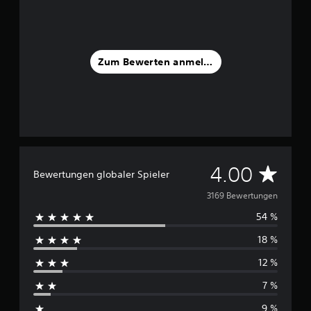
Zum Bewerten anmelden
D
4.00
Bewertungen globaler Spieler
u
3169 Bewertungen
54 %
r
18 %
c
12 %
h
7 %
s
9 %