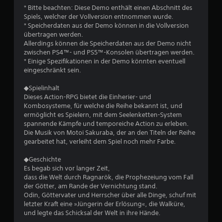
e
* Bitte beachten: Diese Demo enthält einen Abschnitt des
Spiels, welcher der Vollversion entnommen wurde.
w
* Speicherdaten aus der Demo können in die Vollversion
übertragen werden.
e
Allerdings können die Speicherdaten aus der Demo nicht
zwischen PS4™- und PS5™-Konsolen übertragen werden.
r
* Einige Spezifikationen in der Demo könnten eventuell
eingeschränkt sein.
t
◆Spielinhalt
u
Dieses Action-RPG bietet die Einherier- und
Kombosysteme, für welche die Reihe bekannt ist, und
ermöglicht es Spielern, mit dem Seelenketten-System
n
spannende Kämpfe und temporeiche Action zu erleben.
Die Musik von Motoi Sakuraba, der an den Titeln der Reihe
g
gearbeitet hat, verleiht dem Spiel noch mehr Farbe.
:
◆Geschichte
Es begab sich vor langer Zeit,
4
dass die Welt durch Ragnarök, die Prophezeiung vom Fall
der Götter, am Rande der Vernichtung stand.
v
Odin, Göttervater und Herrscher über alle Dinge, schuf mit
letzter Kraft eine »Jüngerin der Erlösung«, die Walküre,
o
und legte das Schicksal der Welt in ihre Hände.