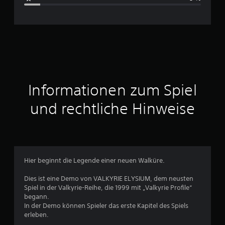
c
h
n
i
t
Informationen zum Spiel
t
und rechtliche Hinweise
l
i
c
Hier beginnt die Legende einer neuen Walküre.
h
Dies ist eine Demo von VALKYRIE ELYSIUM, dem neusten
Spiel in der Valkyrie-Reihe, die 1999 mit „Valkyrie Profile“
e
begann.
In der Demo können Spieler das erste Kapitel des Spiels
B
erleben.