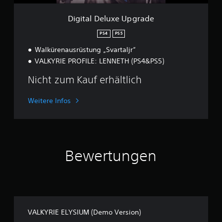
e
U
Digital Deluxe Upgrade
p
g
PS4
PS5
r
Walkürenausrüstung „Svartaljr“
a
d
VALKYRIE PROFILE: LENNETH (PS4&PS5)
e
Nicht zum Kauf erhältlich
Weitere Infos
Bewertungen
VALKYRIE ELYSIUM (Demo Version)