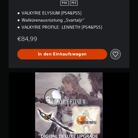
i
PS4
PS5
t
VALKYRIE ELYSIUM (PS4&PS5)
i
o
Walkürenausrüstung „Svartaljr“
n
VALKYRIE PROFILE: LENNETH (PS4&PS5)
€84,99
In den Einkaufswagen
D
i
g
i
t
a
l
D
e
l
u
x