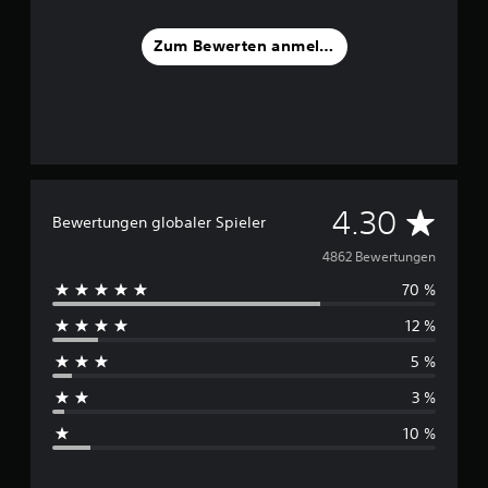
Zum Bewerten anmelden
D
4.30
Bewertungen globaler Spieler
u
4862 Bewertungen
70 %
r
12 %
c
5 %
h
3 %
s
10 %
c