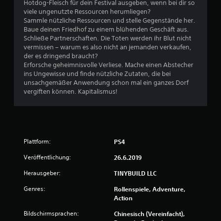
w
Hotdog-Fleisch für dein Festival ausgeben, wenn bei dir so
viele ungenutzte Ressourcen herumliegen?
e
Sammle nützliche Ressourcen und stelle Gegenstände her.
Baue deinen Friedhof zu einem blühenden Geschäft aus.
r
Schließe Partnerschaften. Die Toten werden ihr Blut nicht
vermissen – warum es also nicht an jemanden verkaufen,
t
der es dringend braucht?
Erforsche geheimnisvolle Verliese. Mache einen Abstecher
u
ins Ungewisse und finde nützliche Zutaten, die bei
unsachgemäßer Anwendung schon mal ein ganzes Dorf
vergiften können. Kapitalismus!
n
g
:
Plattform:
PS4
4
Veröffentlichung:
26.6.2019
.
Herausgeber:
TINYBUILD LLC
3
Genres:
Rollenspiele, Adventure,
Action
v
Bildschirmsprachen:
Chinesisch (Vereinfacht),