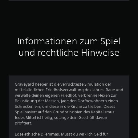
h
n
i
t
Informationen zum Spiel
t
und rechtliche Hinweise
l
i
c
Graveyard Keeper ist die verrückteste Simulation der
mittelalterlichen Friedhofsverwaltung des Jahres. Baue und
h
verwalte deinen eigenen Friedhof, verbrenne Hexen zur
Belustigung der Massen, jage den Dorfbewohnern einen
e
Schrecken ein, um diese in die Kirche zu treiben. Dieses
Spiel basiert auf den Grundprinzipien des Kapitalismus:
B
Jedes Mittel ist heilig, solange dein Geschäft davon
profitiert.
e
Löse ethische Dilemmas. Musst du wirklich Geld für