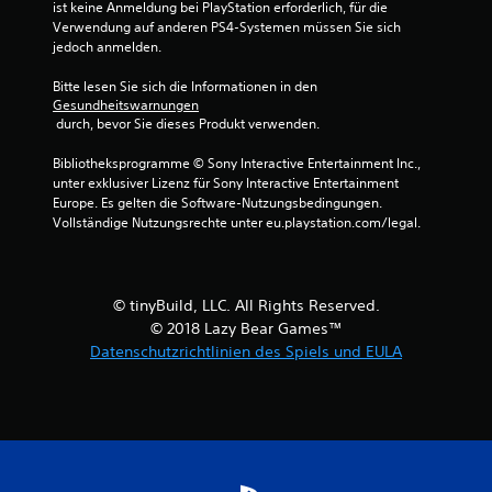
u
ist keine Anmeldung bei PlayStation erforderlich, für die 
Verwendung auf anderen PS4-Systemen müssen Sie sich 
s
jedoch anmelden.
4
Bitte lesen Sie sich die Informationen in den 
Gesundheitswarnungen
8
 durch, bevor Sie dieses Produkt verwenden.
6
Bibliotheksprogramme © Sony Interactive Entertainment Inc., 
unter exklusiver Lizenz für Sony Interactive Entertainment 
2
Europe. Es gelten die Software-Nutzungsbedingungen. 
Vollständige Nutzungsrechte unter eu.playstation.com/legal.
B
© tinyBuild, LLC. All Rights Reserved.
e
© 2018 Lazy Bear Games™
Datenschutzrichtlinien des Spiels und EULA
w
e
r
t