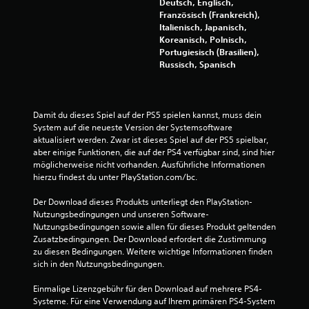
o
Deutsch, Englisch,
Französisch (Frankreich),
n
Italienisch, Japanisch,
Koreanisch, Polnisch,
5
Portugiesisch (Brasilien),
Russisch, Spanisch
S
Damit du dieses Spiel auf der PS5 spielen kannst, muss dein 
t
System auf die neueste Version der Systemsoftware 
aktualisiert werden. Zwar ist dieses Spiel auf der PS5 spielbar, 
e
aber einige Funktionen, die auf der PS4 verfügbar sind, sind hier 
möglicherweise nicht vorhanden. Ausführliche Informationen 
r
hierzu findest du unter PlayStation.com/bc.
Der Download dieses Produkts unterliegt den PlayStation-
n
Nutzungsbedingungen und unseren Software-
Nutzungsbedingungen sowie allen für dieses Produkt geltenden 
e
Zusatzbedingungen. Der Download erfordert die Zustimmung 
zu diesen Bedingungen. Weitere wichtige Informationen finden 
n
sich in den Nutzungsbedingungen.
a
Einmalige Lizenzgebühr für den Download auf mehrere PS4-
Systeme. Für eine Verwendung auf Ihrem primären PS4-System 