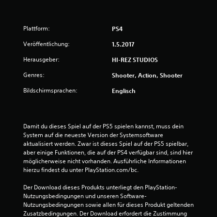
e
Plattform:
PS4
w
Veröffentlichung:
1.5.2017
e
Herausgeber:
HI-REZ STUDIOS
r
Genres:
Shooter, Action, Shooter
t
Bildschirmsprachen:
Englisch
u
n
Damit du dieses Spiel auf der PS5 spielen kannst, muss dein 
System auf die neueste Version der Systemsoftware 
g
aktualisiert werden. Zwar ist dieses Spiel auf der PS5 spielbar, 
aber einige Funktionen, die auf der PS4 verfügbar sind, sind hier 
:
möglicherweise nicht vorhanden. Ausführliche Informationen 
hierzu findest du unter PlayStation.com/bc.
4
Der Download dieses Produkts unterliegt den PlayStation-
.
Nutzungsbedingungen und unseren Software-
Nutzungsbedingungen sowie allen für dieses Produkt geltenden 
2
Zusatzbedingungen. Der Download erfordert die Zustimmung 