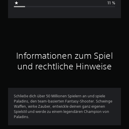
11 %
c
h
n
i
t
Informationen zum Spiel
t
und rechtliche Hinweise
l
i
c
Schließe dich über 50 Millionen Spielern an und spiele
Paladins, den team-basierten Fantasy-Shooter. Schwinge
h
Waffen, wirke Zauber, entwickle deinen ganz eigenen
Spielstil und werde zu einem legendären Champion von
e
Paladins.
B