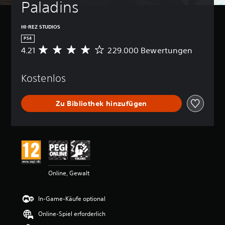
Paladins
HI-REZ STUDIOS
PS4
4.21
229.000 Bewertungen
D
u
r
Kostenlos
c
h
s
Zu Bibliothek hinzufügen
c
h
n
i
t
t
l
i
Online, Gewalt
c
h
e
In-Game-Käufe optional
B
e
Online-Spiel erforderlich
w