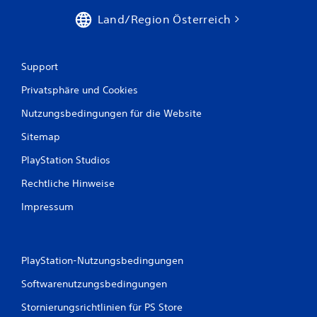
n
Land/Region Österreich
a
u
Support
Privatsphäre und Cookies
s
Nutzungsbedingungen für die Website
2
Sitemap
2
PlayStation Studios
9
Rechtliche Hinweise
9
Impressum
4
8
PlayStation-Nutzungsbedingungen
Softwarenutzungsbedingungen
B
Stornierungsrichtlinien für PS Store