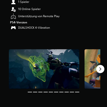
1 Spieler
e
r
10 Online-Spieler
t
u
Unterstützung von Remote Play
n
PS4-Version
g
DUALSHOCK 4-Vibration
:
4
.
2
1
v
o
n
5
S
t
e
r
n
e
n
a
u