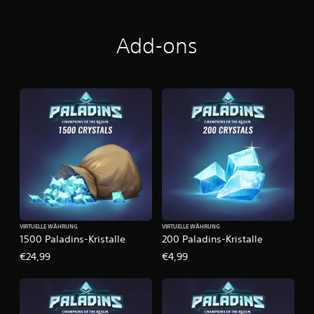
d
i
n
Add-ons
s
VIRTUELLE WÄHRUNG
VIRTUELLE WÄHRUNG
1500 Paladins-Kristalle
200 Paladins-Kristalle
€24,99
€4,99