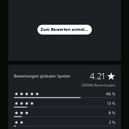
Zum Bewerten anmelden
D
4.21
Bewertungen globaler Spieler
u
229948 Bewertungen
66 %
r
13 %
c
8 %
h
2 %
s