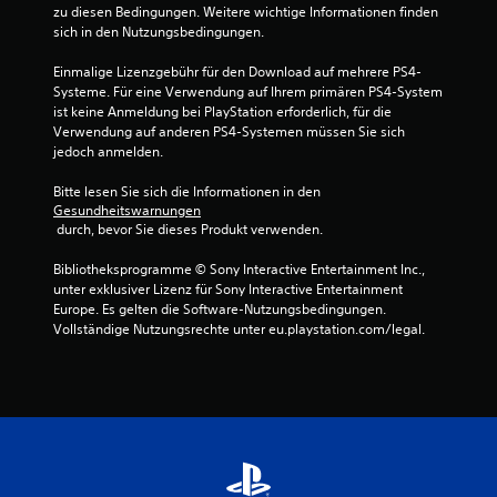
zu diesen Bedingungen. Weitere wichtige Informationen finden 
1
sich in den Nutzungsbedingungen.
v
Einmalige Lizenzgebühr für den Download auf mehrere PS4-
Systeme. Für eine Verwendung auf Ihrem primären PS4-System 
o
ist keine Anmeldung bei PlayStation erforderlich, für die 
Verwendung auf anderen PS4-Systemen müssen Sie sich 
n
jedoch anmelden.
5
Bitte lesen Sie sich die Informationen in den 
Gesundheitswarnungen
 durch, bevor Sie dieses Produkt verwenden.
S
Bibliotheksprogramme © Sony Interactive Entertainment Inc., 
unter exklusiver Lizenz für Sony Interactive Entertainment 
Europe. Es gelten die Software-Nutzungsbedingungen. 
t
Vollständige Nutzungsrechte unter eu.playstation.com/legal.
e
r
n
e