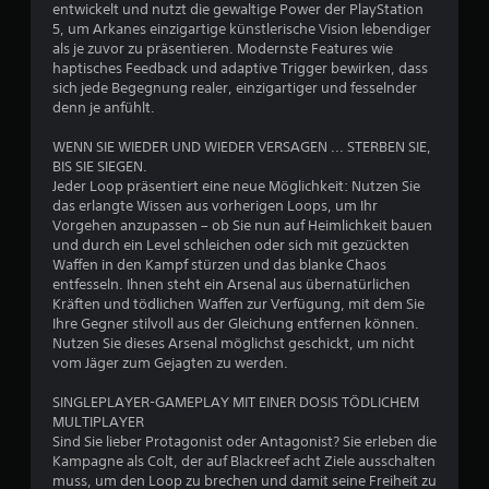
T
entwickelt und nutzt die gewaltige Power der PlayStation
k
t
a
5, um Arkanes einzigartige künstlerische Vision lebendiger
a
s
als je zuvor zu präsentieren. Modernste Features wie
n
u
t
haptisches Feedback und adaptive Trigger bewirken, dass
n
e
sich jede Begegnung realer, einzigartiger und fesselnder
s
n
denn je anfühlt.
n
t
A
g
D
WENN SIE WIEDER UND WIEDER VERSAGEN ... STERBEN SIE,
n
u
BIS SIE SIEGEN.
l
k
e
Jeder Loop präsentiert eine neue Möglichkeit: Nutzen Sie
e
a
das erlangte Wissen aus vorherigen Loops, um Ihr
i
n
n
Vorgehen anzupassen – ob Sie nun auf Heimlichkeit bauen
t
n
und durch ein Level schleichen oder sich mit gezückten
u
s
Waffen in den Kampf stürzen und das blanke Chaos
n
t
entfesseln. Ihnen steht ein Arsenal aus übernatürlichen
g
d
Kräften und tödlichen Waffen zur Verfügung, mit dem Sie
e
a
Ihre Gegner stilvoll aus der Gleichung entfernen können.
n
s
Nutzen Sie dieses Arsenal möglichst geschickt, um nicht
f
S
vom Jäger zum Gejagten zu werden.
ü
p
r
i
SINGLEPLAYER-GAMEPLAY MIT EINER DOSIS TÖDLICHEM
d
e
MULTIPLAYER
a
l
Sind Sie lieber Protagonist oder Antagonist? Sie erleben die
s
s
Kampagne als Colt, der auf Blackreef acht Ziele ausschalten
G
p
muss, um den Loop zu brechen und damit seine Freiheit zu
a