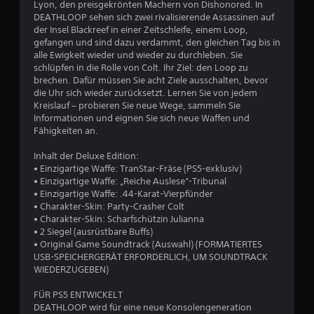
e
Lyon, den preisgekrönten Machern von Dishonored. In
e
u
l
DEATHLOOP sehen sich zwei rivalisierende Assassinen auf
i
a
der Insel Blackreef in einer Zeitschleife, einem Loop,
t
s
n
gefangen und sind dazu verdammt, den gleichen Tag bis in
i
alle Ewigkeit wieder und wieder zu durchleben. Sie
l
g
4
schlüpfen in die Rolle von Colt. Ihr Ziel: den Loop zu
e
e
brechen. Dafür müssen Sie acht Ziele ausschalten, bevor
i
s
6
die Uhr sich wieder zurücksetzt. Lernen Sie von jedem
t
D
Kreislauf – probieren Sie neue Wege, sammeln Sie
u
8
r
Informationen und eignen Sie sich neue Waffen und
n
Fähigkeiten an.
ü
g
0
c
s
Inhalt der Deluxe Edition:
k
ü
• Einzigartige Waffe: TranStar-Fräse (PS5-exklusiv)
e
• Einzigartige Waffe: „Reiche Auslese“-Tribunal
b
n
• Einzigartige Waffe: .44-Karat-Vierpfünder
B
e
m
• Charakter-Skin: Party-Crasher Colt
r
e
• Charakter-Skin: Scharfschützin Julianna
e
s
h
• 2 Siegel (ausrüstbare Buffs)
i
r
• Original Game Soundtrack (Auswahl) (FORMATIERTES
w
c
USB-SPEICHERGERÄT ERFORDERLICH, UM SOUNDTRACK
e
h
WIEDERZUGEBEN)
e
r
t
e
FÜR PS5 ENTWICKELT
r
D
r
DEATHLOOP wird für eine neue Konsolengeneration
u