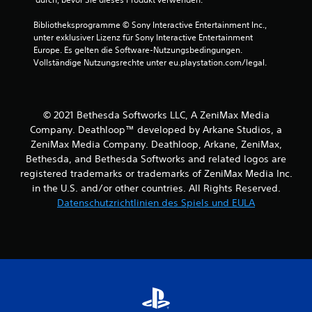
a
p
l
i
Bibliotheksprogramme © Sony Interactive Entertainment Inc., 
t
e
unter exklusiver Lizenz für Sony Interactive Entertainment 
e
l
Europe. Es gelten die Software-Nutzungsbedingungen. 
n
e
Vollständige Nutzungsrechte unter eu.playstation.com/legal.
z
n
u
o
m
d
ü
e
© 2021 Bethesda Softworks LLC, A ZeniMax Media
s
r
Company. Deathloop™ developed by Arkane Studios, a
s
Z
e
ZeniMax Media Company. Deathloop, Arkane, ZeniMax,
u
n
Bethesda, and Bethesda Softworks and related logos are
s
.
registered trademarks or trademarks of ZeniMax Media Inc.
e
h
in the U.S. and/or other countries. All Rights Reserved.
e
S
Datenschutzrichtlinien des Spiels und EULA
n
p
p
i
a
e
u
l
s
b
i
a
e
r
r