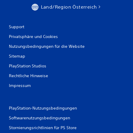
o
e
n
h
Land/Region Österreich
(
n
n
e
u
M
Support
r
o
b
t
Privatsphäre und Cookies
e
i
i
Nutzungsbedingungen für die Website
o
m
n
O
Sitemap
f
-
f
S
PlayStation Studios
l
t
i
Rechtliche Hinweise
e
n
u
Impressum
e
e
-
r
S
e
p
l
i
PlayStation-Nutzungsbedingungen
e
e
Softwarenutzungsbedingungen
l
m
e
e
Stornierungsrichtlinien für PS Store
n
n