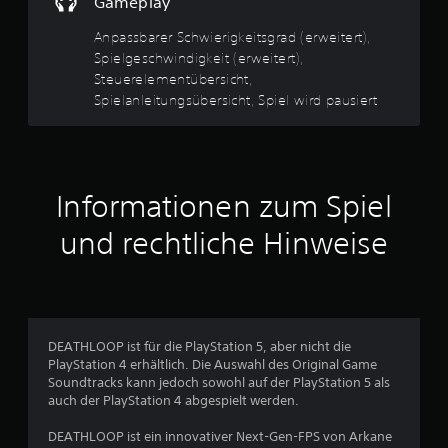
Gameplay
n
s
o
.
j
Anpassbarer Schwierigkeitsgrad (erweitert),
e
Spielgeschwindigkeit (erweitert),
n
d
S
Steuerelementübersicht,
e
5
p
Spielanleitungsübersicht, Spiel wird pausiert
r
i
z
e
e
l
i
S
b
t
a
e
Informationen zum Spiel
t
i
r
n
und rechtliche Hinweise
o
e
s
h
e
n
r
h
e
e
g
n
n
l
.
DEATHLOOP ist für die PlayStation 5, aber nicht die
e
e
PlayStation 4 erhältlich. Die Auswahl des Original Game
i
Soundtracks kann jedoch sowohl auf der PlayStation 5 als
S
n
c
auch der PlayStation 4 abgespielt werden.
p
h
i
a
z
DEATHLOOP ist ein innovativer Next-Gen-FPS von Arkane