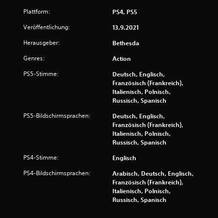
,
o
Plattform:
PS4, PS5
S
h
p
Veröffentlichung:
13.9.2021
n
i
e
Herausgeber:
e
Bethesda
m
l
e
Genres:
Action
w
h
r
i
PS5-Stimme:
Deutsch, Englisch,
e
r
Französisch (Frankreich),
r
d
Italienisch, Polnisch,
e
Russisch, Spanisch
p
T
a
a
PS5-Bildschirmsprachen:
Deutsch, Englisch,
u
s
Französisch (Frankreich),
s
t
Italienisch, Polnisch,
i
e
Russisch, Spanisch
e
n
PS4-Stimme:
Englisch
g
r
l
t
PS4-Bildschirmsprachen:
Arabisch, Deutsch, Englisch,
e
D
Französisch (Frankreich),
i
u
Italienisch, Polnisch,
c
k
Russisch, Spanisch
h
a
z
n