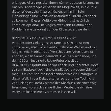
i
erlangen. Allerdings sitzt Ihnen währenddessen Julianna im
m
e
Nacken. Andere Spieler haben die Möglichkeit, in die Rolle
e
l
dieser Widersacherin zu schlüpfen, um in Ihr Spiel
p
e
einzudringen und Sie davon abzuhalten, Ihrem Ziel näher
l
n
zu kommen. Dieses Multiplayer-Erlebnis ist natürlich
a
u
komplett optional. Im Singleplayer kann Julianna ohne
y
n
Probleme wie gewohnt von der KI gesteuert werden.
j
d
e
i
BLACKREEF – PARADIES ODER GEFÄNGNIS?
d
n
Paradies oder Gefängnis? Arkane hat sich mit seinen
e
M
immersiven, atemberaubend kunstvollen Welten und der
r
e
Möglichkeit, Probleme auf verschiedene Arten lösen zu
z
n
können, einen Namen gemacht. Die überwältigende, von
e
ü
den 1960ern inspirierte Retro-Future-Welt von
i
s
DEATHLOOP sprüht nur so vor Leben und Charakter. Doch
t
n
so sehr Blackreef auch eine paradiesische Augenweide sein
e
a
mag – für Colt ist diese Insel dennoch wie ein Gefängnis. In
i
v
dieser Welt, in der Dekadenz herrscht und der Tod nicht
n
i
von Belang ist, steht Colt auf der Abschussliste einer ewig
s
g
feiernden, moralisch verwerflichen Meute, die sich ihre
e
i
Party um keinen Preis vermiesen lassen will.
h
e
e
r
n
e
.
n