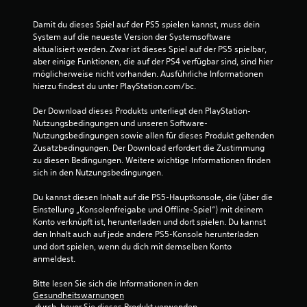
e
n
i
s
Damit du dieses Spiel auf der PS5 spielen kannst, muss dein 
t
t
System auf die neueste Version der Systemsoftware 
i
d
aktualisiert werden. Zwar ist dieses Spiel auf der PS5 spielbar, 
g
a
aber einige Funktionen, die auf der PS4 verfügbar sind, sind hier 
d
s
möglicherweise nicht vorhanden. Ausführliche Informationen 
r
S
hierzu findest du unter PlayStation.com/bc.
ü
p
c
i
Der Download dieses Produkts unterliegt den PlayStation-
k
e
Nutzungsbedingungen und unseren Software-
e
l
Nutzungsbedingungen sowie allen für dieses Produkt geltenden 
n
j
Zusatzbedingungen. Der Download erfordert die Zustimmung 
o
e
zu diesen Bedingungen. Weitere wichtige Informationen finden 
d
d
sich in den Nutzungsbedingungen.
e
e
r
r
Du kannst diesen Inhalt auf die PS5-Hauptkonsole, die (über die 
g
z
Einstellung „Konsolenfreigabe und Offline-Spiel“) mit deinem 
e
e
Konto verknüpft ist, herunterladen und dort spielen. Du kannst 
d
i
den Inhalt auch auf jede andere PS5-Konsole herunterladen 
r
t
und dort spielen, wenn du dich mit demselben Konto 
ü
b
anmeldest.
c
e
k
i
Bitte lesen Sie sich die Informationen in den 
t
m
Gesundheitswarnungen
h
S
 durch, bevor Sie dieses Produkt verwenden.