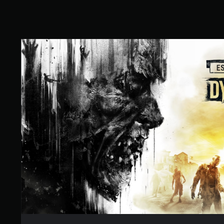
r
t
u
n
g
E
:
s
4
s
.
e
6
n
3
t
v
i
o
a
n
l
5
s
E
S
d
t
i
e
t
r
i
n
o
e
n
n
a
u