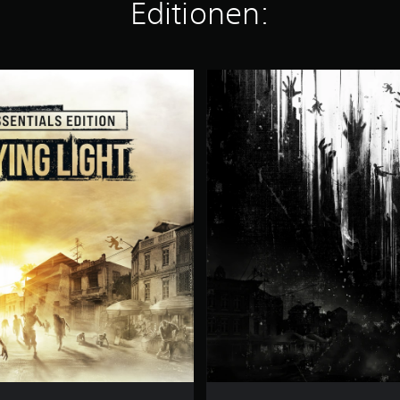
Editionen:
D
y
i
n
g
L
i
g
h
t