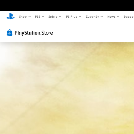
Shop
PS5
Spiele
PS Plus
Zubehör
News
Suppo