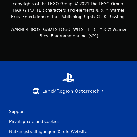
1
copyrights of the LEGO Group. © 2024 The LEGO Group.
HARRY POTTER characters and elements © & ™ Warner
4
Bros. Entertainment Inc. Publishing Rights © J.K. Rowling.
2
WARNER BROS. GAMES LOGO, WB SHIELD: ™ & © Warner
Bros. Entertainment Inc. (s24)
6
0
B
e
Land/Region Österreich
w
e
Support
r
Privatsphäre und Cookies
t
Nutzungsbedingungen für die Website