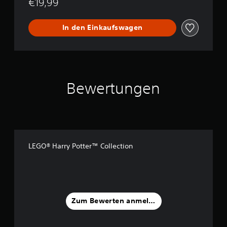
€19,99
o
l
l
In den Einkaufswagen
e
c
t
i
o
n
Bewertungen
LEGO® Harry Potter™ Collection
Zum Bewerten anmelden