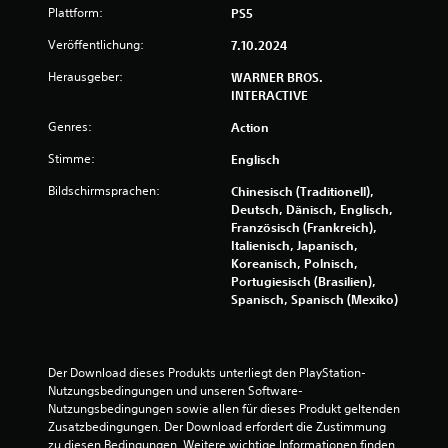
Plattform:
PS5
t
Veröffentlichung:
7.10.2024
u
Herausgeber:
WARNER BROS.
n
INTERACTIVE
Genres:
Action
g
Stimme:
Englisch
:
Bildschirmsprachen:
Chinesisch (Traditionell),
4
Deutsch, Dänisch, Englisch,
Französisch (Frankreich),
.
Italienisch, Japanisch,
Koreanisch, Polnisch,
3
Portugiesisch (Brasilien),
Spanisch, Spanisch (Mexiko)
8
v
Der Download dieses Produkts unterliegt den PlayStation-
o
Nutzungsbedingungen und unseren Software-
Nutzungsbedingungen sowie allen für dieses Produkt geltenden 
n
Zusatzbedingungen. Der Download erfordert die Zustimmung 
zu diesen Bedingungen. Weitere wichtige Informationen finden 