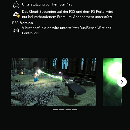
e
Unterstützung von Remote Play
w
Das Cloud-Streaming auf der PS5 und dem PS Portal wird
e
nur bei vorhandenem Premium-Abonnement unterstützt
r
PS5-Version
t
Vibrationsfunktion wird unterstützt (DualSense Wireless-
u
Controller)
n
g
:
4
.
3
8
v
o
n
5
S
t
e
r
n
e
n