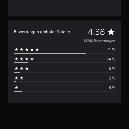
D
4.38
Bewertungen globaler Spieler
u
14260 Bewertungen
71 %
r
14 %
c
6 %
h
2 %
s
8 %
c
h
n
i