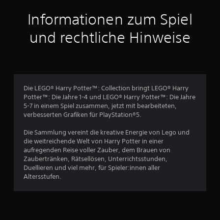
t
Informationen zum Spiel
t
und rechtliche Hinweise
l
i
c
Die LEGO® Harry Potter™: Collection bringt LEGO® Harry
Potter™: Die Jahre 1-4 und LEGO® Harry Potter™: Die Jahre
h
5-7 in einem Spiel zusammen, jetzt mit bearbeiteten,
verbesserten Grafiken für PlayStation®5.
e
Die Sammlung vereint die kreative Energie von Lego und
B
die weitreichende Welt von Harry Potter in einer
aufregenden Reise voller Zauber, dem Brauen von
e
Zaubertränken, Rätsellösen, Unterrichtsstunden,
Duellieren und viel mehr, für Spieler:innen aller
w
Altersstufen.
e
r