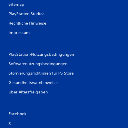
u
Sitemap
n
PlayStation Studios
g
Rechtliche Hinweise
Impressum
e
n
PlayStation-Nutzungsbedingungen
Softwarenutzungsbedingungen
Stornierungsrichtlinien für PS Store
Gesundheitswarnhinweise
Über Altersfreigaben
Facebook
X