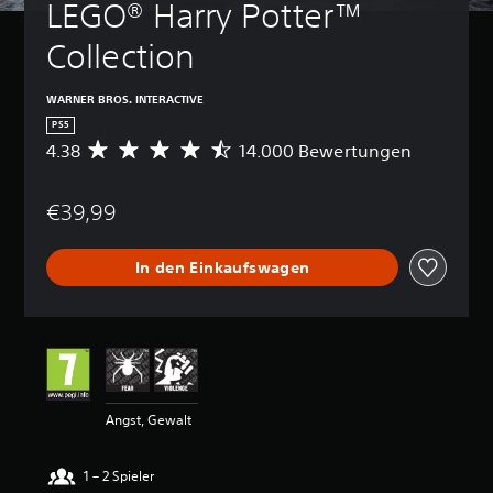
LEGO® Harry Potter™ 
Collection
WARNER BROS. INTERACTIVE
PS5
4.38
14.000 Bewertungen
D
u
r
€39,99
c
h
s
In den Einkaufswagen
c
h
n
i
t
t
l
i
Angst, Gewalt
c
h
e
1 – 2 Spieler
B