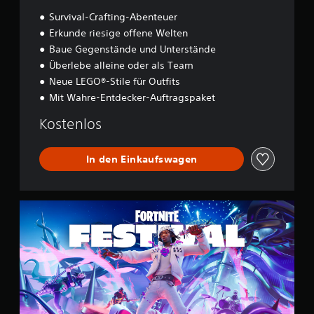
O
d
Survival-Crafting-Abenteuer
y
Erkunde riesige offene Welten
s
Baue Gegenstände und Unterstände
s
e
Überlebe alleine oder als Team
y
Neue LEGO®-Stile für Outfits
Mit Wahre-Entdecker-Auftragspaket
Kostenlos
In den Einkaufswagen
F
o
r
t
n
i
t
e
F