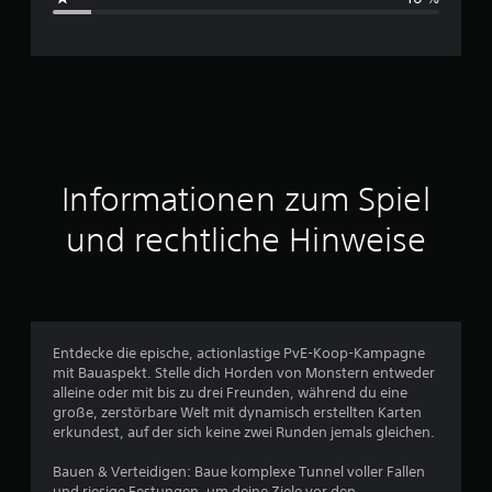
c
h
n
i
t
Informationen zum Spiel
t
und rechtliche Hinweise
l
i
c
Entdecke die epische, actionlastige PvE-Koop-Kampagne
mit Bauaspekt. Stelle dich Horden von Monstern entweder
h
alleine oder mit bis zu drei Freunden, während du eine
große, zerstörbare Welt mit dynamisch erstellten Karten
e
erkundest, auf der sich keine zwei Runden jemals gleichen.
B
Bauen & Verteidigen: Baue komplexe Tunnel voller Fallen
und riesige Festungen, um deine Ziele vor den