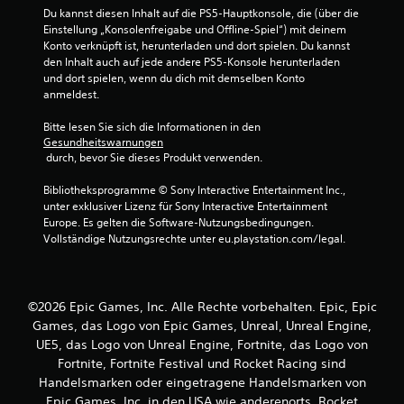
n
Du kannst diesen Inhalt auf die PS5-Hauptkonsole, die (über die 
Einstellung „Konsolenfreigabe und Offline-Spiel“) mit deinem 
a
Konto verknüpft ist, herunterladen und dort spielen. Du kannst 
den Inhalt auch auf jede andere PS5-Konsole herunterladen 
u
und dort spielen, wenn du dich mit demselben Konto 
anmeldest.
s
Bitte lesen Sie sich die Informationen in den 
8
Gesundheitswarnungen
 durch, bevor Sie dieses Produkt verwenden.
0
Bibliotheksprogramme © Sony Interactive Entertainment Inc., 
2
unter exklusiver Lizenz für Sony Interactive Entertainment 
Europe. Es gelten die Software-Nutzungsbedingungen. 
8
Vollständige Nutzungsrechte unter eu.playstation.com/legal.
0
1
©2026 Epic Games, Inc. Alle Rechte vorbehalten. Epic, Epic
Games, das Logo von Epic Games, Unreal, Unreal Engine,
2
UE5, das Logo von Unreal Engine, Fortnite, das Logo von
Fortnite, Fortnite Festival und Rocket Racing sind
Handelsmarken oder eingetragene Handelsmarken von
Epic Games, Inc. in den USA wie anderenorts. Rocket