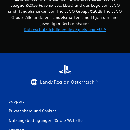
B
League ©2026 Psyonix LLC. LEGO und das Logo von LEGO
e
sind Handelsmarken von The LEGO Group. ©2026 The LEGO
Group. Alle anderen Handelsmarken sind Eigentum ihrer
w
jeweiligen Rechteinhaber.
Datenschutzrichtlinien des Spiels und EULA
e
r
t
u
n
Land/Region Österreich
g
e
Support
n
Privatsphäre und Cookies
Nutzungsbedingungen für die Website
Sitemap