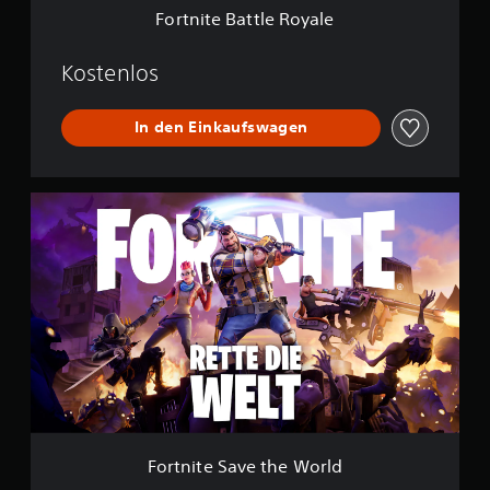
e
Fortnite Battle Royale
R
o
y
Kostenlos
a
l
In den Einkaufswagen
e
F
o
r
t
n
i
t
e
S
a
v
e
t
h
Fortnite Save the World
e