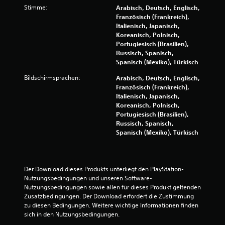
1
Stimme:
Arabisch, Deutsch, Englisch,
Französisch (Frankreich),
v
Italienisch, Japanisch,
Koreanisch, Polnisch,
o
Portugiesisch (Brasilien),
Russisch, Spanisch,
n
Spanisch (Mexiko), Türkisch
Bildschirmsprachen:
Arabisch, Deutsch, Englisch,
5
Französisch (Frankreich),
Italienisch, Japanisch,
Koreanisch, Polnisch,
Portugiesisch (Brasilien),
S
Russisch, Spanisch,
Spanisch (Mexiko), Türkisch
t
e
Der Download dieses Produkts unterliegt den PlayStation-
r
Nutzungsbedingungen und unseren Software-
Nutzungsbedingungen sowie allen für dieses Produkt geltenden 
n
Zusatzbedingungen. Der Download erfordert die Zustimmung 
zu diesen Bedingungen. Weitere wichtige Informationen finden 
e
sich in den Nutzungsbedingungen.