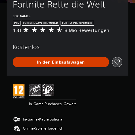
Fortnite Rette die Welt
EPIC GAMES
PS5
FORTNITE SAVE THE WORLD
FÜR PS5 PRO OPTIMIERT
4.31
8 Mio Bewertungen
D
u
r
Kostenlos
c
h
s
In den Einkaufswagen
c
h
n
i
t
t
l
i
In-Game Purchases, Gewalt
c
h
e
In-Game-Käufe optional
B
e
Online-Spiel erforderlich
w