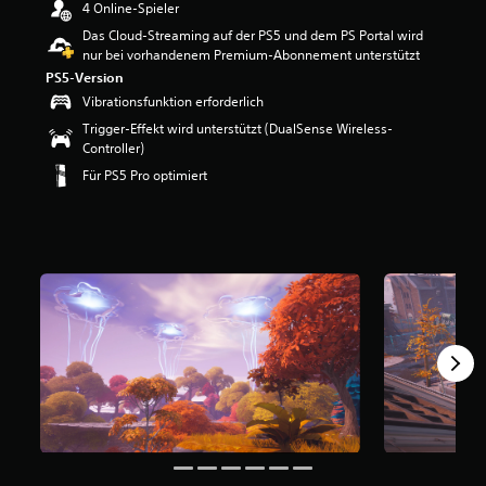
4 Online-Spieler
e
r
Das Cloud-Streaming auf der PS5 und dem PS Portal wird
t
nur bei vorhandenem Premium-Abonnement unterstützt
u
PS5-Version
n
Vibrationsfunktion erforderlich
g
Trigger-Effekt wird unterstützt (DualSense Wireless-
:
Controller)
4
.
Für PS5 Pro optimiert
3
1
v
o
n
5
S
t
e
r
n
e
n
a
u