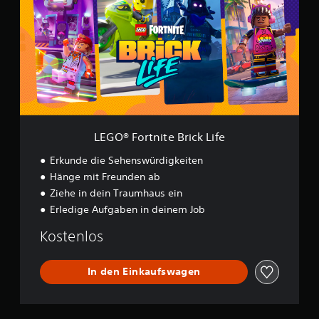
O
®
F
o
r
t
n
i
t
e
B
LEGO® Fortnite Brick Life
r
i
Erkunde die Sehenswürdigkeiten
c
Hänge mit Freunden ab
k
Ziehe in dein Traumhaus ein
L
i
Erledige Aufgaben in deinem Job
f
e
Kostenlos
In den Einkaufswagen