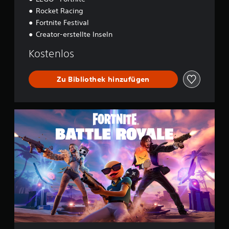
Rocket Racing
Fortnite Festival
Creator-erstellte Inseln
Kostenlos
Zu Bibliothek hinzufügen
F
o
r
t
n
i
t
e
B
a
t
t
l