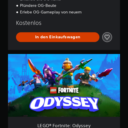
Plündere OG-Beute
Erlebe OG-Gameplay von neuem
Kostenlos
In den Einkaufswagen
L
E
G
O
®
F
o
r
t
n
i
t
e
:
LEGO® Fortnite: Odyssey