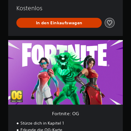
W
o
Kostenlos
r
l
In den Einkaufswagen
d
F
o
r
t
n
i
t
e
:
O
G
Fortnite: OG
Stürze dich in Kapitel 1
Erkunde die OG-Karte