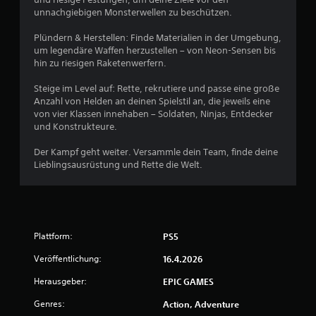
e
unnachgiebigen Monsterwellen zu beschützen.
w
Plündern & Herstellen: Finde Materialien in der Umgebung,
um legendäre Waffen herzustellen – von Neon-Sensen bis
e
hin zu riesigen Raketenwerfern.
r
Steige im Level auf: Rette, rekrutiere und passe eine große
Anzahl von Helden an deinen Spielstil an, die jeweils eine
t
von vier Klassen innehaben – Soldaten, Ninjas, Entdecker
und Konstrukteure.
u
Der Kampf geht weiter. Versammle dein Team, finde deine
Lieblingsausrüstung und Rette die Welt.
n
g
:
Plattform:
PS5
4
Veröffentlichung:
16.4.2026
.
Herausgeber:
EPIC GAMES
3
Genres:
Action, Adventure