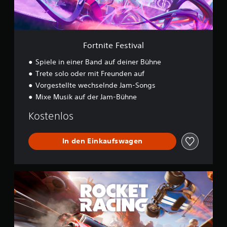
e
s
t
i
v
Fortnite Festival
a
l
Spiele in einer Band auf deiner Bühne
Trete solo oder mit Freunden auf
Vorgestellte wechselnde Jam-Songs
Mixe Musik auf der Jam-Bühne
Kostenlos
In den Einkaufswagen
R
o
c
k
e
t