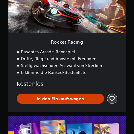
R
a
c
i
n
g
Rocket Racing
Rasantes Arcade-Rennspiel
Drifte, fliege und booste mit Freunden
Stetig wachsenden Auswahl von Strecken
Erklimme die Ranked-Bestenliste
Kostenlos
In den Einkaufswagen
L
E
G