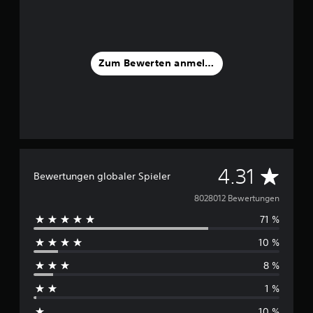
Zum Bewerten anmelden
D
4.31
Bewertungen globaler Spieler
u
8028012 Bewertungen
71 %
r
10 %
c
8 %
h
1 %
s
10 %