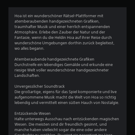
i
c
Hoa ist ein wunderschöner Rätsel-Plattformer mit
atemberaubenden handgezeichneten Grafiken,
h
traumhafter Musik und einer herrlich entspannenden
Atmosphäre. Erlebe den Zauber der Natur und der
e
Fantasie, wenn du die Heldin Hoa auf ihrer Reise durch
wunderschöne Umgebungen dorthin zurück begleitest,
B
wo alles begann.
e
Atemberaubende handgezeichnete Grafiken
Durchstreife ein lebendiges Gemälde und erkunde eine
w
riesige Welt voller wunderschöner handgezeichneter
Landschaften.
e
Unvergesslicher Soundtrack
r
Die großartige, eigens für das Spiel komponierte und live
aufgenommene Musik macht die Welt von Hoa so richtig
t
lebendig und vermittelt einen süßen Hauch von Nostalgie.
u
Entzückende Wesen
Halte unterwegs Ausschau nach entzückenden magischen
Wesen. Die meisten sind dir freundlich gesinnt, und
n
manche haben vielleicht sogar die eine oder andere