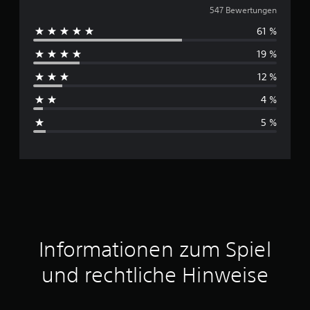
u
547 Bewertungen
61 %
r
19 %
c
12 %
h
4 %
s
5 %
c
h
n
i
t
Informationen zum Spiel
t
und rechtliche Hinweise
l