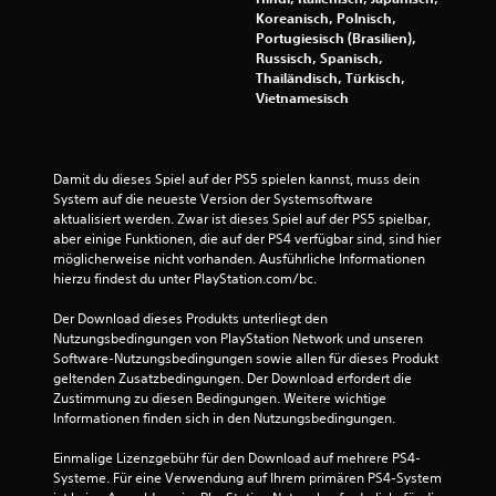
t
Koreanisch, Polnisch,
Portugiesisch (Brasilien),
e
Russisch, Spanisch,
Thailändisch, Türkisch,
r
Vietnamesisch
n
e
Damit du dieses Spiel auf der PS5 spielen kannst, muss dein 
System auf die neueste Version der Systemsoftware 
n
aktualisiert werden. Zwar ist dieses Spiel auf der PS5 spielbar, 
aber einige Funktionen, die auf der PS4 verfügbar sind, sind hier 
a
möglicherweise nicht vorhanden. Ausführliche Informationen 
hierzu findest du unter PlayStation.com/bc.
u
Der Download dieses Produkts unterliegt den 
s
Nutzungsbedingungen von PlayStation Network und unseren 
Software-Nutzungsbedingungen sowie allen für dieses Produkt 
5
geltenden Zusatzbedingungen. Der Download erfordert die 
Zustimmung zu diesen Bedingungen. Weitere wichtige 
4
Informationen finden sich in den Nutzungsbedingungen.
7
Einmalige Lizenzgebühr für den Download auf mehrere PS4-
Systeme. Für eine Verwendung auf Ihrem primären PS4-System 