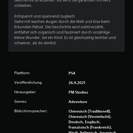
Geschichte zu erzählen. Du wirst sie garantiert ins Herz
g
schließen.
:
Entspannt und spannend zugleich
Gehe mit wachen Augen durch die Welt und löse beim
4
Erkunden Rätsel. Die Geschichte wird subtil erzählt,
entfaltet sich organisch und fasziniert durch unzählige
.
kleine Wunder. Sei ein Kind: Es ist gleichzeitig leichter und
schwerer, als du denkst.
2
7
v
Plattform:
PS4
o
Veröffentlichung:
26.9.2021
n
Herausgeber:
PM Studios
5
Genres:
Adventure
Bildschirmsprachen:
Chinesisch (Traditionell),
Chinesisch (Vereinfacht),
S
Deutsch, Englisch,
Französisch (Frankreich),
Hindi, Italienisch, Japanisch,