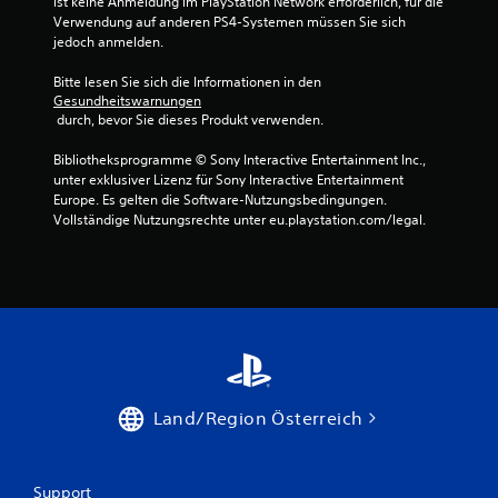
ist keine Anmeldung im PlayStation Network erforderlich, für die 
Verwendung auf anderen PS4-Systemen müssen Sie sich 
B
jedoch anmelden.
e
Bitte lesen Sie sich die Informationen in den 
Gesundheitswarnungen
w
 durch, bevor Sie dieses Produkt verwenden.
e
Bibliotheksprogramme © Sony Interactive Entertainment Inc., 
unter exklusiver Lizenz für Sony Interactive Entertainment 
r
Europe. Es gelten die Software-Nutzungsbedingungen. 
Vollständige Nutzungsrechte unter eu.playstation.com/legal.
t
u
n
g
e
Land/Region Österreich
n
Support