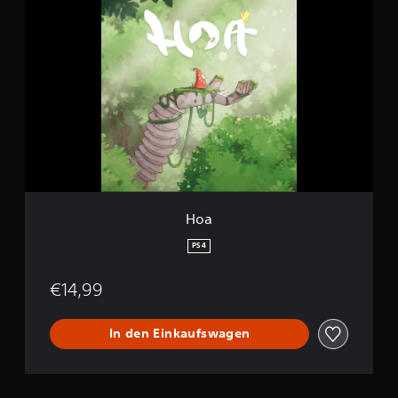
H
o
a
Hoa
PS4
€14,99
In den Einkaufswagen