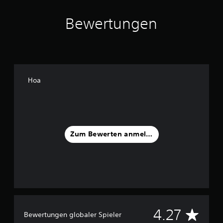
Bewertungen
Hoa
Zum Bewerten anmelden
D
4.27
Bewertungen globaler Spieler