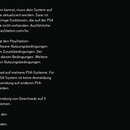
B
len kannst, muss dein System auf 
aktualisiert werden. Zwar ist 
e
einige Funktionen, die auf der PS4 
e nicht vorhanden. Ausführliche 
w
PlayStation.com/bc.
t den PlayStation-
e
ftware-Nutzungsbedingungen 
en Zusatzbedingungen. Der 
r
diesen Bedingungen. Weitere 
 den Nutzungsbedingungen.
t
ad auf mehrere PS4-Systeme. Für 
S4-System ist keine Anmeldung 
u
Verwendung auf anderen PS4-
elden.
n
wendung von Downloads auf 3 
g
stemen.
n den 
:
nden.