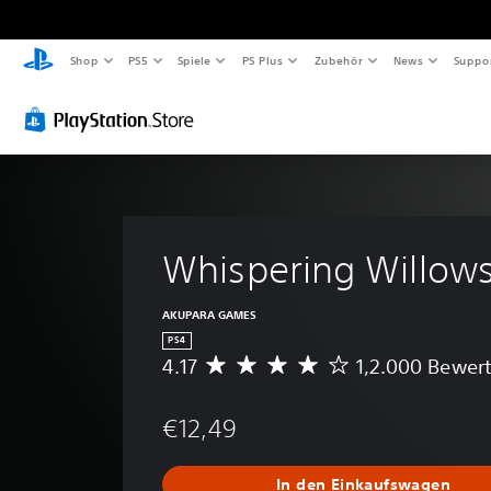
Shop
PS5
Spiele
PS Plus
Zubehör
News
Suppo
Whispering Willow
AKUPARA GAMES
PS4
4.17
1,2.000 Bewer
D
u
r
€12,49
c
h
s
In den Einkaufswagen