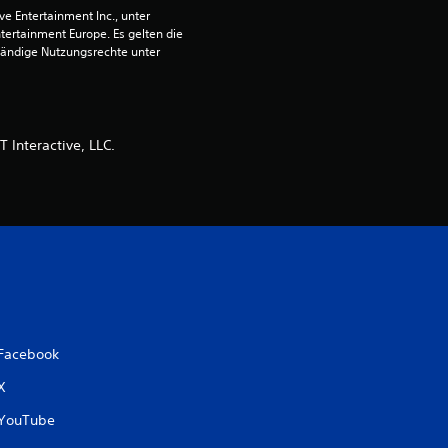
4
 Entertainment Inc., unter 
.
ntertainment Europe. Es gelten die 
ändige Nutzungsrechte unter 
1
7
 Interactive, LLC.
v
o
n
5
Facebook
S
X
t
YouTube