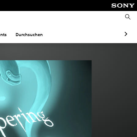
S
u
c
h
e
nts
Durchsuchen
n