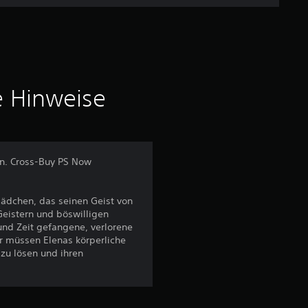
c
h
n
i
e Hinweise
t
t
en. Cross-Buy PS Now
l
Mädchen, das seinen Geist von
i
eistern und böswilligen
und Zeit gefangene, verlorene
c
r müssen Elenas körperliche
zu lösen und ihren
h
e