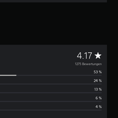
D
4.17
u
1275 Bewertungen
53 %
r
24 %
c
13 %
h
6 %
4 %
s