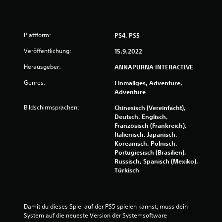
S
Plattform:
PS4, PS5
t
Veröffentlichung:
15.9.2022
e
Herausgeber:
ANNAPURNA INTERACTIVE
r
Genres:
Einmaliges, Adventure,
Adventure
n
Bildschirmsprachen:
Chinesisch (Vereinfacht),
Deutsch, Englisch,
e
Französisch (Frankreich),
Italienisch, Japanisch,
n
Koreanisch, Polnisch,
Portugiesisch (Brasilien),
a
Russisch, Spanisch (Mexiko),
Türkisch
u
s
Damit du dieses Spiel auf der PS5 spielen kannst, muss dein 
1
System auf die neueste Version der Systemsoftware 