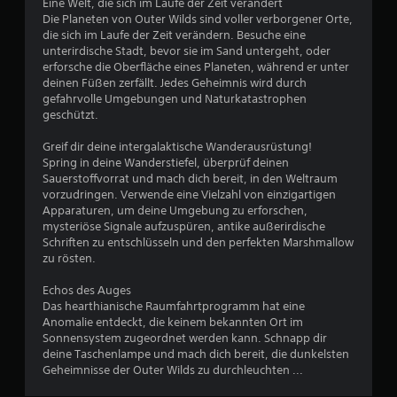
Eine Welt, die sich im Laufe der Zeit verändert
u
Die Planeten von Outer Wilds sind voller verborgener Orte,
die sich im Laufe der Zeit verändern. Besuche eine
unterirdische Stadt, bevor sie im Sand untergeht, oder
n
erforsche die Oberfläche eines Planeten, während er unter
deinen Füßen zerfällt. Jedes Geheimnis wird durch
g
gefahrvolle Umgebungen und Naturkatastrophen
geschützt.
:
Greif dir deine intergalaktische Wanderausrüstung!
4
Spring in deine Wanderstiefel, überprüf deinen
Sauerstoffvorrat und mach dich bereit, in den Weltraum
.
vorzudringen. Verwende eine Vielzahl von einzigartigen
Apparaturen, um deine Umgebung zu erforschen,
7
mysteriöse Signale aufzuspüren, antike außerirdische
Schriften zu entschlüsseln und den perfekten Marshmallow
5
zu rösten.
v
Echos des Auges
Das hearthianische Raumfahrtprogramm hat eine
o
Anomalie entdeckt, die keinem bekannten Ort im
Sonnensystem zugeordnet werden kann. Schnapp dir
n
deine Taschenlampe und mach dich bereit, die dunkelsten
Geheimnisse der Outer Wilds zu durchleuchten ...
5