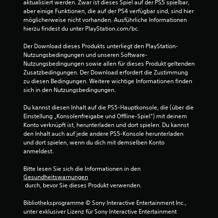
aktualisiert werden. Zwar ist dieses Spiel auf der PS5 spielbar, 
3
aber einige Funktionen, die auf der PS4 verfügbar sind, sind hier 
möglicherweise nicht vorhanden. Ausführliche Informationen 
2
hierzu findest du unter PlayStation.com/bc.
8
Der Download dieses Produkts unterliegt den PlayStation-
Nutzungsbedingungen und unseren Software-
5
Nutzungsbedingungen sowie allen für dieses Produkt geltenden 
Zusatzbedingungen. Der Download erfordert die Zustimmung 
zu diesen Bedingungen. Weitere wichtige Informationen finden 
sich in den Nutzungsbedingungen.
B
Du kannst diesen Inhalt auf die PS5-Hauptkonsole, die (über die 
e
Einstellung „Konsolenfreigabe und Offline-Spiel“) mit deinem 
Konto verknüpft ist, herunterladen und dort spielen. Du kannst 
w
den Inhalt auch auf jede andere PS5-Konsole herunterladen 
und dort spielen, wenn du dich mit demselben Konto 
e
anmeldest.
r
Bitte lesen Sie sich die Informationen in den 
Gesundheitswarnungen
 durch, bevor Sie dieses Produkt verwenden.
t
Bibliotheksprogramme © Sony Interactive Entertainment Inc., 
u
unter exklusiver Lizenz für Sony Interactive Entertainment 