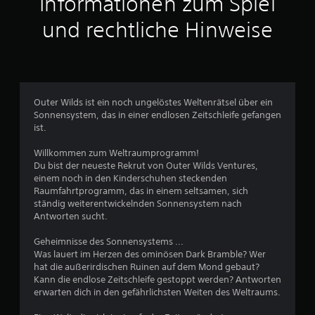
Informationen zum Spiel
t
und rechtliche Hinweise
l
i
c
Outer Wilds ist ein noch ungelöstes Weltenrätsel über ein
Sonnensystem, das in einer endlosen Zeitschleife gefangen
h
ist.
e
Willkommen zum Weltraumprogramm!
Du bist der neueste Rekrut von Outer Wilds Ventures,
B
einem noch in den Kinderschuhen steckenden
Raumfahrtprogramm, das in einem seltsamen, sich
e
ständig weiterentwickelnden Sonnensystem nach
Antworten sucht.
w
Geheimnisse des Sonnensystems ...
e
Was lauert im Herzen des ominösen Dark Bramble? Wer
hat die außerirdischen Ruinen auf dem Mond gebaut?
r
Kann die endlose Zeitschleife gestoppt werden? Antworten
erwarten dich in den gefährlichsten Weiten des Weltraums.
t