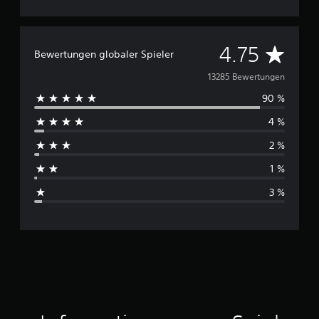
D
4.75
Bewertungen globaler Spieler
u
13285 Bewertungen
90 %
r
4 %
c
2 %
h
1 %
s
3 %
c
h
n
i
t