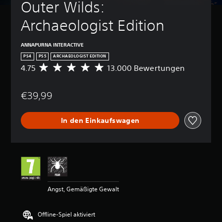
Outer Wilds: 
Archaeologist Edition
ANNAPURNA INTERACTIVE
PS4
PS5
ARCHAEOLOGIST EDITION
4.75
13.000 Bewertungen
D
u
r
€39,99
c
h
s
In den Einkaufswagen
c
h
n
i
t
t
l
i
Angst, Gemäßigte Gewalt
c
h
e
Offline-Spiel aktiviert
B