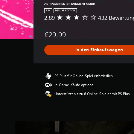
ASTRAGON ENTERTAINMENT GMBH
PS4
DELUXE EDITION
2.89
432 Bewertun
D
u
r
€29,99
c
h
s
In den Einkaufswagen
c
h
n
i
t
PS Plus für Online-Spiel erforderlich
t
In-Game-Käufe optional
l
i
Unterstützt bis zu 6 Online-Spieler mit PS Plus
c
h
e
B
e
w
e