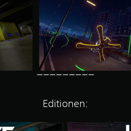
Editionen:
D
e