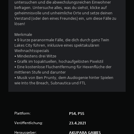
u
untersuchen und die abwechslungsreichen Einwohner
befragen. Untersuche alles, was du siehst, klicke auf
geheimnisvolle und unheimliche Orte und setze deinen
n
Verstand (oder den eines Freundes) ein, um diese Fälle zu
lösen!
g
Merkmale
:
• 9 kurze paranormale Fälle, die dich durch ganz Twin
Lakes City führen, inklusive eines spektakulären
4
Weihnachtsspecials
• Mindestens drei Witze
.
• Grafik im topaktuellen, hochaufgelösten Pixelstil
• Eine kostenlose Fluchentfernung für Hexenflüche der
5
mittleren Stufe und darunter
• Musik von Ben Prunty, dem Audiogenie hinter Spielen
4
wie Into the Breach, Subnautica und FTL
v
o
n
Plattform:
PS4, PS5
Veröffentlichung:
23.4.2021
5
Herausgeber:
AKUPARA GAMES