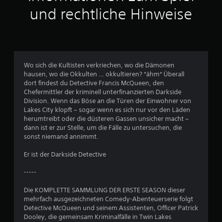
t
und rechtliche Hinweise
l
i
c
Wo sich die Kultisten verkriechen, wo die Dämonen
hausen, wo die Okkulten … okkultieren? *ähm* Überall
h
dort findest du Detective Francis McQueen, den
Chefermittler der kriminell unterfinanzierten Darkside
e
Division. Wenn das Böse an die Türen der Einwohner von
Lakes City klopft – sogar wenn es sich nur vor den Läden
B
herumtreibt oder die düsteren Gassen unsicher macht –
dann ist er zur Stelle, um die Fälle zu untersuchen, die
e
sonst niemand annimmt.
w
Er ist der Darkside Detective
e
-----
r
Die KOMPLETTE SAMMLUNG DER ERSTE SEASON dieser
mehrfach ausgezeichneten Comedy-Abenteuerserie folgt
t
Detective McQueen und seinem Assistenten, Officer Patrick
Dooley, die gemeinsam Kriminalfälle in Twin Lakes