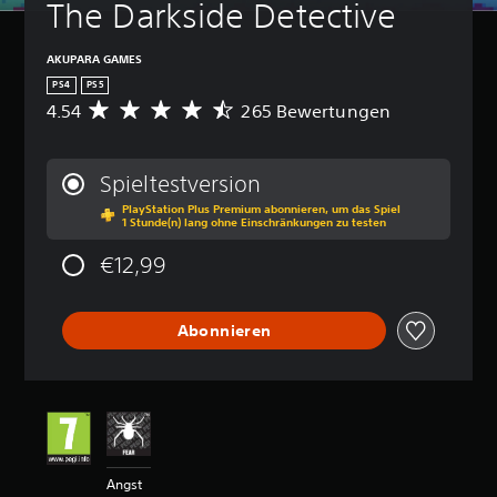
The Darkside Detective
AKUPARA GAMES
PS4
PS5
4.54
265 Bewertungen
D
u
r
c
Spieltestversion
h
PlayStation Plus Premium abonnieren, um das Spiel
s
1 Stunde(n) lang ohne Einschränkungen zu testen
c
h
€12,99
n
i
t
Abonnieren
t
l
i
c
h
e
B
e
Angst
w