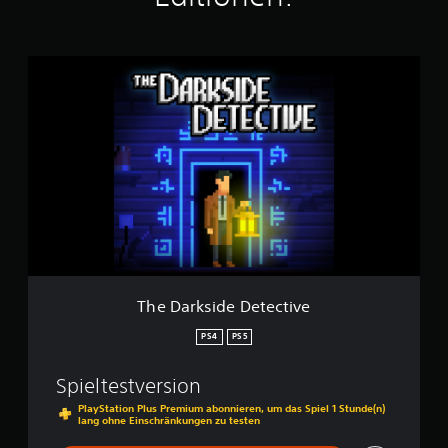
s
2
6
T
5
h
e
B
D
e
a
w
r
e
k
r
s
t
i
u
d
n
e
g
D
e
e
n
t
The Darkside Detective
e
c
PS4
PS5
t
i
Spieltestversion
v
e
PlayStation Plus Premium abonnieren, um das Spiel 1 Stunde(n)
lang ohne Einschränkungen zu testen