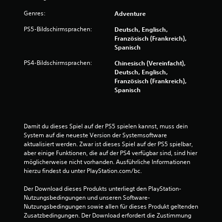
Genres:
Adventure
S
PS5-Bildschirmsprachen:
Deutsch, Englisch,
t
Französisch (Frankreich),
Spanisch
e
PS4-Bildschirmsprachen:
Chinesisch (Vereinfacht),
Deutsch, Englisch,
r
Französisch (Frankreich),
Spanisch
n
e
Damit du dieses Spiel auf der PS5 spielen kannst, muss dein 
n
System auf die neueste Version der Systemsoftware 
aktualisiert werden. Zwar ist dieses Spiel auf der PS5 spielbar, 
a
aber einige Funktionen, die auf der PS4 verfügbar sind, sind hier 
möglicherweise nicht vorhanden. Ausführliche Informationen 
u
hierzu findest du unter PlayStation.com/bc.
s
Der Download dieses Produkts unterliegt den PlayStation-
Nutzungsbedingungen und unseren Software-
2
Nutzungsbedingungen sowie allen für dieses Produkt geltenden 
Zusatzbedingungen. Der Download erfordert die Zustimmung 