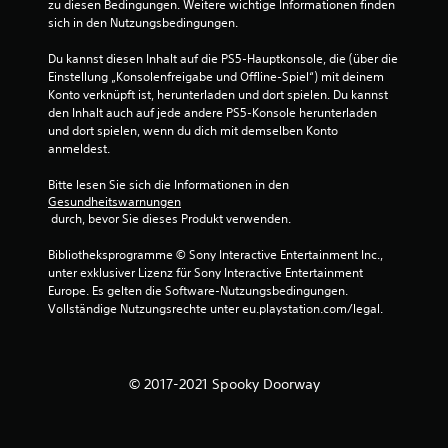
6
zu diesen Bedingungen. Weitere wichtige Informationen finden 
sich in den Nutzungsbedingungen.
5
Du kannst diesen Inhalt auf die PS5-Hauptkonsole, die (über die 
Einstellung „Konsolenfreigabe und Offline-Spiel“) mit deinem 
Konto verknüpft ist, herunterladen und dort spielen. Du kannst 
B
den Inhalt auch auf jede andere PS5-Konsole herunterladen 
und dort spielen, wenn du dich mit demselben Konto 
e
anmeldest.
w
Bitte lesen Sie sich die Informationen in den 
Gesundheitswarnungen
 durch, bevor Sie dieses Produkt verwenden.
e
Bibliotheksprogramme © Sony Interactive Entertainment Inc., 
r
unter exklusiver Lizenz für Sony Interactive Entertainment 
Europe. Es gelten die Software-Nutzungsbedingungen. 
t
Vollständige Nutzungsrechte unter eu.playstation.com/legal.
u
n
© 2017-2021 Spooky Doorway
g