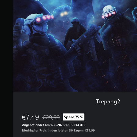
u
p
s
a
3
n
.
g
0
2
0
0
B
e
w
e
r
t
u
n
g
Trepang2
e
n
€7,49
€29,99
Spare 75 %
Preisnachlass gegenüber dem Originalpreis vo
Angebot endet am 12.8.2026 10:59 PM UTC
Niedrigster Preis in den letzten 30 Tagen: €29,99