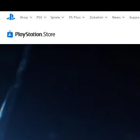
Shop
PS5
Spiele
PS Plus
Zubehör
News
Suppo