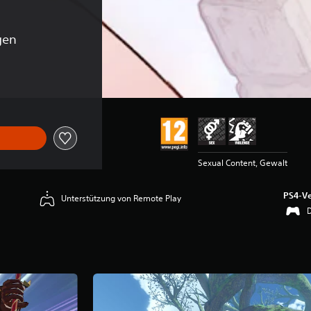
gen
ginalpreis von €114,99
Sexual Content, Gewalt
PS4-Ve
Unterstützung von Remote Play