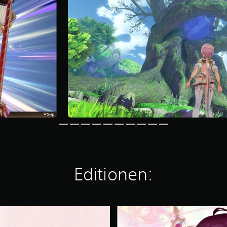
Editionen:
D
i