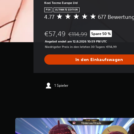
Koei Tecmo Europe Ltd
PS4
ULTIMATE EDITION
4.77
677 Bewertun
D
u
r
€57,49
€114,99
Spare 50 %
c
Preisnachlass gegenüber dem Ori
h
Angebot endet am 12.8.2026 10:59 PM UTC
s
Niedrigster Preis in den letzten 30 Tagen: €114,99
c
h
In den Einkaufswagen
n
i
t
t
l
1 Spieler
i
c
h
e
B
e
w
e