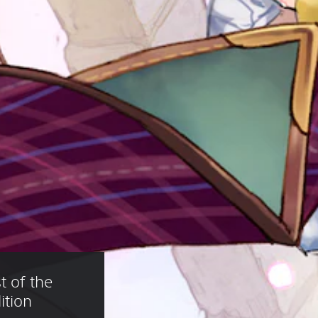
t of the 
ition