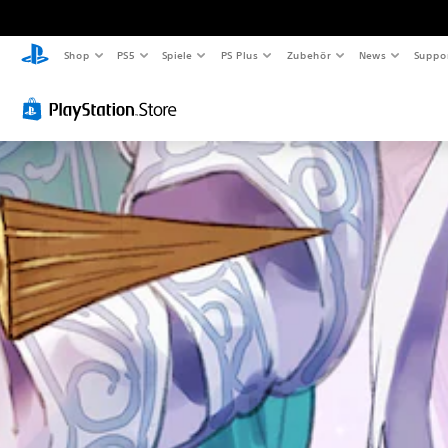
Shop
PS5
Spiele
PS Plus
Zubehör
News
Suppo