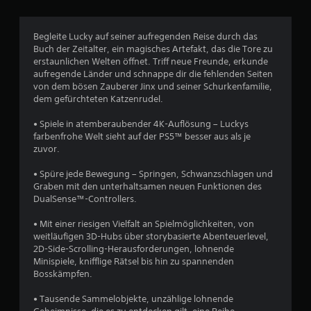
i
c
Begleite Lucky auf seiner aufregenden Reise durch das
Buch der Zeitalter, ein magisches Artefakt, das die Tore zu
h
erstaunlichen Welten öffnet. Triff neue Freunde, erkunde
aufregende Länder und schnappe dir die fehlenden Seiten
e
von dem bösen Zauberer Jinx und seiner Schurkenfamilie,
dem gefürchteten Katzenrudel.
B
• Spiele in atemberaubender 4K-Auflösung – Luckys
e
farbenfrohe Welt sieht auf der PS5™ besser aus als je
zuvor.
w
• Spüre jede Bewegung – Springen, Schwanzschlagen und
e
Graben mit den unterhaltsamen neuen Funktionen des
DualSense™-Controllers.
r
• Mit einer riesigen Vielfalt an Spielmöglichkeiten, von
t
weitläufigen 3D-Hubs über storybasierte Abenteuerlevel,
2D-Side-Scrolling-Herausforderungen, lohnende
u
Minispiele, knifflige Rätsel bis hin zu spannenden
Bosskämpfen.
n
• Tausende Sammelobjekte, unzählige lohnende