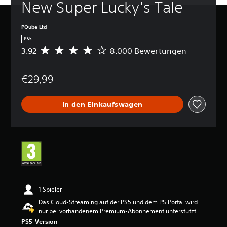
New Super Lucky's Tale
PQube Ltd
PS5
3.92
8.000 Bewertungen
D
u
r
€29,99
c
h
s
In den Einkaufswagen
c
h
n
i
t
t
l
i
c
h
1 Spieler
e
Das Cloud-Streaming auf der PS5 und dem PS Portal wird
B
nur bei vorhandenem Premium-Abonnement unterstützt
e
PS5-Version
w