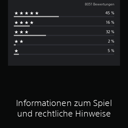
u
8051 Bewertungen
45 %
r
16 %
c
32 %
h
2 %
s
5 %
c
h
n
i
t
Informationen zum Spiel
t
und rechtliche Hinweise
l