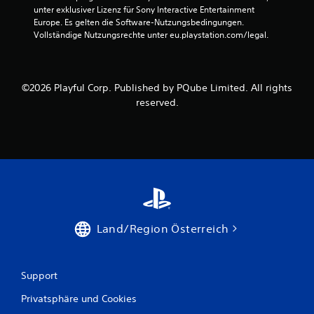
1
unter exklusiver Lizenz für Sony Interactive Entertainment 
Europe. Es gelten die Software-Nutzungsbedingungen. 
Vollständige Nutzungsrechte unter eu.playstation.com/legal.
B
e
©2026 Playful Corp. Published by PQube Limited. All rights
w
reserved.
e
r
t
u
Land/Region Österreich
n
g
Support
e
Privatsphäre und Cookies
n