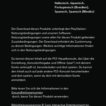
t
Italienisch, Japanisch,
Portugiesisch (Brasilien),
e
Spanisch, Spanisch (Mexiko)
r
n
Der Download dieses Produkts unterliegt den PlayStation-
Nutzungsbedingungen und unseren Software-
e
Nutzungsbedingungen sowie allen für dieses Produkt geltenden 
Zusatzbedingungen. Der Download erfordert die Zustimmung 
n
zu diesen Bedingungen. Weitere wichtige Informationen finden 
sich in den Nutzungsbedingungen.
a
Du kannst diesen Inhalt auf die PS5-Hauptkonsole, die (über die 
u
Einstellung „Konsolenfreigabe und Offline-Spiel“) mit deinem 
Konto verknüpft ist, herunterladen und dort spielen. Du kannst 
s
den Inhalt auch auf jede andere PS5-Konsole herunterladen 
und dort spielen, wenn du dich mit demselben Konto 
8
anmeldest.
0
Bitte lesen Sie sich die Informationen in den 
Gesundheitswarnungen
5
 durch, bevor Sie dieses Produkt verwenden.
Bibliotheksprogramme © Sony Interactive Entertainment Inc., 