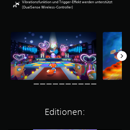
Vibrationsfunktion und Trigger-Effekt werden unterstützt
e
(DualSense Wireless-Controller)
r
t
u
n
g
:
3
.
9
2
v
o
n
5
S
t
e
r
n
Editionen:
e
n
a
u