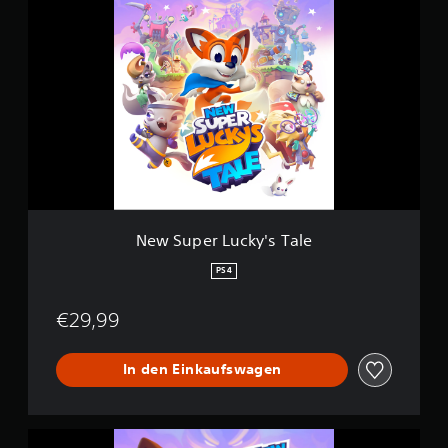
e
w
S
u
p
e
r
L
u
c
k
y
'
New Super Lucky's Tale
s
T
PS4
a
l
€29,99
e
In den Einkaufswagen
N