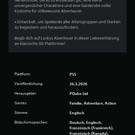
Geheimnisse, die es zu entdecken gilt, eine Reihe
g
unvergesslicher Charaktere und eine Garderobe voller
Kostüme für stilbewusste Abenteurer.
:
• Entwickelt, um Spielende aller Altersgruppen und Stärken
3
zu begeistern und herauszufordern.
.
Begib dich auf Luckys Abenteuer in dieser Liebeserklärung
an klassische 3D-Platformer!
9
2
v
Plattform:
PS5
o
Veröffentlichung:
26.3.2026
n
Herausgeber:
PQube Ltd
5
Genres:
Familie, Adventure, Action
Stimme:
Englisch
Bildschirmsprachen:
Deutsch, Englisch,
S
Französisch (Frankreich),
Französisch (Kanada),