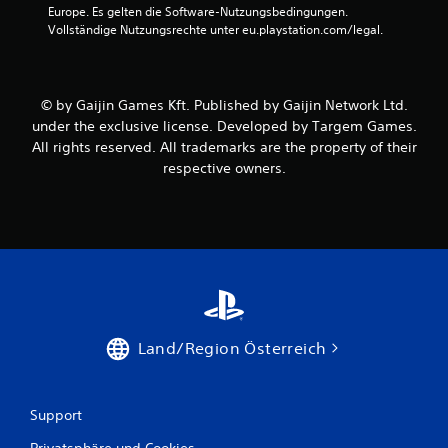
9
Europe. Es gelten die Software-Nutzungsbedingungen. 
Vollständige Nutzungsrechte unter eu.playstation.com/legal.
8
© by Gaijin Games Kft. Published by Gaijin Network Ltd.
B
under the exclusive license. Developed by Targem Games.
All rights reserved. All trademarks are the property of their
e
respective owners.
w
e
r
t
u
Land/Region Österreich
n
g
Support