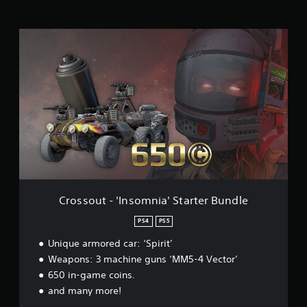
s
1
C
4
r
8
o
.
s
0
s
0
o
0
u
t
B
-
e
'
w
I
e
n
r
s
t
o
u
Crossout - 'Insomnia' Starter Bundle
m
n
n
g
PS4
PS5
i
e
Unique armored car: ‘Spirit’
a
n
'
Weapons: 3 machine guns ‘MM5-4 Vector’
S
650 in-game coins.
t
and many more!
a
r