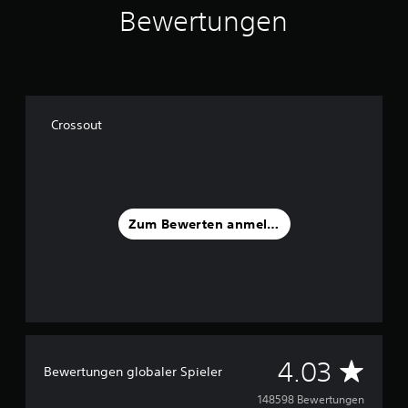
Bewertungen
Crossout
Zum Bewerten anmelden
D
4.03
Bewertungen globaler Spieler
u
148598 Bewertungen