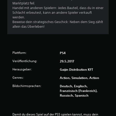
Marktplatz feil.
:
Handel mit anderen Spielern: Jedes Bauteil, dass du in einer
Schlacht erbeutest, kann an andere Spieler verkauft
4
werden.
Beweise dein strategisches Geschick: Neben dem Sieg zählt
.
allein das Überleben!
0
3
v
Plattform:
PS4
Veröffentlichung:
29.5.2017
o
Herausgeber:
Gaijin Distribution KFT
n
Genres:
Action, Simulation, Action
5
Bildschirmsprachen:
Deutsch, Englisch,
Französisch (Frankreich),
Russisch, Spanisch
S
t
Damit du dieses Spiel auf der PS5 spielen kannst, muss dein 