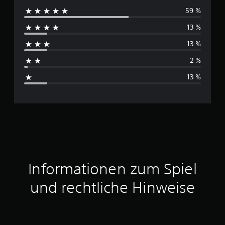
59 %
r
13 %
c
13 %
h
2 %
s
13 %
c
h
n
i
t
Informationen zum Spiel
t
und rechtliche Hinweise
l
i