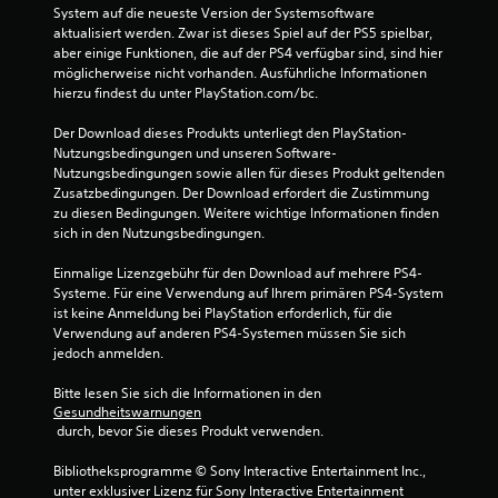
e
System auf die neueste Version der Systemsoftware 
aktualisiert werden. Zwar ist dieses Spiel auf der PS5 spielbar, 
aber einige Funktionen, die auf der PS4 verfügbar sind, sind hier 
r
möglicherweise nicht vorhanden. Ausführliche Informationen 
hierzu findest du unter PlayStation.com/bc.
n
Der Download dieses Produkts unterliegt den PlayStation-
e
Nutzungsbedingungen und unseren Software-
Nutzungsbedingungen sowie allen für dieses Produkt geltenden 
n
Zusatzbedingungen. Der Download erfordert die Zustimmung 
zu diesen Bedingungen. Weitere wichtige Informationen finden 
a
sich in den Nutzungsbedingungen.
u
Einmalige Lizenzgebühr für den Download auf mehrere PS4-
Systeme. Für eine Verwendung auf Ihrem primären PS4-System 
s
ist keine Anmeldung bei PlayStation erforderlich, für die 
Verwendung auf anderen PS4-Systemen müssen Sie sich 
1
jedoch anmelden.
4
Bitte lesen Sie sich die Informationen in den 
Gesundheitswarnungen
8
 durch, bevor Sie dieses Produkt verwenden.
5
Bibliotheksprogramme © Sony Interactive Entertainment Inc., 
unter exklusiver Lizenz für Sony Interactive Entertainment 