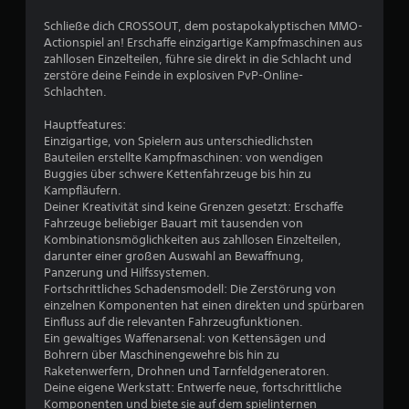
c
Schließe dich CROSSOUT, dem postapokalyptischen MMO-
Actionspiel an! Erschaffe einzigartige Kampfmaschinen aus
h
zahllosen Einzelteilen, führe sie direkt in die Schlacht und
zerstöre deine Feinde in explosiven PvP-Online-
e
Schlachten.
B
Hauptfeatures:
Einzigartige, von Spielern aus unterschiedlichsten
e
Bauteilen erstellte Kampfmaschinen: von wendigen
Buggies über schwere Kettenfahrzeuge bis hin zu
w
Kampfläufern.
Deiner Kreativität sind keine Grenzen gesetzt: Erschaffe
e
Fahrzeuge beliebiger Bauart mit tausenden von
Kombinationsmöglichkeiten aus zahllosen Einzelteilen,
r
darunter einer großen Auswahl an Bewaffnung,
Panzerung und Hilfssystemen.
t
Fortschrittliches Schadensmodell: Die Zerstörung von
einzelnen Komponenten hat einen direkten und spürbaren
u
Einfluss auf die relevanten Fahrzeugfunktionen.
Ein gewaltiges Waffenarsenal: von Kettensägen und
Bohrern über Maschinengewehre bis hin zu
n
Raketenwerfern, Drohnen und Tarnfeldgeneratoren.
Deine eigene Werkstatt: Entwerfe neue, fortschrittliche
g
Komponenten und biete sie auf dem spielinternen