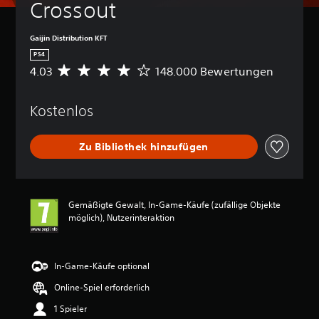
Crossout
Gaijin Distribution KFT
PS4
4.03
148.000 Bewertungen
D
u
r
Kostenlos
c
h
s
Zu Bibliothek hinzufügen
c
h
n
i
t
Gemäßigte Gewalt, In-Game-Käufe (zufällige Objekte
t
möglich), Nutzerinteraktion
l
i
c
h
In-Game-Käufe optional
e
Online-Spiel erforderlich
B
e
1 Spieler
w