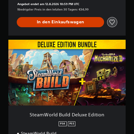
Angebot endet am 12.8.2026 10:59 PM UTC
Niedrigster Preis in den letzten 30 Tagen: €34,99
In den Einkaufswagen
S
t
e
a
m
W
o
r
l
d
B
u
i
l
SteamWorld Build Deluxe Edition
d
D
PS4
PS5
e
SteamWorld Build
l