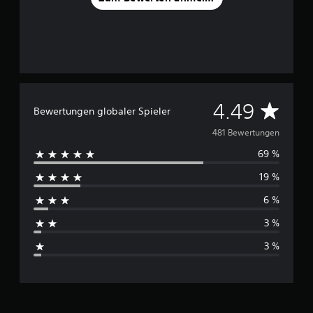
D
4.49
Bewertungen globaler Spieler
u
481 Bewertungen
69 %
r
19 %
c
6 %
h
3 %
s
3 %
c
h