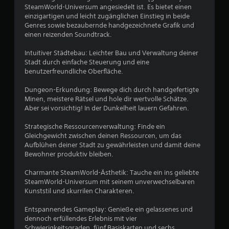
e
SteamWorld-Universum angesiedelt ist. Es bietet einen
r
einzigartigen und leicht zugänglichen Einstieg in beide
Genres sowie bezaubernde handgezeichnete Grafik und
t
einen reizenden Soundtrack.
u
Intuitiver Städtebau: Leichter Bau und Verwaltung deiner
Stadt durch einfache Steuerung und eine
benutzerfreundliche Oberfläche.
n
Dungeon-Erkundung: Bewege dich durch handgefertigte
g
Minen, meistere Rätsel und hole dir wertvolle Schätze.
Aber sei vorsichtig! In der Dunkelheit lauern Gefahren.
:
Strategische Ressourcenverwaltung: Finde ein
4
Gleichgewicht zwischen deinen Ressourcen, um das
Aufblühen deiner Stadt zu gewährleisten und damit deine
.
Bewohner produktiv bleiben.
4
Charmante SteamWorld-Ästhetik: Tauche ein ins geliebte
SteamWorld-Universum mit seinem unverwechselbaren
9
Kunststil und skurrilen Charakteren.
v
Entspannendes Gameplay: Genieße ein gelassenes und
dennoch erfüllendes Erlebnis mit vier
o
Schwierigkeitsgraden, fünf Basiskarten und sechs