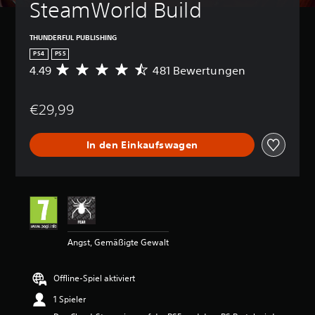
SteamWorld Build
THUNDERFUL PUBLISHING
PS4
PS5
4.49
481 Bewertungen
D
u
r
€29,99
c
h
s
In den Einkaufswagen
c
h
n
i
t
t
l
i
Angst, Gemäßigte Gewalt
c
h
e
Offline-Spiel aktiviert
B
e
1 Spieler
w