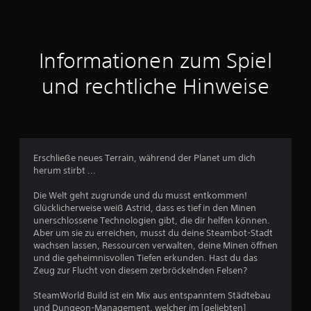
n
i
t
Informationen zum Spiel
t
und rechtliche Hinweise
l
i
c
Erschließe neues Terrain, während der Planet um dich
herum stirbt ...
h
Die Welt geht zugrunde und du musst entkommen!
e
Glücklicherweise weiß Astrid, dass es tief in den Minen
unerschlossene Technologien gibt, die dir helfen können.
B
Aber um sie zu erreichen, musst du deine Steambot-Stadt
wachsen lassen, Ressourcen verwalten, deine Minen öffnen
e
und die geheimnisvollen Tiefen erkunden. Hast du das
Zeug zur Flucht von diesem zerbröckelnden Felsen?
w
SteamWorld Build ist ein Mix aus entspanntem Städtebau
und Dungeon-Management, welcher im [geliebten]