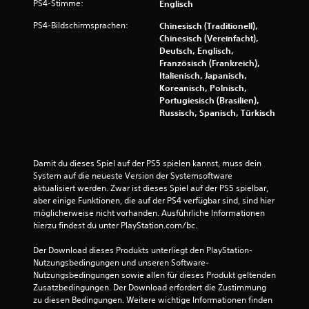
PS4-Stimme:
Englisch
s
PS4-Bildschirmsprachen:
Chinesisch (Traditionell),
Chinesisch (Vereinfacht),
4
Deutsch, Englisch,
Französisch (Frankreich),
8
Italienisch, Japanisch,
Koreanisch, Polnisch,
1
Portugiesisch (Brasilien),
Russisch, Spanisch, Türkisch
B
Damit du dieses Spiel auf der PS5 spielen kannst, muss dein 
e
System auf die neueste Version der Systemsoftware 
aktualisiert werden. Zwar ist dieses Spiel auf der PS5 spielbar, 
w
aber einige Funktionen, die auf der PS4 verfügbar sind, sind hier 
möglicherweise nicht vorhanden. Ausführliche Informationen 
e
hierzu findest du unter PlayStation.com/bc.
r
Der Download dieses Produkts unterliegt den PlayStation-
Nutzungsbedingungen und unseren Software-
t
Nutzungsbedingungen sowie allen für dieses Produkt geltenden 
Zusatzbedingungen. Der Download erfordert die Zustimmung 
u
zu diesen Bedingungen. Weitere wichtige Informationen finden 