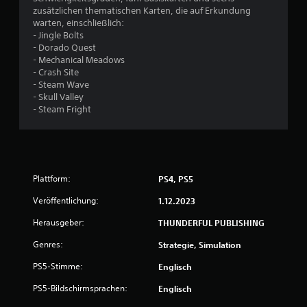
zusätzlichen thematischen Karten, die auf Erkundung
n
warten, einschließlich:
- Jingle Bolts
5
- Dorado Quest
- Mechanical Meadows
- Crash Site
- Steam Wave
S
- Skull Valley
- Steam Fright
t
e
r
Plattform:
PS4, PS5
n
Veröffentlichung:
1.12.2023
e
Herausgeber:
THUNDERFUL PUBLISHING
Genres:
Strategie, Simulation
n
PS5-Stimme:
Englisch
a
PS5-Bildschirmsprachen:
Englisch
u