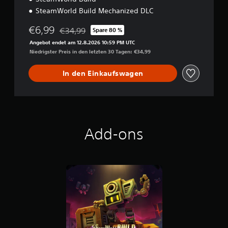
u
SteamWorld Build Mechanized DLC
x
e
€6,99
€34,99
Spare 80 %
Preisnachlass gegenüber dem Originalpreis von €
E
Angebot endet am 12.8.2026 10:59 PM UTC
d
Niedrigster Preis in den letzten 30 Tagen: €34,99
i
t
i
In den Einkaufswagen
o
n
Add-ons