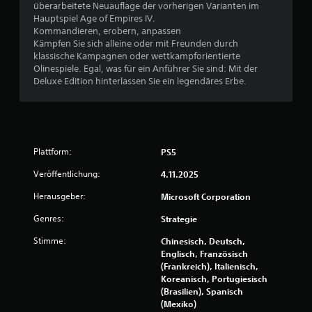
überarbeitete Neuauflage der vorherigen Varianten im
e
e
n
Hauptspiel Age of Empires IV.
l
g
Kommandieren, erobern, anpassen
l
n
s
Kämpfen Sie sich alleine oder mit Freunden durch
e
e
klassische Kampagnen oder wettkampforientierte
S
m
Olinespiele. Egal, was für ein Anführer Sie sind: Mit der
p
p
Deluxe Edition hinterlassen Sie ein legendäres Erbe.
e
f
i
i
c
n
h
d
e
l
r
i
Plattform:
PS5
p
c
u
Veröffentlichung:
4.11.2025
h
n
e
k
Herausgeber:
Microsoft Corporation
n
t
S
Genres:
Strategie
e
t
e
e
Stimme:
Chinesisch, Deutsch,
r
u
Englisch, Französisch
s
e
(Frankreich), Italienisch,
t
r
Koreanisch, Portugiesisch
e
e
(Brasilien), Spanisch
l
l
(Mexiko)
l