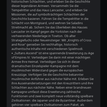
historischen Schlachten, und erleben Sie die Geschichte
i
6
e
dieser legendären Armeen. Versammeln Sie die
e
s
Tempelritter und das Haus Lancaster, und erleben Sie
l
3
S
Missionen, die auf symbolträchtigen Schlachten der
s
p
Geschichte basieren. Führen Sie die Tempelritter in die
p
e
Schlacht von Montgisard, und wehren Sie Saladins
i
Streitmacht ab. Sichern Sie das Überleben des Hauses
i
e
B
Lancaster im Kampf gegen die Yorkisten nach der
c
l
verheerenden Niederlage in Towton. Ob alter
h
e
e
Strategiefuchs oder Neueinsteiger: Mit „Knights of Cross
e
n
and Rose“ genießen Sie reichhaltige, historisch
,
r
w
authentische Inhalte mit verschiedenen Spielmodi.
o
n
• „Sultans Ascend“ ist eine spannende Erweiterung zu Age
h
e
of Empires IV. Verteidigen Sie darin mit einer mächtigen
D
n
Armee Ihre Heimat. Verteidigen Sie sich In dieser
u
e
r
dramatischen Einzelspieler-Kampagne mit dem
k
d
muslimischen Widerstand gegen die europäischen
a
i
t
Kreuzzüge. Verfolgen Sie die Geschichte bekannter
n
e
muslimischer Anführer aus nächster Nähe mit. Erleben Sie
n
b
ihre Auseinandersetzungen mit den Kreuzrittern und ihre
u
s
e
Schlachten aus nächster Nähe. Neben einer brandneuen
t
r
Kampagne umfasst diese Erweiterung zahlreiche
m
n
ü
Funktionen und zwei komplett neue vollständig spielbare
a
h
Zivilisationen: die Japaner und die Byzantiner. Außerdem
n
g
r
gehören vier spielbare Zivilisationen zum Paket, als
u
u