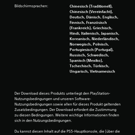
e
e
m
Bildschirmsprachen:
Chinesisch (Traditionell),
n
e
Chinesisch (Vereinfacht),
,
n
Deutsch, Dänisch, Englisch,
u
t
Finnisch, Französisch
m
e
(Frankreich), Griechisch,
d
b
Hindi, Italienisch, Japanisch,
a
e
Koreanisch, Niederländisch,
s
d
Norwegisch, Polnisch,
S
i
Portugiesisch (Portugal),
p
e
Russisch, Schwedisch,
i
n
Spanisch (Mexiko),
e
e
Tschechisch, Türkisch,
l
n
Ungarisch, Vietnamesisch
g
z
e
u
n
m
a
ü
Der Download dieses Produkts unterliegt den PlayStation-
u
s
Nutzungsbedingungen und unseren Software-
a
s
Nutzungsbedingungen sowie allen für dieses Produkt geltenden 
n
e
Zusatzbedingungen. Der Download erfordert die Zustimmung 
d
n
zu diesen Bedingungen. Weitere wichtige Informationen finden 
e
.
sich in den Nutzungsbedingungen.
r
S
Du kannst diesen Inhalt auf die PS5-Hauptkonsole, die (über die 
t
S