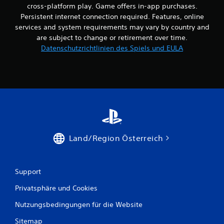
i
cross-platform play. Game offers in-app purchases.
e
b
Persistent internet connection required. Features, online
h
r
ö
services and system requirements may vary by country and
a
r
are subject to change or retirement over time.
t
t
Datenschutzrichtlinien des Spiels und EULA
h
i
a
o
s
n
t
D
.
u
k
a
n
n
Land/Region Österreich
s
t
d
a
Support
s
S
Privatsphäre und Cookies
p
i
Nutzungsbedingungen für die Website
e
Sitemap
l