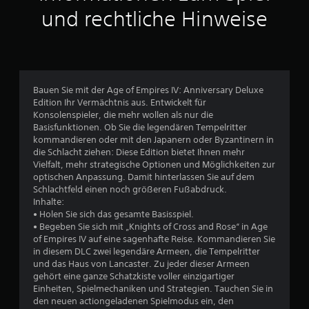
u
f
und rechtliche Hinweise
S
e
f
l
r
t
i
e
n
l
e
e
e
-
m
Bauen Sie mit der Age of Empires IV: Anniversary Deluxe
r
S
e
Edition Ihr Vermächtnis aus. Entwickelt für
p
n
Konsolenspieler, die mehr wollen als nur die
n
i
t
Basisfunktionen. Ob Sie die legendären Tempelritter
e
kommandieren oder mit den Japanern oder Byzantinern in
e
e
l
die Schlacht ziehen: Diese Edition bietet Ihnen mehr
e
D
Vielfalt, mehr strategische Optionen und Möglichkeiten zur
n
n
u
optischen Anpassung. Damit hinterlassen Sie auf dem
)
k
Schlachtfeld einen noch größeren Fußabdruck.
.
a
a
Inhalte:
n
• Holen Sie sich das gesamte Basisspiel.
u
n
M
• Begeben Sie sich mit „Knights of Cross and Rose“ in Age
s
a
of Empires IV auf eine sagenhafte Reise. Kommandieren Sie
s
t
n
in diesem DLC zwei legendäre Armeen, die Tempelritter
d
und das Haus von Lancaster. Zu jeder dieser Armeen
u
1
a
gehört eine ganze Schatzkiste voller einzigartiger
e
s
Einheiten, Spielmechaniken und Strategien. Tauchen Sie in
l
3
S
den neuen actiongeladenen Spielmodus ein, den
l
p