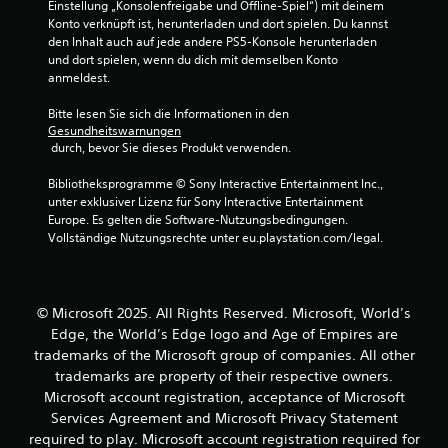
Einstellung „Konsolenfreigabe und Offline-Spiel“) mit deinem 
e
p
Konto verknüpft ist, herunterladen und dort spielen. Du kannst 
l
i
den Inhalt auch auf jede andere PS5-Konsole herunterladen 
l
e
und dort spielen, wenn du dich mit demselben Konto 
e
l
anmeldest.
f
b
o
Bitte lesen Sie sich die Informationen in den 
a
r
Gesundheitswarnungen
r
t
 durch, bevor Sie dieses Produkt verwenden.
o
z
u
h
Bibliotheksprogramme © Sony Interactive Entertainment Inc., 
s
n
unter exklusiver Lizenz für Sony Interactive Entertainment 
e
e
Europe. Es gelten die Software-Nutzungsbedingungen. 
t
C
Vollständige Nutzungsrechte unter eu.playstation.com/legal.
z
o
e
n
n
t
,
© Microsoft 2025. All Rights Reserved. Microsoft, World’s
r
w
Edge, the World’s Edge logo and Age of Empires are
o
o
trademarks of the Microsoft group of companies. All other
d
l
u
trademarks are property of their respective owners.
l
a
e
Microsoft account registration, acceptance of Microsoft
u
r
Services Agreement and Microsoft Privacy Statement
f
v
required to play. Microsoft account registration required for
g