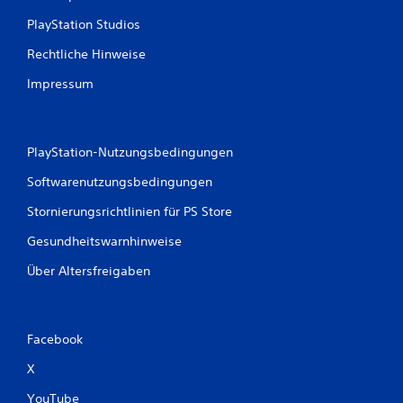
o
PlayStation Studios
h
n
Rechtliche Hinweise
e
V
Impressum
i
b
r
a
PlayStation-Nutzungsbedingungen
t
i
Softwarenutzungsbedingungen
o
n
Stornierungsrichtlinien für PS Store
b
z
Gesundheitswarnhinweise
w
Über Altersfreigaben
.
o
h
n
e
Facebook
h
a
X
p
YouTube
t