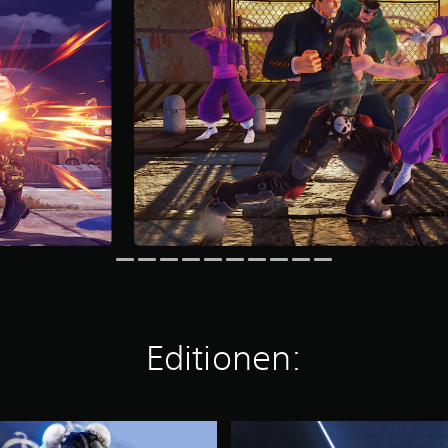
Editionen:
S