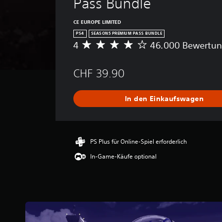
Pass Bundle
CE EUROPE LIMITED
PS4
SEASON5 PREMIUM PASS BUNDLE
4
46.000 Bewertu
D
u
r
CHF 39.90
c
h
s
In den Einkaufswagen
c
h
n
i
t
PS Plus für Online-Spiel erforderlich
t
In-Game-Käufe optional
l
i
c
h
e
B
e