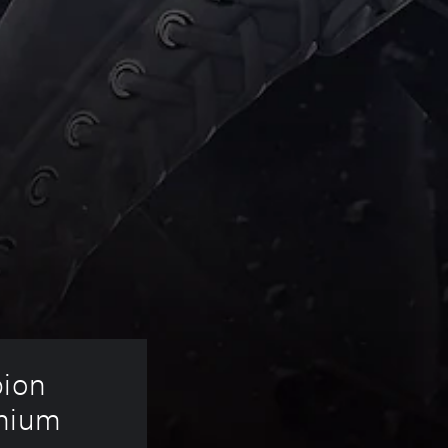
pion 
mium 