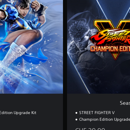
e
a
s
o
n
5
P
r
e
m
i
u
m
P
a
s
s
B
u
Sea
n
d
dition Upgrade Kit
STREET FIGHTER V
l
Champion Edition Upgrade
e