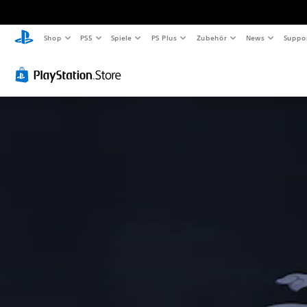
Shop
PS5
Spiele
PS Plus
Zubehör
News
Suppo