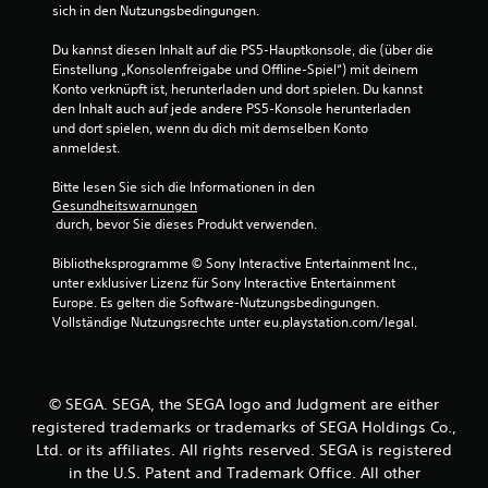
sich in den Nutzungsbedingungen.
S
Du kannst diesen Inhalt auf die PS5-Hauptkonsole, die (über die 
t
Einstellung „Konsolenfreigabe und Offline-Spiel“) mit deinem 
Konto verknüpft ist, herunterladen und dort spielen. Du kannst 
e
den Inhalt auch auf jede andere PS5-Konsole herunterladen 
und dort spielen, wenn du dich mit demselben Konto 
r
anmeldest.
n
Bitte lesen Sie sich die Informationen in den 
Gesundheitswarnungen
e
 durch, bevor Sie dieses Produkt verwenden.
n
Bibliotheksprogramme © Sony Interactive Entertainment Inc., 
unter exklusiver Lizenz für Sony Interactive Entertainment 
a
Europe. Es gelten die Software-Nutzungsbedingungen. 
Vollständige Nutzungsrechte unter eu.playstation.com/legal.
u
s
© SEGA. SEGA, the SEGA logo and Judgment are either
1
registered trademarks or trademarks of SEGA Holdings Co.,
Ltd. or its affiliates. All rights reserved. SEGA is registered
4
in the U.S. Patent and Trademark Office. All other