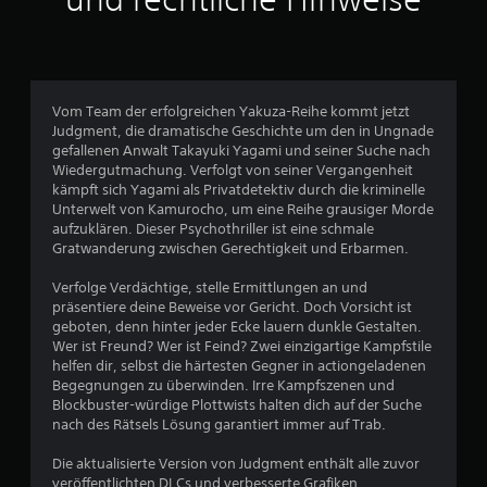
l
i
c
Vom Team der erfolgreichen Yakuza-Reihe kommt jetzt
Judgment, die dramatische Geschichte um den in Ungnade
h
gefallenen Anwalt Takayuki Yagami und seiner Suche nach
Wiedergutmachung. Verfolgt von seiner Vergangenheit
e
kämpft sich Yagami als Privatdetektiv durch die kriminelle
Unterwelt von Kamurocho, um eine Reihe grausiger Morde
B
aufzuklären. Dieser Psychothriller ist eine schmale
Gratwanderung zwischen Gerechtigkeit und Erbarmen.
e
Verfolge Verdächtige, stelle Ermittlungen an und
w
präsentiere deine Beweise vor Gericht. Doch Vorsicht ist
geboten, denn hinter jeder Ecke lauern dunkle Gestalten.
e
Wer ist Freund? Wer ist Feind? Zwei einzigartige Kampfstile
helfen dir, selbst die härtesten Gegner in actiongeladenen
r
Begegnungen zu überwinden. Irre Kampfszenen und
Blockbuster-würdige Plottwists halten dich auf der Suche
t
nach des Rätsels Lösung garantiert immer auf Trab.
u
Die aktualisierte Version von Judgment enthält alle zuvor
veröffentlichten DLCs und verbesserte Grafiken.