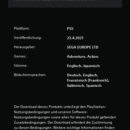
n
g
:
Plattform:
PS5
4
Veröffentlichung:
23.4.2021
Herausgeber:
SEGA EUROPE LTD
.
Genres:
Adventure, Action
6
Stimme:
Englisch, Japanisch
4
Bildschirmsprachen:
Deutsch, Englisch,
v
Französisch (Frankreich),
Italienisch, Spanisch
o
n
Der Download dieses Produkts unterliegt den PlayStation-
5
Nutzungsbedingungen und unseren Software-
Nutzungsbedingungen sowie allen für dieses Produkt geltenden 
Zusatzbedingungen. Der Download erfordert die Zustimmung 
zu diesen Bedingungen. Weitere wichtige Informationen finden 