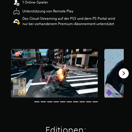
1 Online-Spieler
e
r
Unterstützung von Remote Play
t
Das Cloud-Streaming auf der PS5 und dem PS Portal wird
u
nur bei vorhandenem Premium-Abonnement unterstützt
n
g
:
4
.
6
4
v
o
n
5
S
t
e
r
n
e
n
a
Editionen:
u