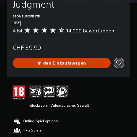
Judgment
SEGA EUROPE LTD
PS5
4.64
14.000 Bewertungen
D
u
r
CHF 39.90
c
h
s
In den Einkaufswagen
c
h
n
i
t
t
l
i
Glücksspiel, Vulgärsprache, Gewalt
c
h
e
Online-Spiel optional
B
e
1 – 2 Spieler
w