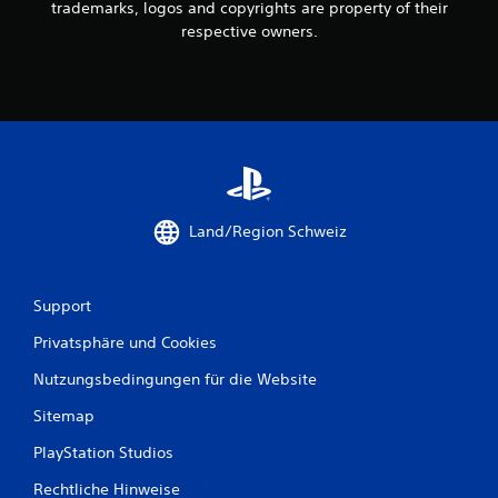
trademarks, logos and copyrights are property of their
0
respective owners.
1
0
B
e
Land/Region Schweiz
w
e
Support
r
Privatsphäre und Cookies
t
Nutzungsbedingungen für die Website
Sitemap
u
PlayStation Studios
n
Rechtliche Hinweise