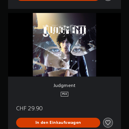
J
u
d
g
m
e
n
t
Judgment
PS4
CHF 29.90
In den Einkaufswagen