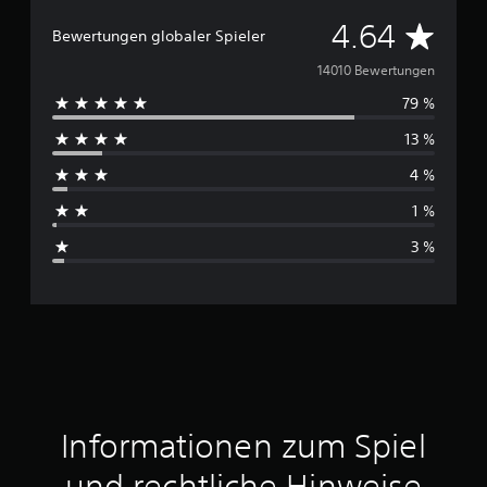
D
4.64
Bewertungen globaler Spieler
u
14010 Bewertungen
79 %
r
13 %
c
4 %
h
1 %
s
3 %
c
h
n
i
t
Informationen zum Spiel
t
und rechtliche Hinweise