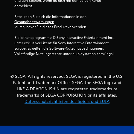
und dort spielen, wenn du dich mit demselben Konto 
a
c
anmeldest.
s
h
S
t
Bitte lesen Sie sich die Informationen in den 
p
Gesundheitswarnungen
i
D
 durch, bevor Sie dieses Produkt verwenden.
e
u
l
k
Bibliotheksprogramme © Sony Interactive Entertainment Inc., 
s
a
unter exklusiver Lizenz für Sony Interactive Entertainment 
p
n
Europe. Es gelten die Software-Nutzungsbedingungen. 
i
n
Vollständige Nutzungsrechte unter eu.playstation.com/legal.
e
s
l
t
e
d
n
i
© SEGA. All rights reserved. SEGA is registered in the U.S.
,
e
Patent and Trademark Office. SEGA, the SEGA logo and
o
B
h
e
LIKE A DRAGON ISHIN are registered trademarks or
n
l
trademarks of SEGA CORPORATION or its affiliates.
e
e
Datenschutzrichtlinien des Spiels und EULA
d
g
i
u
e
n
B
g
e
e
w
n