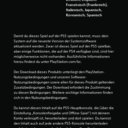
S
n
Französisch (Frankreich),
w
t
.
Italienisch, Japanisch,
e
Koreanisch, Spanisch
e
u
S
e
r
t
r
e
Damit du dieses Spiel auf der PS5 spielen kannst, muss dein 
e
t
u
System auf die neueste Version der Systemsoftware 
l
e
aktualisiert werden. Zwar ist dieses Spiel auf der PS5 spielbar, 
u
e
aber einige Funktionen, die auf der PS4 verfügbar sind, sind hier 
r
m
möglicherweise nicht vorhanden. Ausführliche Informationen 
e
n
e
hierzu findest du unter PlayStation.com/bc.
l
n
g
e
t
Der Download dieses Produkts unterliegt den PlayStation-
m
e
Nutzungsbedingungen und unseren Software-
e
e
Nutzungsbedingungen sowie allen für dieses Produkt geltenden 
D
n
Zusatzbedingungen. Der Download erfordert die Zustimmung 
u
n
t
zu diesen Bedingungen. Weitere wichtige Informationen finden 
k
ü
sich in den Nutzungsbedingungen.
a
b
n
Du kannst diesen Inhalt auf die PS5-Hauptkonsole, die (über die 
e
n
Einstellung „Konsolenfreigabe und Offline-Spiel“) mit deinem 
s
r
Konto verknüpft ist, herunterladen und dort spielen. Du kannst 
t
s
den Inhalt auch auf jede andere PS5-Konsole herunterladen 
d
i