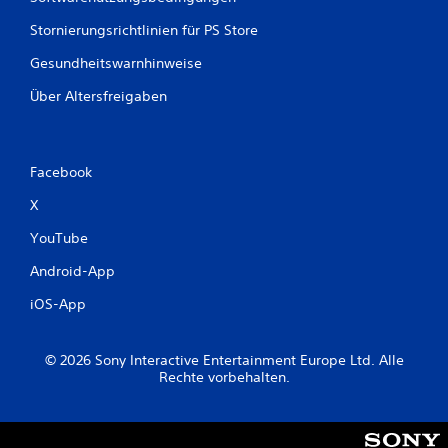
n
s
z
j
Stornierungsrichtlinien für PS Store
u
e
Gesundheitswarnhinweise
m
d
ü
e
Über Altersfreigaben
s
r
s
z
e
e
n
i
Facebook
.
t
e
X
i
S
n
YouTube
p
s
i
e
Android-App
e
h
e
l
iOS-App
n
b
.
a
r
© 2026 Sony Interactive Entertainment Europe Ltd. Alle
Rechte vorbehalten.
o
S
h
p
n
i
e
e