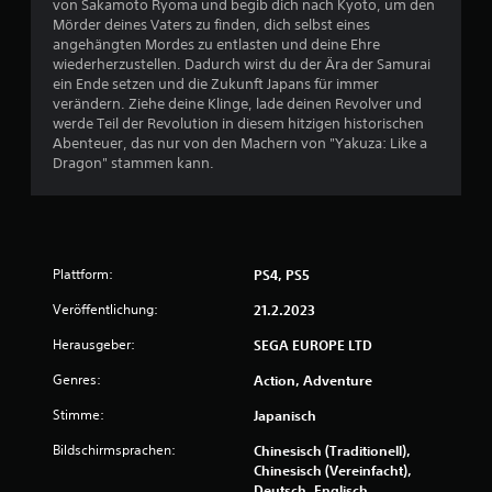
von Sakamoto Ryoma und begib dich nach Kyoto, um den
n
D
e
Mörder deines Vaters zu finden, dich selbst eines
.
i
angehängten Mordes zu entlasten und deine Ehre
n
wiederherzustellen. Dadurch wirst du der Ära der Samurai
n
g
S
ein Ende setzen und die Zukunft Japans für immer
e
verändern. Ziehe deine Klinge, lade deinen Revolver und
p
a
r
werde Teil der Revolution in diesem hitzigen historischen
i
e
Abenteuer, das nur von den Machern von "Yakuza: Like a
u
e
a
Dragon" stammen kann.
l
g
s
b
i
e
a
5
r
r
e
o
6
n
Plattform:
PS4, PS5
h
m
n
6
Veröffentlichung:
21.2.2023
u
e
s
Herausgeber:
SEGA EUROPE LTD
M
6
s
o
t
Genres:
Action, Adventure
t
)
s
i
Stimme:
Japanisch
B
e
o
Bildschirmsprachen:
n
Chinesisch (Traditionell),
n
k
Chinesisch (Vereinfacht),
e
-
e
Deutsch, Englisch,