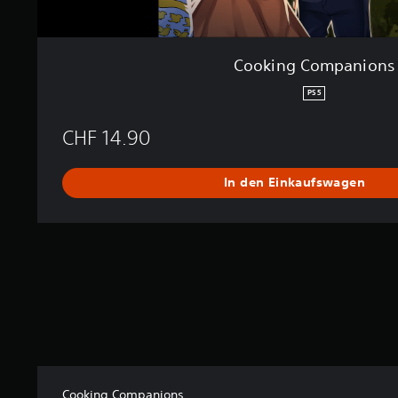
s
n
g
e
n
Cooking Companions
PS5
CHF 14.90
In den Einkaufswagen
Cooking Companions