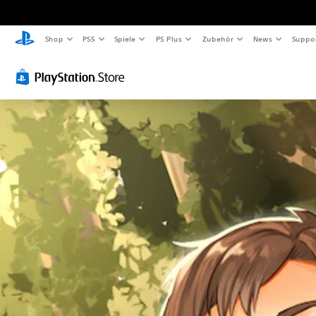
Shop
PS5
Spiele
PS Plus
Zubehör
News
Suppo