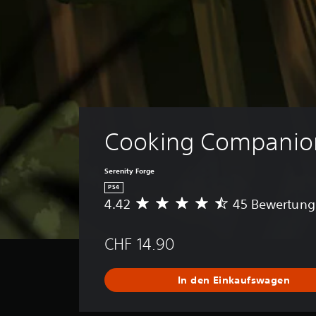
Cooking Companio
Serenity Forge
PS4
4.42
45 Bewertun
D
u
r
CHF 14.90
c
h
s
In den Einkaufswagen
c
h
n