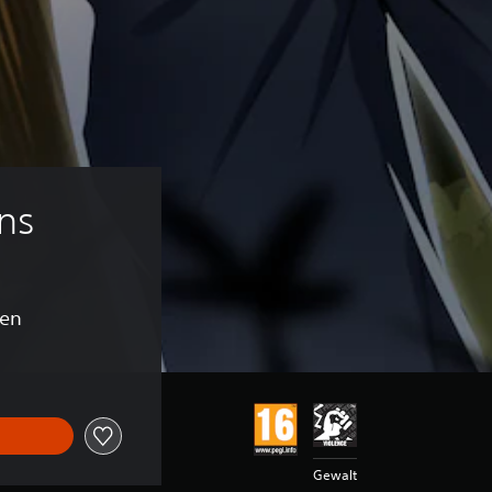
ns
gen
Gewalt