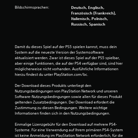
o
Bildschirmsprachen:
Deutsch, Englisch,
Französisch (Frankreich),
n
Italienisch, Polnisch,
Russisch, Spanisch
5
Damit du dieses Spiel auf der PS5 spielen kannst, muss dein 
System auf die neueste Version der Systemsoftware 
S
aktualisiert werden. Zwar ist dieses Spiel auf der PS5 spielbar, 
aber einige Funktionen, die auf der PS4 verfügbar sind, sind hier 
t
möglicherweise nicht vorhanden. Ausführliche Informationen 
hierzu findest du unter PlayStation.com/bc.
e
Der Download dieses Produkts unterliegt den 
r
Nutzungsbedingungen von PlayStation Network und unseren 
Software-Nutzungsbedingungen sowie allen für dieses Produkt 
n
geltenden Zusatzbedingungen. Der Download erfordert die 
Zustimmung zu diesen Bedingungen. Weitere wichtige 
e
Informationen finden sich in den Nutzungsbedingungen.
n
Einmalige Lizenzgebühr für den Download auf mehrere PS4-
Systeme. Für eine Verwendung auf Ihrem primären PS4-System 
a
ist keine Anmeldung im PlayStation Network erforderlich, für die 