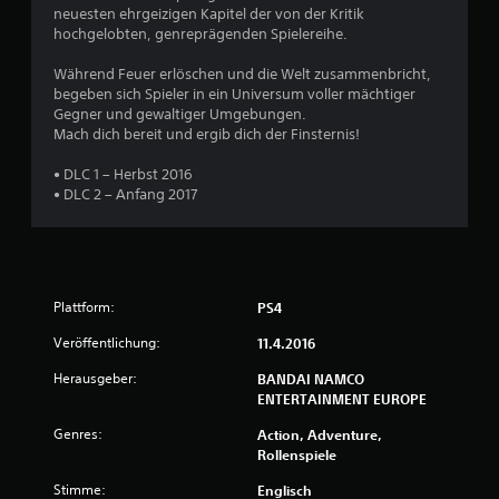
neuesten ehrgeizigen Kapitel der von der Kritik
e
hochgelobten, genreprägenden Spielereihe.
r
Während Feuer erlöschen und die Welt zusammenbricht,
begeben sich Spieler in ein Universum voller mächtiger
t
Gegner und gewaltiger Umgebungen.
Mach dich bereit und ergib dich der Finsternis!
u
• DLC 1 – Herbst 2016
• DLC 2 – Anfang 2017
n
g
:
Plattform:
PS4
4
Veröffentlichung:
11.4.2016
.
Herausgeber:
BANDAI NAMCO
ENTERTAINMENT EUROPE
7
Genres:
Action, Adventure,
8
Rollenspiele
v
Stimme:
Englisch