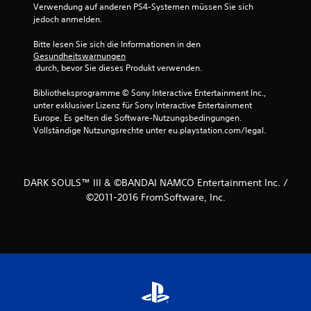
Verwendung auf anderen PS4-Systemen müssen Sie sich 
u
jedoch anmelden.
s
Bitte lesen Sie sich die Informationen in den 
Gesundheitswarnungen
9
 durch, bevor Sie dieses Produkt verwenden.
3
Bibliotheksprogramme © Sony Interactive Entertainment Inc., 
unter exklusiver Lizenz für Sony Interactive Entertainment 
9
Europe. Es gelten die Software-Nutzungsbedingungen. 
Vollständige Nutzungsrechte unter eu.playstation.com/legal.
4
5
DARK SOULS™ III & ©BANDAI NAMCO Entertainment Inc. /
©2011-2016 FromSoftware, Inc.
B
e
w
e