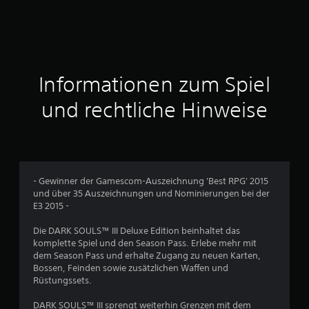
h
n
i
t
Informationen zum Spiel
t
und rechtliche Hinweise
l
i
c
- Gewinner der Gamescom-Auszeichnung 'Best RPG' 2015
und über 35 Auszeichnungen und Nominierungen bei der
h
E3 2015 -
e
Die DARK SOULS™ III Deluxe Edition beinhaltet das
komplette Spiel und den Season Pass. Erlebe mehr mit
B
dem Season Pass und erhalte Zugang zu neuen Karten,
Bossen, Feinden sowie zusätzlichen Waffen und
e
Rüstungssets.
w
DARK SOULS™ III sprengt weiterhin Grenzen mit dem