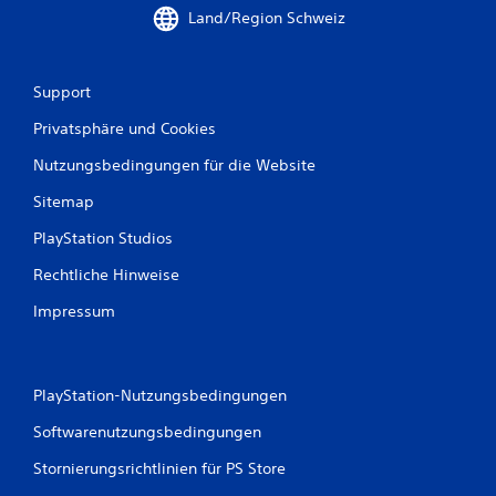
r
Land/Region Schweiz
t
Support
u
Privatsphäre und Cookies
n
Nutzungsbedingungen für die Website
g
Sitemap
e
PlayStation Studios
n
Rechtliche Hinweise
Impressum
PlayStation-Nutzungsbedingungen
Softwarenutzungsbedingungen
Stornierungsrichtlinien für PS Store