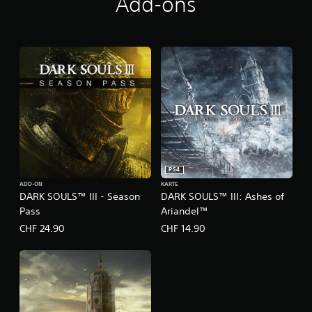
Add-ons
PS4
ADD-ON
KARTE
DARK SOULS™ III - Season
DARK SOULS™ III: Ashes of
Pass
Ariandel™
CHF 24.90
CHF 14.90