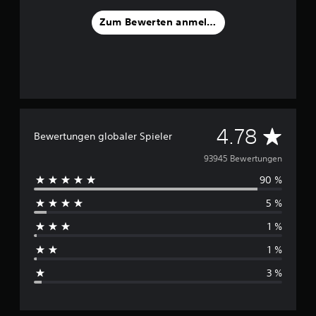
Zum Bewerten anmelden
D
4.78
Bewertungen globaler Spieler
u
93945 Bewertungen
90 %
r
5 %
c
1 %
h
1 %
s
3 %
c