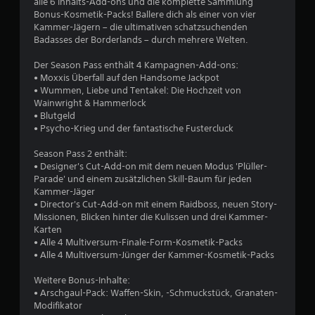
r
alle 6 Inhalts-Add-ons und die komplette Sammlung
Bonus-Kosmetik-Packs! Ballere dich als einer von vier
t
Kammer-Jägern – die ultimativen schatzsuchenden
Badasses der Borderlands – durch mehrere Welten.
u
Der Season Pass enthält 4 Kampagnen-Add-ons:
• Moxxis Überfall auf den Handsome Jackpot
n
• Wummen, Liebe und Tentakel: Die Hochzeit von
Wainwright & Hammerlock
g
• Blutgeld
• Psycho-Krieg und der fantastische Fustercluck
:
Season Pass 2 enthält:
4
• Designer's Cut-Add-on mit dem neuen Modus 'Plüller-
Parade' und einem zusätzlichen Skill-Baum für jeden
.
Kammer-Jäger
• Director's Cut-Add-on mit einem Raidboss, neuen Story-
4
Missionen, Blicken hinter die Kulissen und drei Kammer-
Karten
2
• Alle 4 Multiversum-Finale-Form-Kosmetik-Packs
• Alle 4 Multiversum-Jünger der Kammer-Kosmetik-Packs
v
Weitere Bonus-Inhalte:
o
• Arschgaul-Pack: Waffen-Skin, -Schmuckstück, Granaten-
Modifikator