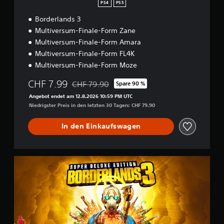
n
PS4
PS5
Borderlands 3
Multiversum-Finale-Form Zane
Multiversum-Finale-Form Amara
Multiversum-Finale-Form FL4K
Multiversum-Finale-Form Moze
CHF 7.99
CHF 79.90
Spare 90 %
Preisnachlass gegenüber dem Originalpreis v
Angebot endet am 12.8.2026 10:59 PM UTC
Niedrigster Preis in den letzten 30 Tagen: CHF 79.90
In den Einkaufswagen
S
u
p
e
r
D
e
l