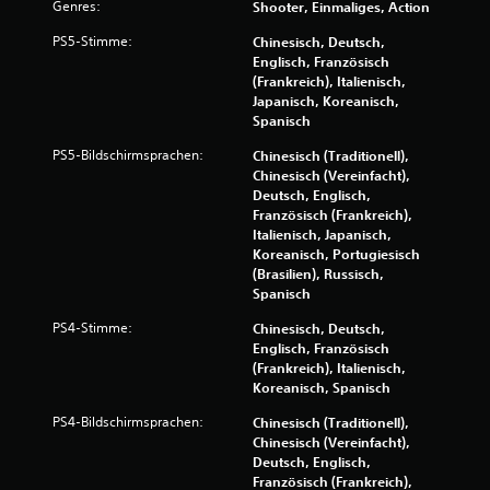
s
Genres:
Shooter, Einmaliges, Action
4
PS5-Stimme:
Chinesisch, Deutsch,
Englisch, Französisch
4
(Frankreich), Italienisch,
Japanisch, Koreanisch,
1
Spanisch
6
PS5-Bildschirmsprachen:
Chinesisch (Traditionell),
Chinesisch (Vereinfacht),
0
Deutsch, Englisch,
Französisch (Frankreich),
Italienisch, Japanisch,
Koreanisch, Portugiesisch
(Brasilien), Russisch,
B
Spanisch
e
PS4-Stimme:
Chinesisch, Deutsch,
Englisch, Französisch
w
(Frankreich), Italienisch,
Koreanisch, Spanisch
e
PS4-Bildschirmsprachen:
Chinesisch (Traditionell),
r
Chinesisch (Vereinfacht),
Deutsch, Englisch,
t
Französisch (Frankreich),