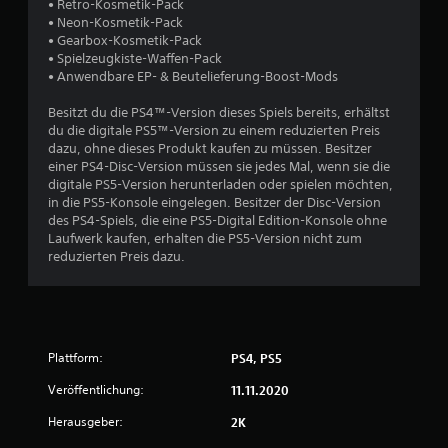
n
• Retro-Kosmetik-Pack
• Neon-Kosmetik-Pack
5
• Gearbox-Kosmetik-Pack
• Spielzeugkiste-Waffen-Pack
• Anwendbare EP- & Beutelieferung-Boost-Mods
S
Besitzt du die PS4™-Version dieses Spiels bereits, erhältst
du die digitale PS5™-Version zu einem reduzierten Preis
t
dazu, ohne dieses Produkt kaufen zu müssen. Besitzer
einer PS4-Disc-Version müssen sie jedes Mal, wenn sie die
e
digitale PS5-Version herunterladen oder spielen möchten,
in die PS5-Konsole eingelegen. Besitzer der Disc-Version
r
des PS4-Spiels, die eine PS5-Digital Edition-Konsole ohne
Laufwerk kaufen, erhalten die PS5-Version nicht zum
n
reduzierten Preis dazu.
e
n
Plattform:
PS4, PS5
a
Veröffentlichung:
11.11.2020
u
Herausgeber:
2K