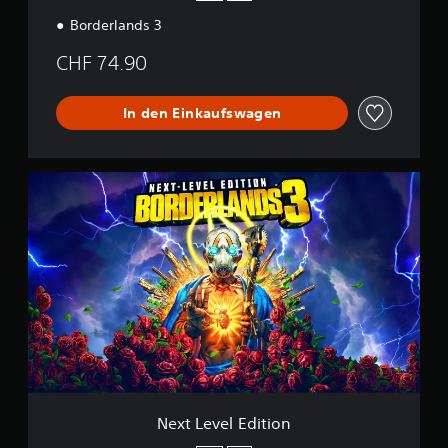
Borderlands 3
CHF 74.90
In den Einkaufswagen
N
e
x
t
L
e
v
e
l
E
d
i
t
i
Next Level Edition
o