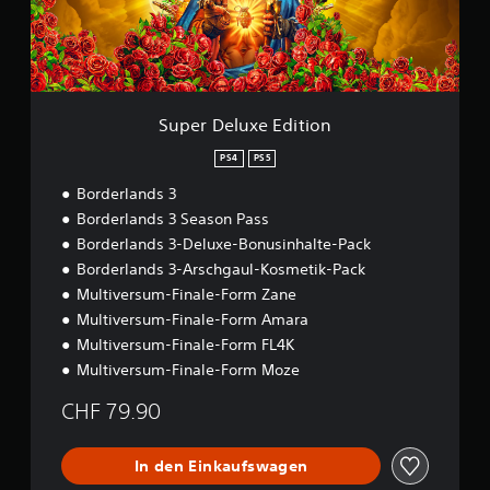
u
x
e
E
d
i
Super Deluxe Edition
t
i
PS4
PS5
o
Borderlands 3
n
Borderlands 3 Season Pass
Borderlands 3-Deluxe-Bonusinhalte-Pack
Borderlands 3-Arschgaul-Kosmetik-Pack
Multiversum-Finale-Form Zane
Multiversum-Finale-Form Amara
Multiversum-Finale-Form FL4K
Multiversum-Finale-Form Moze
CHF 79.90
In den Einkaufswagen