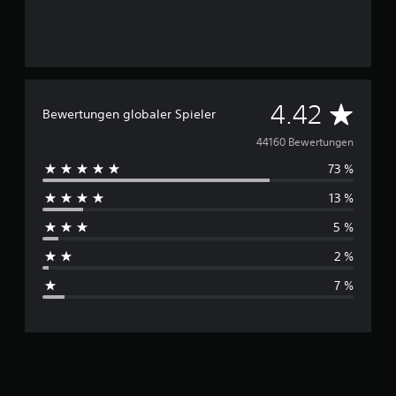
D
4.42
Bewertungen globaler Spieler
u
44160 Bewertungen
73 %
r
13 %
c
5 %
h
2 %
s
7 %
c
h
n