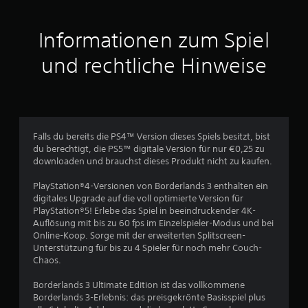
i
t
Informationen zum Spiel
t
und rechtliche Hinweise
l
i
c
Falls du bereits die PS4™ Version dieses Spiels besitzt, bist
du berechtigt, die PS5™ digitale Version für nur €0,25 zu
h
downloaden und brauchst dieses Produkt nicht zu kaufen.
e
PlayStation®4-Versionen von Borderlands 3 enthalten ein
digitales Upgrade auf die voll optimierte Version für
B
PlayStation®5! Erlebe das Spiel in beeindruckender 4K-
Auflösung mit bis zu 60 fps im Einzelspieler-Modus und bei
e
Online-Koop. Sorge mit der erweiterten Splitscreen-
Unterstützung für bis zu 4 Spieler für noch mehr Couch-
w
Chaos.
e
Borderlands 3 Ultimate Edition ist das vollkommene
Borderlands 3-Erlebnis: das preisgekrönte Basisspiel plus