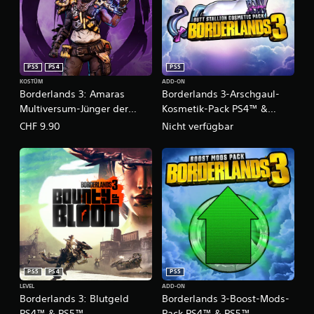
PS5
PS4
PS5
KOSTÜM
ADD-ON
Borderlands 3: Amaras
Borderlands 3-Arschgaul-
Multiversum-Jünger der
Kosmetik-Pack PS4™ &
Kammer-Kosmetik-Pack
PS5™
CHF 9.90
Nicht verfügbar
PS4™ & PS5™
PS5
PS4
PS5
LEVEL
ADD-ON
Borderlands 3: Blutgeld
Borderlands 3-Boost-Mods-
PS4™ & PS5™
Pack PS4™ & PS5™