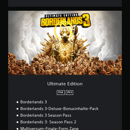
U
l
t
i
m
a
t
e
E
d
i
t
i
o
Ultimate Edition
n
PS4
PS5
Borderlands 3
Borderlands 3-Deluxe-Bonusinhalte-Pack
Borderlands 3 Season Pass
Borderlands 3: Season Pass 2
Multiversum-Finale-Form Zane