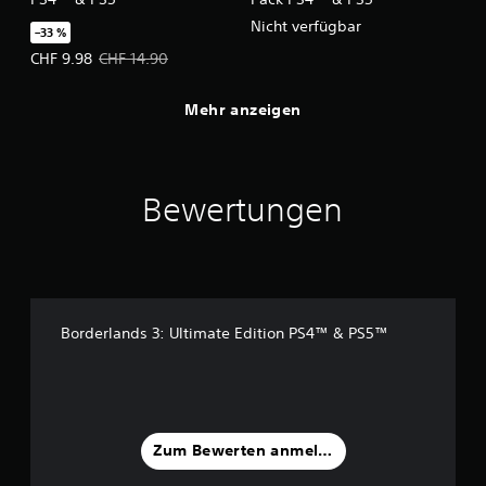
Nicht verfügbar
–33 %
Angebotspreis: CHF 9.98 Ursprünglicher Preis: CHF 14.90
CHF 9.98
CHF 14.90
Mehr anzeigen
Bewertungen
Borderlands 3: Ultimate Edition PS4™ & PS5™
Zum Bewerten anmelden