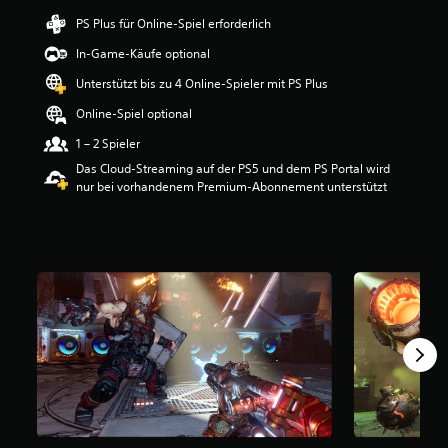
w
PS Plus für Online-Spiel erforderlich
e
In-Game-Käufe optional
r
t
Unterstützt bis zu 4 Online-Spieler mit PS Plus
u
n
Online-Spiel optional
g
1 – 2 Spieler
:
4
Das Cloud-Streaming auf der PS5 und dem PS Portal wird
.
nur bei vorhandenem Premium-Abonnement unterstützt
4
2
v
o
n
5
S
t
e
r
n
e
n