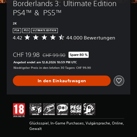
Borderlands 3: Ultimate Edition 
PS4™ &  PS5™
2K
PS4
PS5
ULTIMATE EDITION
4.42
44.000 Bewertungen
D
u
r
CHF 19.98
c
CHF 99.90
Spare 80 %
Preisnachlass gegenüber dem Originalpreis vo
h
Angebot endet am 12.8.2026 10:59 PM UTC
s
Niedrigster Preis in den letzten 30 Tagen: CHF 99.90
c
h
In den Einkaufswagen
n
i
t
t
l
i
c
h
Glücksspiel, In-Game Purchases, Vulgärsprache, Online,
e
Gewalt
B
e