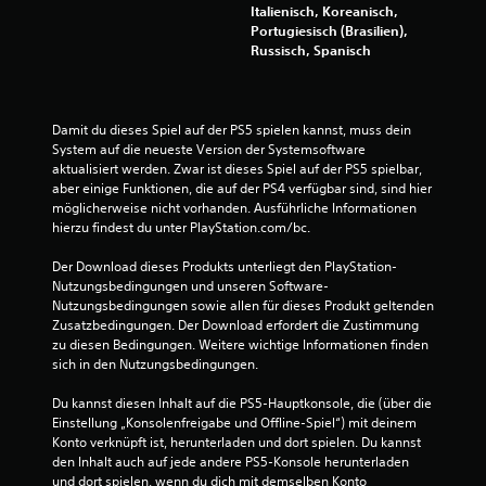
Italienisch, Koreanisch,
u
Portugiesisch (Brasilien),
Russisch, Spanisch
n
g
Damit du dieses Spiel auf der PS5 spielen kannst, muss dein 
e
System auf die neueste Version der Systemsoftware 
aktualisiert werden. Zwar ist dieses Spiel auf der PS5 spielbar, 
n
aber einige Funktionen, die auf der PS4 verfügbar sind, sind hier 
möglicherweise nicht vorhanden. Ausführliche Informationen 
hierzu findest du unter PlayStation.com/bc.
Der Download dieses Produkts unterliegt den PlayStation-
Nutzungsbedingungen und unseren Software-
Nutzungsbedingungen sowie allen für dieses Produkt geltenden 
Zusatzbedingungen. Der Download erfordert die Zustimmung 
zu diesen Bedingungen. Weitere wichtige Informationen finden 
sich in den Nutzungsbedingungen.
Du kannst diesen Inhalt auf die PS5-Hauptkonsole, die (über die 
Einstellung „Konsolenfreigabe und Offline-Spiel“) mit deinem 
Konto verknüpft ist, herunterladen und dort spielen. Du kannst 
den Inhalt auch auf jede andere PS5-Konsole herunterladen 
und dort spielen, wenn du dich mit demselben Konto 