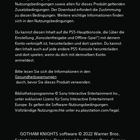
Nutzungsbedingungen sowie allen für dieses Produkt geltenden 
s
Zusatzbedingungen. Der Download erfordert die Zustimmung 
zu diesen Bedingungen. Weitere wichtige Informationen finden 
2
sich in den Nutzungsbedingungen.
2
Du kannst diesen Inhalt auf die PS5-Hauptkonsole, die (über die 
Einstellung „Konsolenfreigabe und Offline-Spiel“) mit deinem 
2
Konto verknüpft ist, herunterladen und dort spielen. Du kannst 
den Inhalt auch auf jede andere PS5-Konsole herunterladen 
4
und dort spielen, wenn du dich mit demselben Konto 
anmeldest.
9
Bitte lesen Sie sich die Informationen in den 
Gesundheitswarnungen
 durch, bevor Sie dieses Produkt verwenden.
B
Bibliotheksprogramme © Sony Interactive Entertainment Inc., 
unter exklusiver Lizenz für Sony Interactive Entertainment 
e
Europe. Es gelten die Software-Nutzungsbedingungen. 
Vollständige Nutzungsrechte unter eu.playstation.com/legal.
w
e
GOTHAM KNIGHTS software © 2022 Warner Bros.
r