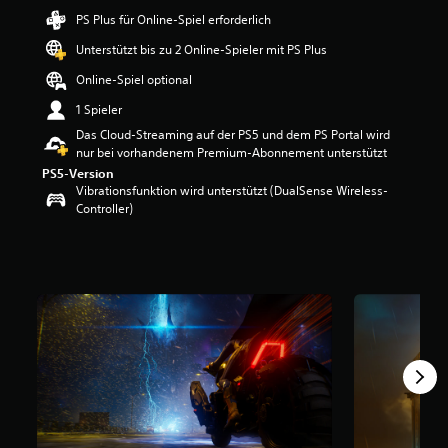
e
PS Plus für Online-Spiel erforderlich
w
Unterstützt bis zu 2 Online-Spieler mit PS Plus
e
r
Online-Spiel optional
t
u
1 Spieler
n
Das Cloud-Streaming auf der PS5 und dem PS Portal wird
g
nur bei vorhandenem Premium-Abonnement unterstützt
:
PS5-Version
3
Vibrationsfunktion wird unterstützt (DualSense Wireless-
.
Controller)
2
4
v
o
n
5
S
t
e
r
n
e
n