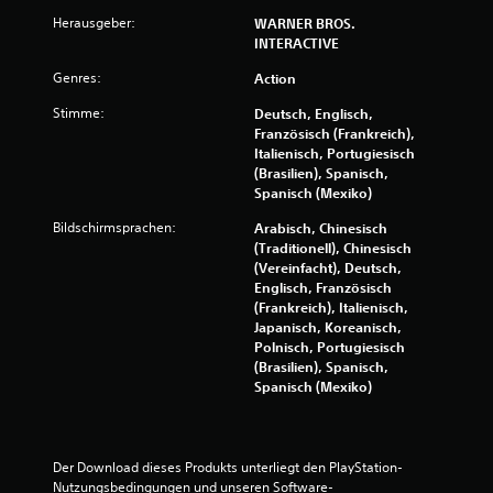
Herausgeber:
WARNER BROS.
n
INTERACTIVE
5
Genres:
Action
Stimme:
Deutsch, Englisch,
Französisch (Frankreich),
S
Italienisch, Portugiesisch
(Brasilien), Spanisch,
t
Spanisch (Mexiko)
Bildschirmsprachen:
Arabisch, Chinesisch
e
(Traditionell), Chinesisch
(Vereinfacht), Deutsch,
r
Englisch, Französisch
(Frankreich), Italienisch,
n
Japanisch, Koreanisch,
Polnisch, Portugiesisch
e
(Brasilien), Spanisch,
Spanisch (Mexiko)
n
a
Der Download dieses Produkts unterliegt den PlayStation-
u
Nutzungsbedingungen und unseren Software-