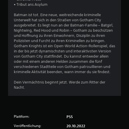
e
• Tribut ans Asylum
r
Batman ist tot. Eine neue, weitreichende kriminelle
t
Unterwelt hat sich in den Straßen von Gotham City
ausgebreitet. Es liegt nun an der Batman-Familie – Batgirl,
u
Nightwing, Red Hood und Robin – Gotham zu beschützen
und Hoffnung zu ihren Einwohnern, Disziplin zu ihren
Polizisten und Furcht zu ihren Kriminellen zu bringen.
n
Gotham Knights ist ein Open-World Action-Rollenspiel, das
in der bis jetzt dynamischsten und interaktivsten Version
g
von Gotham City stattfindet. Du kannst entweder allein
oder mit einem anderen Helden zusammen die fünf
:
verschiedenen Stadtteile von Gotham patrouillieren und
kriminelle Aktivität beenden, wann immer du sie findest.
3
Dein Vermächtnis beginnt jetzt. Werde zum Ritter der
.
Nacht.
2
4
v
Plattform:
PS5
Veröffentlichung:
20.10.2022
o