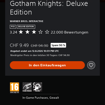
Gotham Knights: Deluxe 
Edition
WARNER BROS. INTERACTIVE
PS5
DELUXE EDITION
3.24
22.000 Bewertungen
D
u
r
CHF 9.49
c
CHF 94.90
Spare 90 %
Preisnachlass gegenüber dem Originalpreis von
h
Angebot endet am 12.8.2026 10:59 PM UTC
s
Niedrigster Preis in den letzten 30 Tagen: CHF 94.90
c
h
In den Einkaufswagen
n
i
t
t
l
i
c
h
In-Game Purchases, Gewalt
e
B