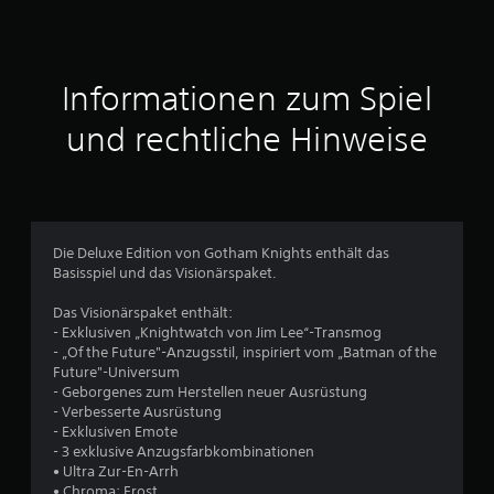
n
i
t
Informationen zum Spiel
t
und rechtliche Hinweise
l
i
c
Die Deluxe Edition von Gotham Knights enthält das
Basisspiel und das Visionärspaket.
h
Das Visionärspaket enthält:
e
- Exklusiven „Knightwatch von Jim Lee“-Transmog
- „Of the Future"-Anzugsstil, inspiriert vom „Batman of the
B
Future"-Universum
- Geborgenes zum Herstellen neuer Ausrüstung
e
- Verbesserte Ausrüstung
- Exklusiven Emote
w
- 3 exklusive Anzugsfarbkombinationen
• Ultra Zur-En-Arrh
• Chroma: Frost