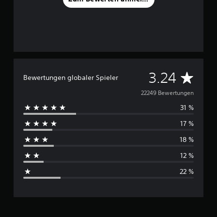
D
3.24
Bewertungen globaler Spieler
u
22249 Bewertungen
31 %
r
17 %
c
18 %
h
12 %
s
22 %
c
h