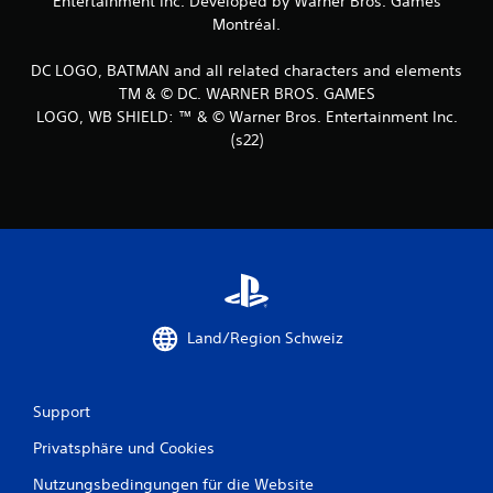
Entertainment Inc. Developed by Warner Bros. Games
t
Montréal.
u
DC LOGO, BATMAN and all related characters and elements
TM & © DC. WARNER BROS. GAMES
n
LOGO, WB SHIELD: ™ & © Warner Bros. Entertainment Inc.
(s22)
g
e
n
Land/Region Schweiz
Support
Privatsphäre und Cookies
Nutzungsbedingungen für die Website