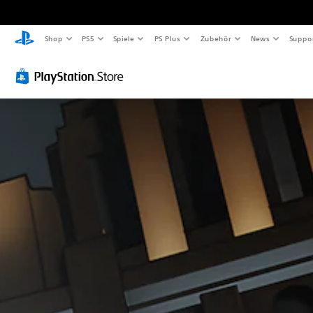
Shop
PS5
Spiele
PS Plus
Zubehör
News
Suppo