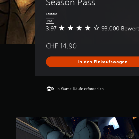
Season Pass
Telltale
PS4
3.97
93.000 Bewer
D
u
r
CHF 14.90
c
h
s
In den Einkaufswagen
c
h
n
i
t
In-Game-Käufe erforderlich
t
l
i
c
h
e
B
e