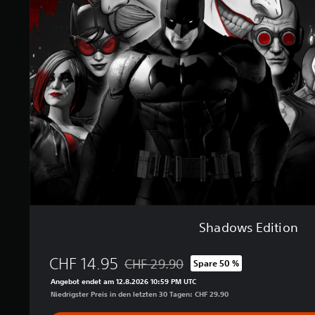
d
a
o
u
w
s
s
9
E
3
d
.
i
0
t
0
i
0
o
n
B
e
w
e
r
t
u
Shadows Edition
n
g
CHF 14.95
CHF 29.90
e
Spare 50 %
Preisnachlass gegenüber dem Originalpr
n
Angebot endet am 12.8.2026 10:59 PM UTC
Niedrigster Preis in den letzten 30 Tagen: CHF 29.90