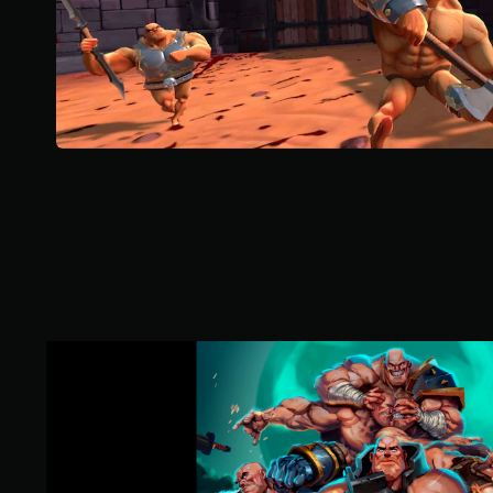
n
5
S
t
e
r
n
e
n
a
u
s
2
,
8
.
G
0
O
0
R
0
N
B
e
w