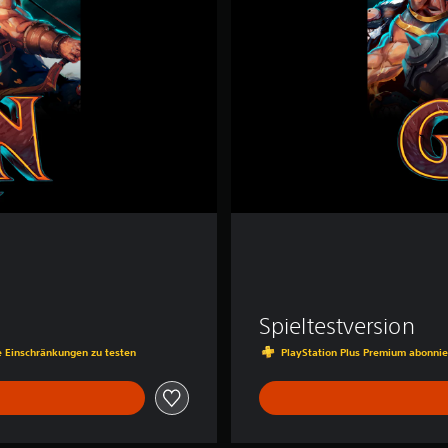
Spieltestversion
e Einschränkungen zu testen
PlayStation Plus Premium abonnie