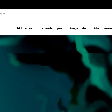
rt
Aktuelles
Sammlungen
Angebote
Abonneme