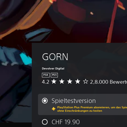
GORN
Devolver Digital
PS4
PS5
4.2
2,8.000 Bewer
D
u
r
c
Spieltestversion
h
PlayStation Plus Premium abonnieren, um das Spiel
s
ohne Einschränkungen zu testen
c
h
CHF 19.90
n