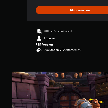
i
t
Abonnieren
t
l
i
c
h
Offline-Spiel aktiviert
e
1 Spieler
B
e
PS5-Version
w
PlayStation VR2 erforderlich
e
r
t
u
n
g
:
4
.
2
v
o