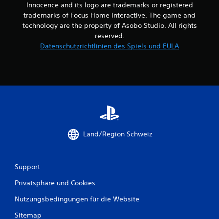
Innocence and its logo are trademarks or registered
6
trademarks of Focus Home Interactive. The game and
7
technology are the property of Asobo Studio. All rights
reserved.
Datenschutzrichtlinien des Spiels und EULA
B
e
w
e
r
Land/Region Schweiz
t
Support
u
Privatsphäre und Cookies
n
Nutzungsbedingungen für die Website
g
Sitemap