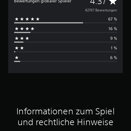
D
4.37
Bewertungen globaler Spieler
u
42767 Bewertungen
67 %
r
16 %
c
9 %
h
1 %
s
6 %
c
h
n
i
t
Informationen zum Spiel
t
und rechtliche Hinweise
l