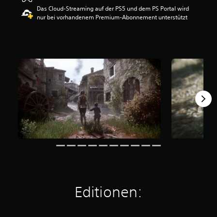
e
Das Cloud-Streaming auf der PS5 und dem PS Portal wird
r
nur bei vorhandenem Premium-Abonnement unterstützt
t
u
n
g
:
4
.
3
7
v
o
n
5
S
t
e
r
n
Editionen:
e
n
a
u