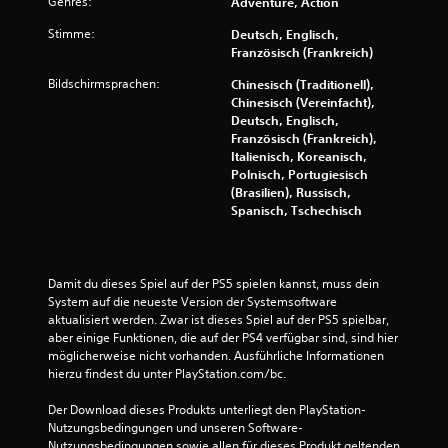
Genres:
Adventure, Action
g
Stimme:
Deutsch, Englisch,
Französisch (Frankreich)
:
Bildschirmsprachen:
Chinesisch (Traditionell),
4
Chinesisch (Vereinfacht),
Deutsch, Englisch,
.
Französisch (Frankreich),
Italienisch, Koreanisch,
3
Polnisch, Portugiesisch
(Brasilien), Russisch,
7
Spanisch, Tschechisch
v
o
Damit du dieses Spiel auf der PS5 spielen kannst, muss dein 
System auf die neueste Version der Systemsoftware 
n
aktualisiert werden. Zwar ist dieses Spiel auf der PS5 spielbar, 
aber einige Funktionen, die auf der PS4 verfügbar sind, sind hier 
5
möglicherweise nicht vorhanden. Ausführliche Informationen 
hierzu findest du unter PlayStation.com/bc.
Der Download dieses Produkts unterliegt den PlayStation-
Nutzungsbedingungen und unseren Software-
S
Nutzungsbedingungen sowie allen für dieses Produkt geltenden 