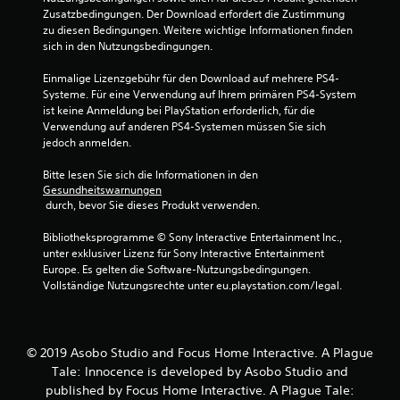
Zusatzbedingungen. Der Download erfordert die Zustimmung 
t
zu diesen Bedingungen. Weitere wichtige Informationen finden 
sich in den Nutzungsbedingungen.
e
Einmalige Lizenzgebühr für den Download auf mehrere PS4-
r
Systeme. Für eine Verwendung auf Ihrem primären PS4-System 
ist keine Anmeldung bei PlayStation erforderlich, für die 
n
Verwendung auf anderen PS4-Systemen müssen Sie sich 
jedoch anmelden.
e
Bitte lesen Sie sich die Informationen in den 
n
Gesundheitswarnungen
 durch, bevor Sie dieses Produkt verwenden.
a
Bibliotheksprogramme © Sony Interactive Entertainment Inc., 
u
unter exklusiver Lizenz für Sony Interactive Entertainment 
Europe. Es gelten die Software-Nutzungsbedingungen. 
s
Vollständige Nutzungsrechte unter eu.playstation.com/legal.
4
2
© 2019 Asobo Studio and Focus Home Interactive. A Plague
Tale: Innocence is developed by Asobo Studio and
7
published by Focus Home Interactive. A Plague Tale: