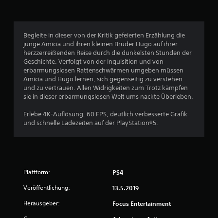
i
c
Begleite in dieser von der Kritik gefeierten Erzählung die
junge Amicia und ihren kleinen Bruder Hugo auf ihrer
h
herzzerreißenden Reise durch die dunkelsten Stunden der
Geschichte. Verfolgt von der Inquisition und von
e
erbarmungslosen Rattenschwärmen umgeben müssen
Amicia und Hugo lernen, sich gegenseitig zu verstehen
B
und zu vertrauen. Allen Widrigkeiten zum Trotz kämpfen
sie in dieser erbarmungslosen Welt ums nackte Überleben.
e
Erlebe 4K-Auflösung, 60 FPS, deutlich verbesserte Grafik
w
und schnelle Ladezeiten auf der PlayStation®5.
e
r
Plattform:
PS4
t
Veröffentlichung:
13.5.2019
u
Herausgeber:
Focus Entertainment
n