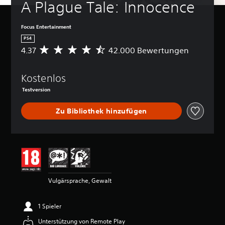
A Plague Tale: Innocence
Focus Entertainment
PS4
4.37
42.000 Bewertungen
D
u
r
Kostenlos
c
h
Testversion
s
c
Zu Bibliothek hinzufügen
h
n
i
t
t
l
i
c
Vulgärsprache, Gewalt
h
e
B
1 Spieler
e
Unterstützung von Remote Play
w