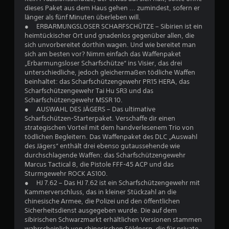
dieses Paket aus dem Haus gehen ... zumindest, sofern er
9
länger als fünf Minuten überleben will.
● ERBARMUNGSLOSER SCHARFSCHÜTZE – Sibirien ist ein
1
heimtückischer Ort und gnadenlos gegenüber allen, die
sich unvorbereitet dorthin wagen. Und wie bereitet man
v
sich am besten vor? Nimm einfach das Waffenpaket
„Erbarmungsloser Scharfschütze“ ins Visier, das drei
o
unterschiedliche, jedoch gleichermaßen tödliche Waffen
beinhaltet: das Scharfschützengewehr PR15 HERA, das
n
Scharfschützengewehr Tai Hu SR3 und das
Scharfschützengewehr MSSR 10.
5
● AUSWAHL DES JÄGERS – Das ultimative
Scharfschützen-Starterpaket. Verschaffe dir einen
strategischen Vorteil mit dem handverlesenem Trio von
tödlichen Begleitern. Das Waffenpaket des DLC „Auswahl
S
des Jägers“ enthält drei ebenso gutaussehende wie
durchschlagende Waffen: das Scharfschützengewehr
t
Marcus Tactical 8, die Pistole FFF-45 ACP und das
Sturmgewehr ROCK AS100.
e
● HJ 7.62 – Das HJ 7.62 ist ein Scharfschützengewehr mit
Kammerverschluss, das in kleiner Stückzahl an die
r
chinesische Armee, die Polizei und den öffentlichen
Sicherheitsdienst ausgegeben wurde. Die auf dem
n
sibirischen Schwarzmarkt erhältlichen Versionen stammen
wahrscheinlich von chinesischen Söldnern, die für private