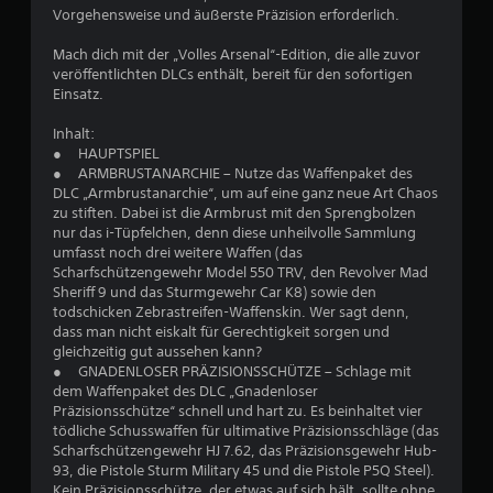
Vorgehensweise und äußerste Präzision erforderlich.
B
Mach dich mit der „Volles Arsenal“-Edition, die alle zuvor
e
veröffentlichten DLCs enthält, bereit für den sofortigen
Einsatz.
w
Inhalt:
e
● HAUPTSPIEL
● ARMBRUSTANARCHIE – Nutze das Waffenpaket des
r
DLC „Armbrustanarchie“, um auf eine ganz neue Art Chaos
zu stiften. Dabei ist die Armbrust mit den Sprengbolzen
t
nur das i-Tüpfelchen, denn diese unheilvolle Sammlung
umfasst noch drei weitere Waffen (das
u
Scharfschützengewehr Model 550 TRV, den Revolver Mad
Sheriff 9 und das Sturmgewehr Car K8) sowie den
todschicken Zebrastreifen-Waffenskin. Wer sagt denn,
n
dass man nicht eiskalt für Gerechtigkeit sorgen und
gleichzeitig gut aussehen kann?
g
● GNADENLOSER PRÄZISIONSSCHÜTZE – Schlage mit
dem Waffenpaket des DLC „Gnadenloser
:
Präzisionsschütze“ schnell und hart zu. Es beinhaltet vier
tödliche Schusswaffen für ultimative Präzisionsschläge (das
3
Scharfschützengewehr HJ 7.62, das Präzisionsgewehr Hub-
93, die Pistole Sturm Military 45 und die Pistole P5Q Steel).
.
Kein Präzisionsschütze, der etwas auf sich hält, sollte ohne