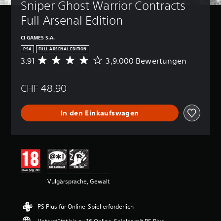
Sniper Ghost Warrior Contracts 
Full Arsenal Edition
CI GAMES S.A.
PS4
FULL ARSENAL EDITION
3.91
3,9.000 Bewertungen
D
u
r
CHF 48.90
c
h
s
In den Einkaufswagen
c
h
n
i
t
t
l
i
Vulgärsprache, Gewalt
c
h
e
PS Plus für Online-Spiel erforderlich
B
e