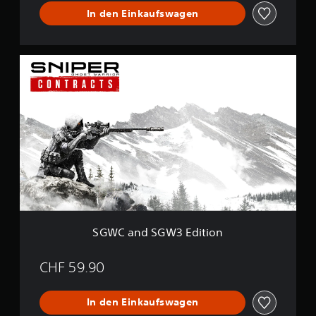
C
In den Einkaufswagen
o
n
t
r
S
a
G
c
W
t
C
s
a
n
d
S
G
W
3
E
d
i
SGWC and SGW3 Edition
t
i
o
CHF 59.90
n
In den Einkaufswagen