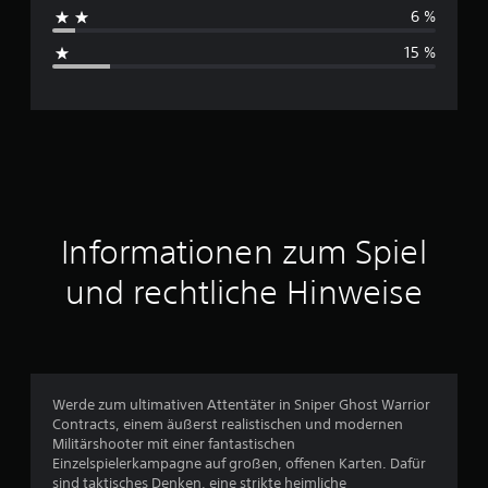
h
6 %
s
15 %
c
h
n
i
t
Informationen zum Spiel
t
und rechtliche Hinweise
l
i
c
Werde zum ultimativen Attentäter in Sniper Ghost Warrior
Contracts, einem äußerst realistischen und modernen
h
Militärshooter mit einer fantastischen
Einzelspielerkampagne auf großen, offenen Karten. Dafür
e
sind taktisches Denken, eine strikte heimliche