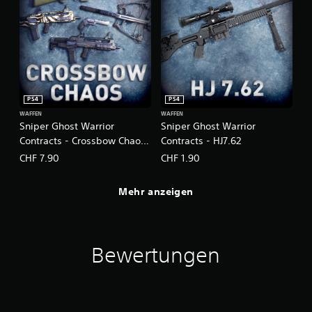
PS4
PS4
WAFFEN
WAFFEN
Sniper Ghost Warrior
Sniper Ghost Warrior
Contracts - Crossbow Chaos
Contracts - HJ7.62
Weapon Pack
CHF 7.90
CHF 1.90
Mehr anzeigen
Bewertungen