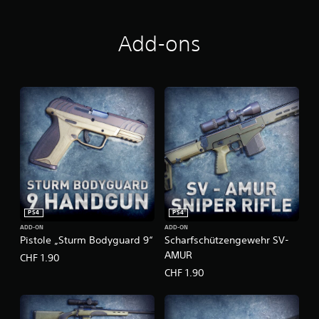
Add-ons
PS4
PS4
ADD-ON
ADD-ON
Pistole „Sturm Bodyguard 9“
Scharfschützengewehr SV-
AMUR
CHF 1.90
CHF 1.90