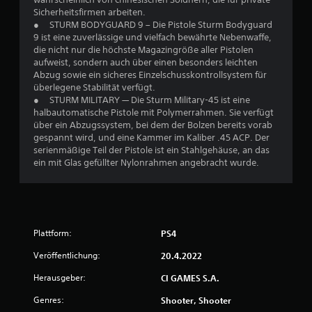
e
Sicherheitsfirmen arbeiten.
● STURM BODYGUARD 9 – Die Pistole Sturm Bodyguard
9 ist eine zuverlässige und vielfach bewährte Nebenwaffe,
n
die nicht nur die höchste Magazingröße aller Pistolen
aufweist, sondern auch über einen besonders leichten
a
Abzug sowie ein sicheres Einzelschusskontrollsystem für
überlegene Stabilität verfügt.
u
● STURM MILITARY — Die Sturm Military-45 ist eine
halbautomatische Pistole mit Polymerrahmen. Sie verfügt
s
über ein Abzugssystem, bei dem der Bolzen bereits vorab
gespannt wird, und eine Kammer im Kaliber .45 ACP. Der
3
serienmäßige Teil der Pistole ist ein Stahlgehäuse, an das
ein mit Glas gefüllter Nylonrahmen angebracht wurde.
9
0
6
Plattform:
PS4
Veröffentlichung:
20.4.2022
B
Herausgeber:
CI GAMES S.A.
e
Genres:
Shooter, Shooter