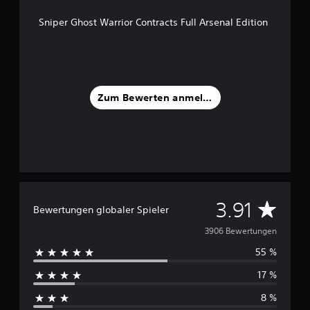
Sniper Ghost Warrior Contracts Full Arsenal Edition
Zum Bewerten anmelden
D
3.91
Bewertungen globaler Spieler
u
3906 Bewertungen
55 %
r
17 %
c
8 %