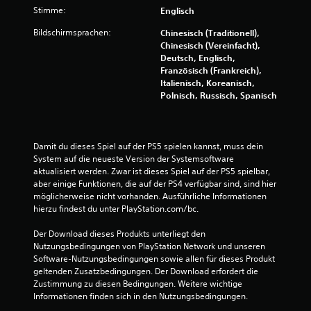
w
Stimme:
Englisch
Bildschirmsprachen:
Chinesisch (Traditionell),
e
Chinesisch (Vereinfacht),
Deutsch, Englisch,
r
Französisch (Frankreich),
Italienisch, Koreanisch,
t
Polnisch, Russisch, Spanisch
u
n
Damit du dieses Spiel auf der PS5 spielen kannst, muss dein 
System auf die neueste Version der Systemsoftware 
g
aktualisiert werden. Zwar ist dieses Spiel auf der PS5 spielbar, 
aber einige Funktionen, die auf der PS4 verfügbar sind, sind hier 
e
möglicherweise nicht vorhanden. Ausführliche Informationen 
hierzu findest du unter PlayStation.com/bc.
n
Der Download dieses Produkts unterliegt den 
Nutzungsbedingungen von PlayStation Network und unseren 
Software-Nutzungsbedingungen sowie allen für dieses Produkt 
geltenden Zusatzbedingungen. Der Download erfordert die 
Zustimmung zu diesen Bedingungen. Weitere wichtige 
Informationen finden sich in den Nutzungsbedingungen.