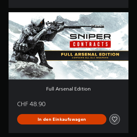
F
u
l
l
A
r
s
e
n
a
l
E
d
i
Full Arsenal Edition
t
i
o
CHF 48.90
n
In den Einkaufswagen