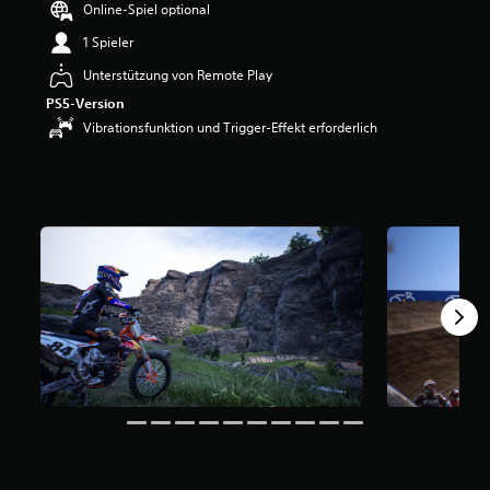
Online-Spiel optional
w
e
1 Spieler
r
Unterstützung von Remote Play
t
u
PS5-Version
n
Vibrationsfunktion und Trigger-Effekt erforderlich
g
:
3
.
7
8
v
o
n
5
S
t
e
r
n
e
n