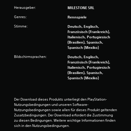
7
Herausgeber:
MILESTONE SRL
3
Genres:
Rennspiele
8
Stimme:
Deutsch, Englisch,
Französisch (Frankreich),
Italienisch, Portugiesisch
(Brasilien), Spanisch,
B
Spanisch (Mexiko)
Bildschirmsprachen:
Deutsch, Englisch,
e
Französisch (Frankreich),
Italienisch, Portugiesisch
w
(Brasilien), Spanisch,
Spanisch (Mexiko)
e
r
Der Download dieses Produkts unterliegt den PlayStation-
t
Nutzungsbedingungen und unseren Software-
Nutzungsbedingungen sowie allen für dieses Produkt geltenden 
u
Zusatzbedingungen. Der Download erfordert die Zustimmung 
zu diesen Bedingungen. Weitere wichtige Informationen finden 
n
sich in den Nutzungsbedingungen.