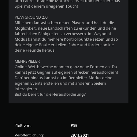
und Fahrer. Präge die Motocross-Welt und bereichere das
Spiel mit deinem ureigenen Touch!
S
PLAYGROUND 2.0
Mit einem fantastischen neuen Playground hast du die
t
Möglichkeit, neue Landschaften zu erkunden und deine
fahrerischen Fähigkeiten zu verbessern. Im Waypoint-
e
Modus kannst du mehrere Kontrollpunkte setzen und so
deine eigene Route erstellen: Fahre und fordere online
r
deine Freunde heraus.
n
MEHRSPIELER
Online-Wettbewerbe nehmen ganz neue Formen an: Du
e
kannst jetzt Gegner auf eigenen Strecken herausfordern!
Darüber hinaus kannst du im Rennleiter-Modus deine
eigenen Events erstellen und mit anderen Spielern
n
interagieren.
Bist du bereit für die Herausforderung?
a
u
s
Plattform:
PS5
1
Veröffentlichung:
29.11.2021