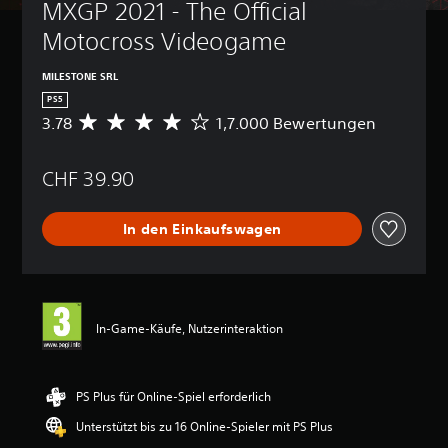
MXGP 2021 - The Official 
Motocross Videogame
MILESTONE SRL
PS5
3.78
1,7.000 Bewertungen
D
u
r
CHF 39.90
c
h
s
In den Einkaufswagen
c
h
n
i
t
t
In-Game-Käufe, Nutzerinteraktion
l
i
c
h
PS Plus für Online-Spiel erforderlich
e
Unterstützt bis zu 16 Online-Spieler mit PS Plus
B
e