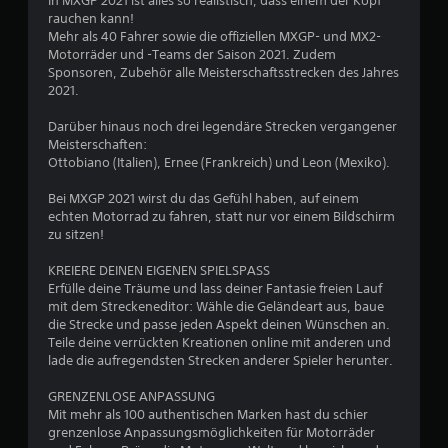
In MXGP 2021 ist alles so realistisch, dass einem der Kopf
u
rauchen kann!
Mehr als 40 Fahrer sowie die offiziellen MXGP- und MX2-
Motorräder und -Teams der Saison 2021. Zudem
n
Sponsoren, Zubehör alle Meisterschaftsstrecken des Jahres
2021.
g
Darüber hinaus noch drei legendäre Strecken vergangener
:
Meisterschaften:
Ottobiano (Italien), Ernee (Frankreich) und Leon (Mexiko).
3
Bei MXGP 2021 wirst du das Gefühl haben, auf einem
.
echten Motorrad zu fahren, statt nur vor einem Bildschirm
zu sitzen!
7
KREIERE DEINEN EIGENEN SPIELSPASS
8
Erfülle deine Träume und lass deiner Fantasie freien Lauf
mit dem Streckeneditor: Wähle die Geländeart aus, baue
v
die Strecke und passe jeden Aspekt deinen Wünschen an.
Teile deine verrückten Kreationen online mit anderen und
o
lade die aufregendsten Strecken anderer Spieler herunter.
n
GRENZENLOSE ANPASSUNG
Mit mehr als 100 authentischen Marken hast du schier
5
grenzenlose Anpassungsmöglichkeiten für Motorräder