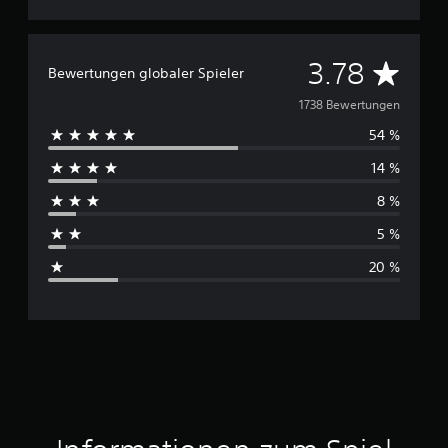
D
3.78
Bewertungen globaler Spieler
u
1738 Bewertungen
54 %
r
14 %
c
8 %
h
5 %
s
20 %
c
h
n
i
t