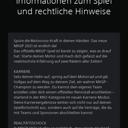
Informationen zum Spiel
t
und rechtliche Hinweise
l
i
c
Spüre die Motocross-Kraft in deinen Händen: Das neue
MXGP 2021 ist endlich da!
h
Das offizielle MXGP-Spiel ist bereit zu zeigen, was es drauf
hat: Starte deinen Motor und mach dich gefasst auf die
e
realistischste Erfahrung auf zwei Rädern aller Zeiten!
B
KARRIERE
Setz deinen Helm auf, spring auf dein Motorrad und gib
e
Vollgas auf dem Weg zu deinem Ziel, ein wahrer MXGP-
Champion zu werden. Du kannst dein eigenes Team
w
erstellen oder dich einem offiziellen Rennstall anschließen –
startend in der MX2-Kategorie im neuen Karriere-Modus.
e
Deine Karriereergebnisse wirken sich nicht nur auf deinen
Spielfortschritt aus, sondern auch auf die Verträge, die du
r
mit Teams und Sponsoren abschließen kannst.
t
REALITÄTSSCHOCK