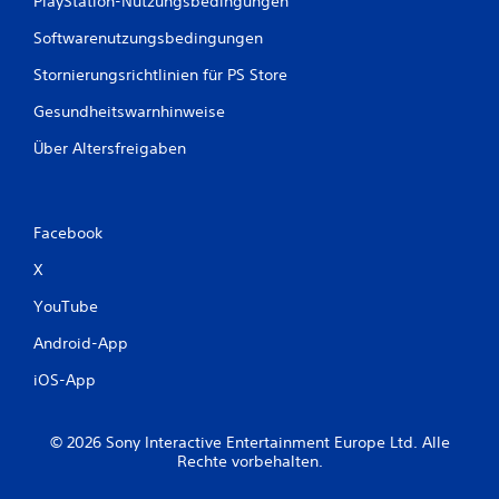
PlayStation-Nutzungsbedingungen
s
S
Softwarenutzungsbedingungen
p
i
Stornierungsrichtlinien für PS Store
e
l
Gesundheitswarnhinweise
s
p
Über Altersfreigaben
i
e
l
e
Facebook
n
u
X
n
d
YouTube
i
Android-App
n
M
iOS-App
e
n
ü
© 2026 Sony Interactive Entertainment Europe Ltd. Alle
s
Rechte vorbehalten.
n
a