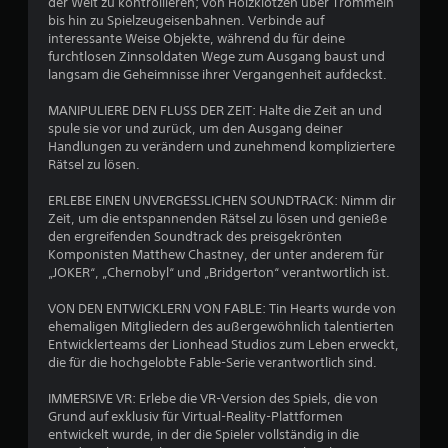
der Welt zu kontrollieren; von Holzklötzen über Trommeln
n
r
bis hin zu Spielzeugeisenbahnen. Verbinde auf
d
interessante Weise Objekte, während du für deine
e
t
furchtlosen Zinnsoldaten Wege zum Ausgang baust und
r
langsam die Geheimnisse ihrer Vergangenheit aufdeckst.
o
u
d
MANIPULIERE DEN FLUSS DER ZEIT: Halte die Zeit an und
e
n
spule sie vor und zurück, um den Ausgang deiner
r
Handlungen zu verändern und zunehmend kompliziertere
i
g
Rätsel zu lösen.
n
n
e
ERLEBE EINEN UNVERGESSLICHEN SOUNDTRACK: Nimm dir
e
Zeit, um die entspannenden Rätsel zu lösen und genieße
r
n
den ergreifenden Soundtrack des preisgekrönten
h
Komponisten Matthew Chastney, der unter anderem für
a
„JOKER“, „Chernobyl“ und „Bridgerton“ verantwortlich ist.
l
b
VON DEN ENTWICKLERN VON FABLE: Tin Hearts wurde von
e
ehemaligen Mitgliedern des außergewöhnlich talentierten
i
Entwicklerteams der Lionhead Studios zum Leben erweckt,
n
die für die hochgelobte Fable-Serie verantwortlich sind.
e
r
IMMERSIVE VR: Erlebe die VR-Version des Spiels, die von
z
Grund auf exklusiv für Virtual-Reality-Plattformen
e
entwickelt wurde, in der die Spieler vollständig in die
i