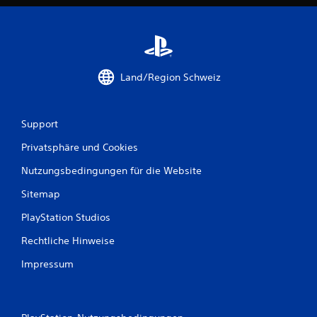
e
h
r
e
r
e
Land/Region Schweiz
r
T
a
Support
s
t
Privatsphäre und Cookies
e
Nutzungsbedingungen für die Website
n
D
Sitemap
u
PlayStation Studios
k
a
Rechtliche Hinweise
n
n
Impressum
s
t
d
a