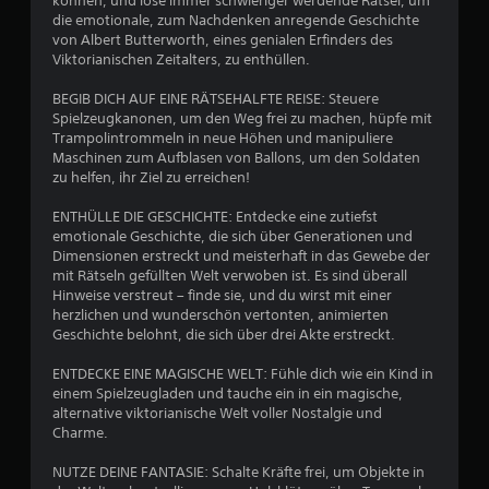
können, und löse immer schwieriger werdende Rätsel, um
o
n
die emotionale, zum Nachdenken anregende Geschichte
h
von Albert Butterworth, eines genialen Erfinders des
n
a
Viktorianischen Zeitalters, zu enthüllen.
e
T
u
BEGIB DICH AUF EINE RÄTSEHALFTE REISE: Steuere
a
Spielzeugkanonen, um den Weg frei zu machen, hüpfe mit
s
s
Trampolintrommeln in neue Höhen und manipuliere
t
Maschinen zum Aufblasen von Ballons, um den Soldaten
e
zu helfen, ihr Ziel zu erreichen!
8
n
s
ENTHÜLLE DIE GESCHICHTE: Entdecke eine zutiefst
0
c
emotionale Geschichte, die sich über Generationen und
h
Dimensionen erstreckt und meisterhaft in das Gewebe der
8
n
mit Rätseln gefüllten Welt verwoben ist. Es sind überall
e
Hinweise verstreut – finde sie, und du wirst mit einer
l
herzlichen und wunderschön vertonten, animierten
l
Geschichte belohnt, die sich über drei Akte erstreckt.
B
n
a
ENTDECKE EINE MAGISCHE WELT: Fühle dich wie ein Kind in
e
c
einem Spielzeugladen und tauche ein in ein magische,
h
alternative viktorianische Welt voller Nostalgie und
w
e
Charme.
i
e
n
NUTZE DEINE FANTASIE: Schalte Kräfte frei, um Objekte in
a