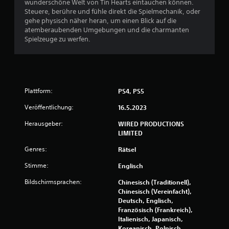
wunderschöne Welt von Tin Hearts eintauchen können.
t
Steuere, berühre und fühle direkt die Spielmechanik, oder
l
gehe physisch näher heran, um einen Blick auf die
i
atemberaubenden Umgebungen und die charmanten
c
Spielzeuge zu werfen.
h
e
n
B
e
s
Plattform:
PS4, PS5
c
Veröffentlichung:
h
16.5.2023
r
Herausgeber:
WIRED PRODUCTIONS
ä
LIMITED
n
k
Genres:
Rätsel
u
n
Stimme:
Englisch
g
d
Bildschirmsprachen:
Chinesisch (Traditionell),
r
Chinesisch (Vereinfacht),
ü
Deutsch, Englisch,
c
Französisch (Frankreich),
k
Italienisch, Japanisch,
e
Koreanisch, Polnisch,