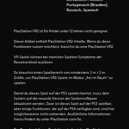
n
Portugiesisch (Brasilien),
z
Russisch, Spanisch
u
m
ü
s
PlayStation VR2 ist für Kinder unter 12 Jahren nicht geeignet.
s
e
Dieser Artikel enthält PlayStation VR2-Inhalte. Wenn du diese 
n
Funktionen nutzen möchtest, brauchst du eine PlayStation VR2.
.
VR-Spiele können bei manchen Spielern Symptome der 
Reisekrankheit auslösen.
S
p
Du brauchst einen Spielbereich von mindestens 2 m × 2 m 
i
Größe, um PlayStation VR2-Spiele im Modus „frei im Raum“ zu 
e
spielen.
l
b
Damit du dieses Spiel auf der PS5 spielen kannst, muss dein 
System auf die neueste Version der Systemsoftware 
a
aktualisiert werden. Zwar ist dieses Spiel auf der PS5 spielbar, 
r
aber einige Funktionen, die auf der PS4 verfügbar sind, sind hier 
o
möglicherweise nicht vorhanden. Ausführliche Informationen 
h
hierzu findest du unter PlayStation.com/bc.
n
e