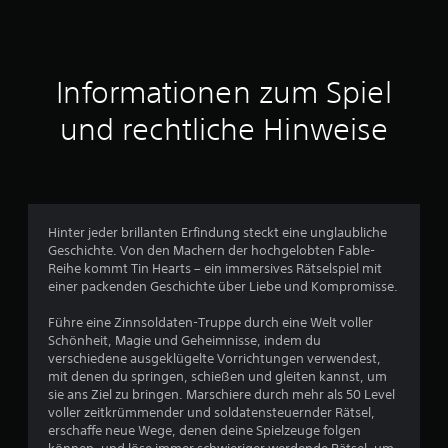
e
3
l
e
v
n
u
Informationen zum Spiel
o
n
d
und rechtliche Hinweise
n
i
n
5
M
e
n
ü
Hinter jeder brillanten Erfindung steckt eine unglaubliche
s
S
Geschichte. Von den Machern der hochgelobten Fable-
n
Reihe kommt Tin Hearts – ein immersives Rätselspiel mit
a
t
einer packenden Geschichte über Liebe und Kompromisse.
v
i
e
Führe eine Zinnsoldaten-Truppe durch eine Welt voller
g
Schönheit, Magie und Geheimnisse, indem du
i
r
verschiedene ausgeklügelte Vorrichtungen verwendest,
e
mit denen du springen, schießen und gleiten kannst, um
r
n
sie ans Ziel zu bringen. Marschiere durch mehr als 50 Level
e
voller zeitkrümmender und soldatensteuernder Rätsel,
n
e
erschaffe neue Wege, denen deine Spielzeuge folgen
,