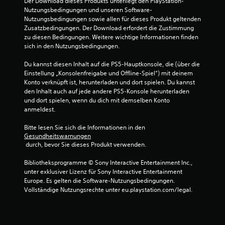
Der Download dieses Produkts unterliegt den PlayStation-
g
Nutzungsbedingungen und unseren Software-
l
Nutzungsbedingungen sowie allen für dieses Produkt geltenden 
e
Zusatzbedingungen. Der Download erfordert die Zustimmung 
zu diesen Bedingungen. Weitere wichtige Informationen finden 
i
sich in den Nutzungsbedingungen.
c
h
Du kannst diesen Inhalt auf die PS5-Hauptkonsole, die (über die 
z
Einstellung „Konsolenfreigabe und Offline-Spiel“) mit deinem 
e
Konto verknüpft ist, herunterladen und dort spielen. Du kannst 
i
den Inhalt auch auf jede andere PS5-Konsole herunterladen 
t
und dort spielen, wenn du dich mit demselben Konto 
i
anmeldest.
g
Bitte lesen Sie sich die Informationen in den 
e
Gesundheitswarnungen
s
 durch, bevor Sie dieses Produkt verwenden.
D
r
Bibliotheksprogramme © Sony Interactive Entertainment Inc., 
ü
unter exklusiver Lizenz für Sony Interactive Entertainment 
c
Europe. Es gelten die Software-Nutzungsbedingungen. 
k
Vollständige Nutzungsrechte unter eu.playstation.com/legal.
e
n
m