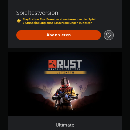
Spieltestversion
PlayStation Plus Premium abonnieren, um das Spiel
2 Stunde(n) lang ohne Einschränkungen zu testen
Abonnieren
U
l
t
i
m
a
t
e
Ultimate