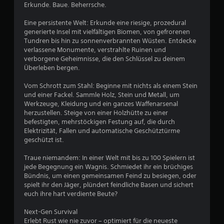
w
Erkunde. Baue. Beherrsche.
e
Eine persistente Welt: Erkunde eine riesige, prozedural
generierte Insel mit vielfältigen Biomen, von gefrorenen
r
Tundren bis hin zu sonnenverbrannten Wüsten. Entdecke
verlassene Monumente, verstrahlte Ruinen und
t
verborgene Geheimnisse, die den Schlüssel zu deinem
Überleben bergen.
u
Vom Schrott zum Stahl: Beginne mit nichts als einem Stein
und einer Fackel. Sammle Holz, Stein und Metall, um
n
Werkzeuge, Kleidung und ein ganzes Waffenarsenal
herzustellen. Steige von einer Holzhütte zu einer
g
befestigten, mehrstöckigen Festung auf, die durch
Elektrizität, Fallen und automatische Geschütztürme
:
geschützt ist.
3
Traue niemandem: In einer Welt mit bis zu 100 Spielern ist
jede Begegnung ein Wagnis. Schmiedet ihr ein brüchiges
.
Bündnis, um einen gemeinsamen Feind zu besiegen, oder
spielt ihr den Jäger, plündert feindliche Basen und sichert
8
euch ihre hart verdiente Beute?
2
Next-Gen Survival
Erlebt Rust wie nie zuvor – optimiert für die neueste