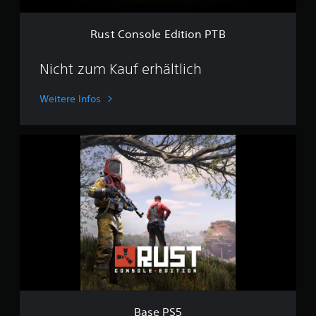
E
d
i
Rust Console Edition PTB
t
i
o
Nicht zum Kauf erhältlich
n
P
Weitere Infos
T
B
B
a
s
e
P
S
5
Base PS5