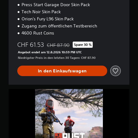
Press Start Garage Door Skin Pack
Tech Noir Skin Pack
Orion's Fury L96 Skin Pack
Zugang zum öffentlichen Testbereich
4600 Rust Coins
CHF 61.53
CHF 87.90
Spare 30 %
Preisnachlass gegenüber dem Originalpreis 
Angebot endet am 12.8.2026 10:59 PM UTC
Niedrigster Preis in den letzten 30 Tagen: CHF 87.90
In den Einkaufswagen
D
e
l
u
x
e