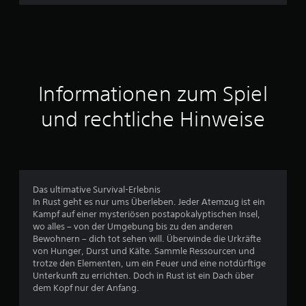
h
n
i
t
Informationen zum Spiel
t
und rechtliche Hinweise
l
i
c
Das ultimative Survival-Erlebnis
In Rust geht es nur ums Überleben. Jeder Atemzug ist ein
h
Kampf auf einer mysteriösen postapokalyptischen Insel,
wo alles – von der Umgebung bis zu den anderen
e
Bewohnern – dich tot sehen will. Überwinde die Urkräfte
von Hunger, Durst und Kälte. Sammle Ressourcen und
B
trotze den Elementen, um ein Feuer und eine notdürftige
Unterkunft zu errichten. Doch in Rust ist ein Dach über
e
dem Kopf nur der Anfang.