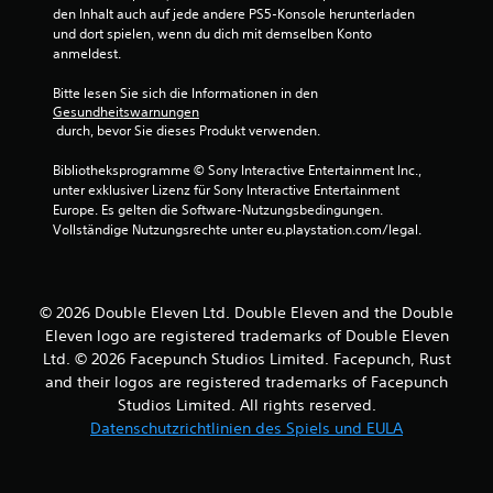
e
den Inhalt auch auf jede andere PS5-Konsole herunterladen 
r
und dort spielen, wenn du dich mit demselben Konto 
anmeldest.
t
Bitte lesen Sie sich die Informationen in den 
Gesundheitswarnungen
u
 durch, bevor Sie dieses Produkt verwenden.
n
Bibliotheksprogramme © Sony Interactive Entertainment Inc., 
unter exklusiver Lizenz für Sony Interactive Entertainment 
g
Europe. Es gelten die Software-Nutzungsbedingungen. 
Vollständige Nutzungsrechte unter eu.playstation.com/legal.
e
n
© 2026 Double Eleven Ltd. Double Eleven and the Double
Eleven logo are registered trademarks of Double Eleven
Ltd. © 2026 Facepunch Studios Limited. Facepunch, Rust
and their logos are registered trademarks of Facepunch
Studios Limited. All rights reserved.
Datenschutzrichtlinien des Spiels und EULA