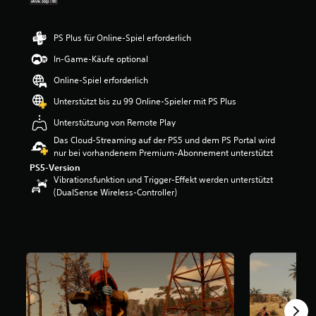
e
r
t
PS Plus für Online-Spiel erforderlich
u
In-Game-Käufe optional
n
g
Online-Spiel erforderlich
:
3
Unterstützt bis zu 99 Online-Spieler mit PS Plus
.
Unterstützung von Remote Play
8
2
Das Cloud-Streaming auf der PS5 und dem PS Portal wird
v
nur bei vorhandenem Premium-Abonnement unterstützt
o
PS5-Version
n
Vibrationsfunktion und Trigger-Effekt werden unterstützt
5
(DualSense Wireless-Controller)
S
t
e
r
n
e
n
a
u