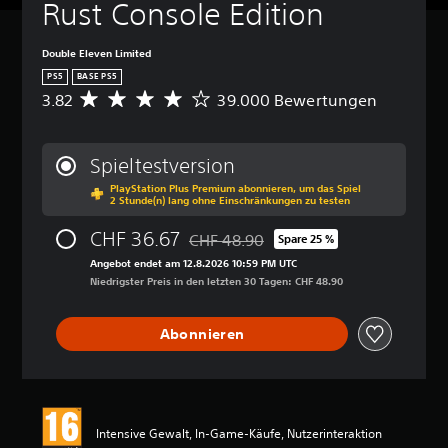
Rust Console Edition
Double Eleven Limited
PS5
BASE PS5
3.82
39.000 Bewertungen
D
u
r
c
Spieltestversion
h
PlayStation Plus Premium abonnieren, um das Spiel
s
2 Stunde(n) lang ohne Einschränkungen zu testen
c
h
CHF 36.67
CHF 48.90
Spare 25 %
n
Preisnachlass gegenüber dem Original
i
Angebot endet am 12.8.2026 10:59 PM UTC
t
Niedrigster Preis in den letzten 30 Tagen: CHF 48.90
t
l
Abonnieren
i
c
h
e
B
e
Intensive Gewalt, In-Game-Käufe, Nutzerinteraktion
w