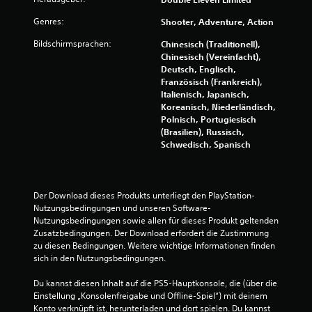
a
Genres:
Shooter, Adventure, Action
u
Bildschirmsprachen:
Chinesisch (Traditionell),
s
Chinesisch (Vereinfacht),
Deutsch, Englisch,
3
Französisch (Frankreich),
Italienisch, Japanisch,
9
Koreanisch, Niederländisch,
Polnisch, Portugiesisch
0
(Brasilien), Russisch,
Schwedisch, Spanisch
5
7
Der Download dieses Produkts unterliegt den PlayStation-
Nutzungsbedingungen und unseren Software-
Nutzungsbedingungen sowie allen für dieses Produkt geltenden 
B
Zusatzbedingungen. Der Download erfordert die Zustimmung 
zu diesen Bedingungen. Weitere wichtige Informationen finden 
e
sich in den Nutzungsbedingungen.
w
Du kannst diesen Inhalt auf die PS5-Hauptkonsole, die (über die 
Einstellung „Konsolenfreigabe und Offline-Spiel“) mit deinem 
Konto verknüpft ist, herunterladen und dort spielen. Du kannst 