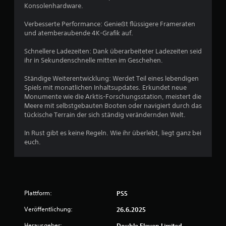
v
Konsolenhardware.
o
Verbesserte Performance: Genießt flüssigere Frameraten
und atemberaubende 4K-Grafik auf.
n
Schnellere Ladezeiten: Dank überarbeiteter Ladezeiten seid
5
ihr in Sekundenschnelle mitten im Geschehen.
Ständige Weiterentwicklung: Werdet Teil eines lebendigen
Spiels mit monatlichen Inhaltsupdates. Erkundet neue
S
Monumente wie die Arktis-Forschungsstation, meistert die
Meere mit selbstgebauten Booten oder navigiert durch das
t
tückische Terrain der sich ständig verändernden Welt.
e
In Rust gibt es keine Regeln. Wie ihr überlebt, liegt ganz bei
euch.
r
n
e
Plattform:
PS5
n
Veröffentlichung:
26.6.2025
Herausgeber:
Double Eleven Limited