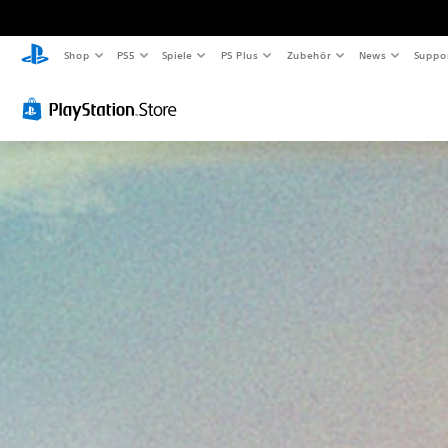
Shop
PS5
Spiele
PS Plus
Zubehör
News
Suppo