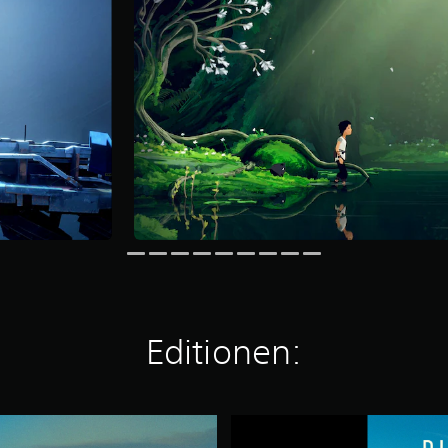
Editionen:
P
l