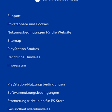
B
Support
Privatsphäre und Cookies
e
Nutzungsbedingungen für die Website
w
Sitemap
e
PlayStation Studios
r
Rechtliche Hinweise
t
Impressum
u
n
PlayStation-Nutzungsbedingungen
g
Softwarenutzungsbedingungen
e
Stornierungsrichtlinien für PS Store
n
Gesundheitswarnhinweise