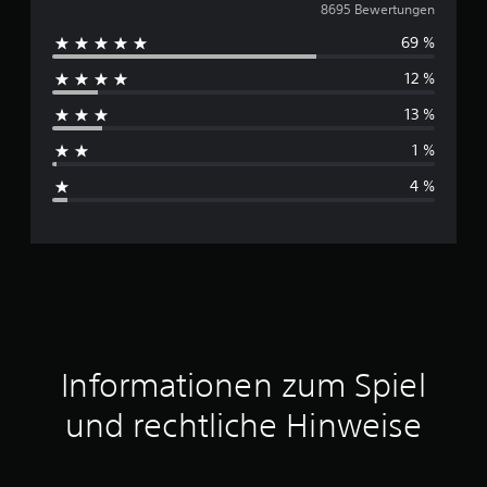
u
8695 Bewertungen
69 %
r
12 %
c
13 %
h
1 %
s
4 %
c
h
n
i
t
Informationen zum Spiel
t
und rechtliche Hinweise
l