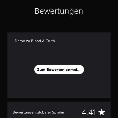
Bewertungen
Demo zu Blood & Truth
Zum Bewerten anmelden
D
4.41
Bewertungen globaler Spieler