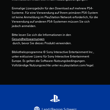
t
e
Einmalige Lizenzgebühr für den Download auf mehrere PS4-
Systeme. Für eine Verwendung auf Ihrem primären PS4-System 
r
ist keine Anmeldung im PlayStation Network erforderlich, für die 
Verwendung auf anderen PS4-Systemen müssen Sie sich 
n
jedoch anmelden.
e
Bitte lesen Sie sich die Informationen in den 
Gesundheitswarnungen
 durch, bevor Sie dieses Produkt verwenden.
n
Bibliotheksprogramme © Sony Interactive Entertainment Inc., 
a
unter exklusiver Lizenz für Sony Interactive Entertainment 
Europe. Es gelten die Software-Nutzungsbedingungen. 
u
Vollständige Nutzungsrechte unter eu.playstation.com/legal.
s
8
6
9
5
Land/Region Schweiz