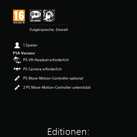
t
t
l
i
c
Vulgärsprache, Gewalt
h
e
B
1 Spieler
e
w
PS4-Version
e
PS VR-Headset erforderlich
r
PS Camera erforderlich
t
u
PS Move-Motion-Controller optional
n
g
2 PS Move-Motion-Controller unterstützt
:
4
.
4
1
v
o
Editionen:
n
5