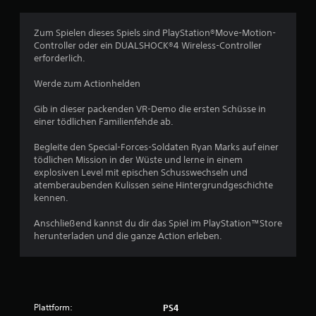
i
c
Zum Spielen dieses Spiels sind PlayStation®Move-Motion-
Controller oder ein DUALSHOCK®4 Wireless-Controller
h
erforderlich.
e
Werde zum Actionhelden
B
Gib in dieser packenden VR-Demo die ersten Schüsse in
einer tödlichen Familienfehde ab.
e
Begleite den Special-Forces-Soldaten Ryan Marks auf einer
w
tödlichen Mission in der Wüste und lerne in einem
explosiven Level mit epischen Schusswechseln und
e
atemberaubenden Kulissen seine Hintergrundgeschichte
kennen.
r
Anschließend kannst du dir das Spiel im PlayStation™Store
t
herunterladen und die ganze Action erleben.
u
n
Plattform:
PS4