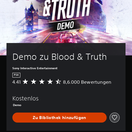
Demo zu Blood & Truth
Sony Interactive Entertainment
PS4
4.41
8,6.000 Bewertungen
D
u
r
Kostenlos
c
h
Demo
s
c
Zu Bibliothek hinzufügen
h
n
i