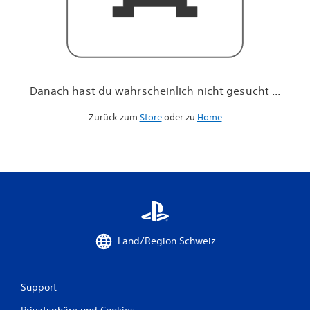
h
n
i
c
h
t
g
Danach hast du wahrscheinlich nicht gesucht ...
e
s
Zurück zum
Store
oder zu
Home
u
c
h
t
.
.
.
Land/Region Schweiz
Support
Privatsphäre und Cookies