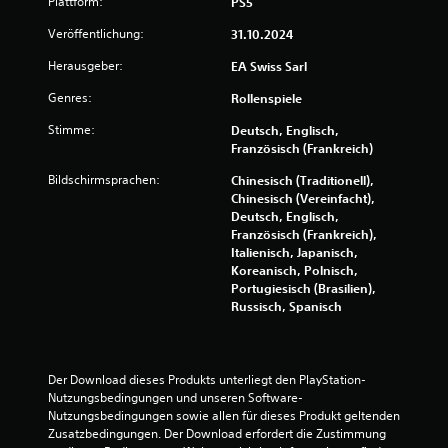
Plattform:
PS5
r
n
n
e
w
.
f
Veröffentlichung:
31.10.2024
n
o
(
e
Herausgeber:
EA Swiss Sarl
r
n
S
m
u
p
r
Genres:
Rollenspiele
a
r
i
t
b
Stimme:
Deutsch, Englisch,
t
e
i
e
Französisch (Frankreich)
l
o
i
u
n
b
Bildschirmsprachen:
Chinesisch (Traditionell),
m
e
a
Chinesisch (Vereinfacht),
O
n
n
r
Deutsch, Englisch,
f
w
Französisch (Frankreich),
o
f
g
e
Italienisch, Japanisch,
l
h
r
Koreanisch, Polnisch,
i
n
e
d
Portugiesisch (Brasilien),
n
e
e
Russisch, Spanisch
e
s
n
n
-
c
z
S
u
h
p
s
n
Der Download dieses Produkts unterliegt den PlayStation-
i
ä
e
Nutzungsbedingungen und unseren Software-
e
t
Nutzungsbedingungen sowie allen für dieses Produkt geltenden 
l
l
z
Zusatzbedingungen. Der Download erfordert die Zustimmung 
e
l
l