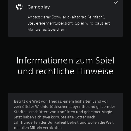
1
)
u
o
n
k
Gameplay
E
d
9
n
o
s
e
s
Anpassbarer Schwierigkeitsgrad (einfach),
m
g
r
v
t
m
Steuerelementübersicht, Spiel wird pausiert,
i
z
d
e
b
Manuelles Speichern
u
o
a
n
t
s
s
s
e
e
n
S
c
i
h
p
h
n
e
5
i
e
i
n
e
Informationen zum Spiel
i
g
.
l
n
e
j
und rechtliche Hinweise
e
O
e
S
n
A
p
d
.
l
t
e
t
i
t
r
o
e
z
e
n
r
e
Betritt die Welt von Thedas, einem lebhaften Land voll
e
n
i
r
zerklüfteter Wildnis, tückischer Labyrinthe und glitzernder
n
a
t
Städte – erschüttert von Konflikten und geheimer Magie.
f
b
t
Jetzt haben sich zwei korrupte alte Götter nach
n
ü
e
i
Jahrhunderten der Dunkelheit befreit und wollen die Welt
r
i
v
mit allen Mitteln vernichten.
e
d