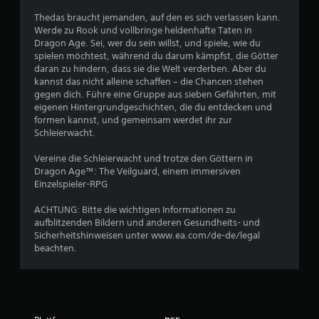
m
e
i
S
Thedas braucht jemanden, auf den es sich verlassen kann.
n
e
n
p
Werde zu Rook und vollbringe heldenhafte Taten in
U
z
i
Dragon Age. Sei, wer du sein willst, und spiele, wie du
m
a
u
e
spielen möchtest, während du darum kämpfst, die Götter
k
m
l
daran zu hindern, dass sie die Welt verderben. Aber du
e
u
A
e
kannst das nicht alleine schaffen – die Chancen stehen
h
n
u
gegen dich. Führe eine Gruppe aus sieben Gefährten, mit
r
s
o
d
eigenen Hintergrundgeschichten, die du entdecken und
d
d
i
formen kannst, und gemeinsam werdet ihr zur
e
5
e
Schleierwacht.
o
r
r
S
e
1
Z
Vereine die Schleierwacht und trotze den Göttern in
t
i
u
Dragon Age™: The Veilguard, einem immersiven
i
n
7
s
Einzelspieler-RPG
c
s
e
k
3
a
h
ACHTUNG: Bitte die wichtigen Informationen zu
b
e
t
aufblitzenden Bildern und anderen Gesundheits- und
e
3
n
z
Sicherheitshinweisen unter www.ea.com/de-de/legal
w
p
beachten.
e
A
a
g
u
u
u
d
B
s
n
i
i
g
o
e
e
e
i