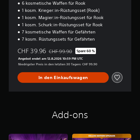
u
g
a
i
6 kosmetische Waffen für Rook
l
s
r
c
e
1 kosm. Krieger:in-Rüstungsset (Rook)
w
e
h
n
1 kosm. Magier:in-Rüstungsset für Rook
ä
S
,
t
h
1 kosm. Schurk:in-Rüstungsset für Rook
d
t
k
l
7 kosmetische Waffen für Gefährten
a
i
o
s
s
7 kosm. Rüstungssets für Gefährten
c
m
t
s
k
.
f
a
CHF 39.96
CHF 99.90
Spare 60 %
e
o
Preisnachlass gegenüber dem Originalpreis
u
m
Angebot endet am 12.8.2026 10:59 PM UTC
r
s
S
Niedrigster Preis in den letzten 30 Tagen: CHF 99.90
p
t
j
t
f
(
e
e
In den Einkaufswagen
i
d
e
u
e
n
i
e
m
d
n
r
L
l
f
e
a
i
a
l
u
c
c
e
t
Add-ons
h
h
s
m
k
)
p
e
e
r
D
n
i
e
u
t
c