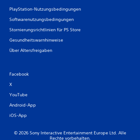
t
u
n
.
n
PlayStation-Nutzungsbedingungen
ü
k
s
t
Softwarenutzungsbedingungen
n
e
a
Stornierungsrichtlinien für PS Store
e
v
r
i
Gesundheitswarnhinweise
s
g
t
Über Altersfreigaben
i
e
e
l
r
l
e
e
n
Facebook
n
,
,
o
X
u
h
m
YouTube
n
d
e
a
Android-App
T
s
a
S
iOS-App
s
p
t
i
e
e
© 2026 Sony Interactive Entertainment Europe Ltd. Alle
n
l
Rechte vorbehalten.