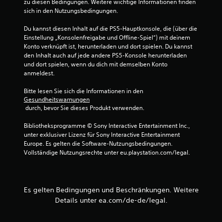
zu diesen Bedingungen. Weitere wichtige Informationen finden 
n
e
i
sich in den Nutzungsbedingungen.
)
T
c
.
a
h
Du kannst diesen Inhalt auf die PS5-Hauptkonsole, die (über die 
s
o
Einstellung „Konsolenfreigabe und Offline-Spiel“) mit deinem 
p
t
M
Konto verknüpft ist, herunterladen und dort spielen. Du kannst 
t
e
a
den Inhalt auch auf jede andere PS5-Konsole herunterladen 
i
n
n
und dort spielen, wenn du dich mit demselben Konto 
s
anmeldest.
b
u
c
e
e
h
Bitte lesen Sie sich die Informationen in den 
d
l
o
Gesundheitswarnungen
i
l
d
 durch, bevor Sie dieses Produkt verwenden.
e
e
e
n
s
r
Bibliotheksprogramme © Sony Interactive Entertainment Inc., 
d
u
S
unter exklusiver Lizenz für Sony Interactive Entertainment 
u
n
p
Europe. Es gelten die Software-Nutzungsbedingungen. 
r
Vollständige Nutzungsrechte unter eu.playstation.com/legal.
g
e
c
e
i
h
n
c
C
h
D
o
Es gelten Bedingungen und Beschränkungen. Weitere
e
u
n
Details unter ea.com/de-de/legal.
r
k
t
a
n
r
n
o