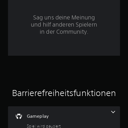
S
Sag uns deine Meinung
t
und hilf anderen Spielern
e
in der Community.
r
n
e
n
a
Barrierefreiheitsfunktionen
u
s
3
Gameplay
3
Spiel wird pausiert