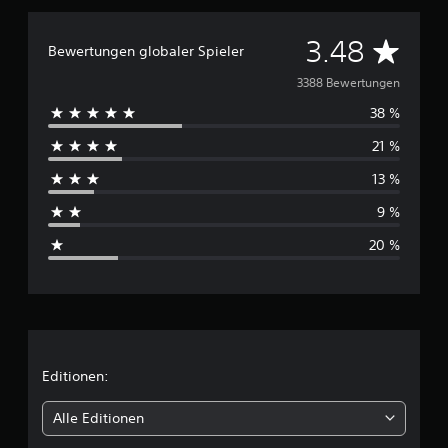
D
3.48
Bewertungen globaler Spieler
u
3388 Bewertungen
38 %
r
21 %
c
13 %
h
9 %
s
20 %
c
h
n
i
Editionen:
t
Alle Editionen