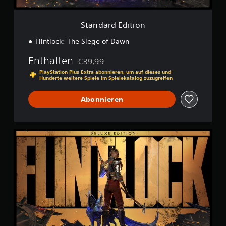
t
n
i
)
o
Standard Edition
.
n
Flintlock: The Siege of Dawn
Enthalten
€39,99
Preisnachlass gegenüber dem Originalpreis
PlayStation Plus Extra abonnieren, um auf dieses und
Hunderte weitere Spiele im Spielekatalog zuzugreifen
Abonnieren
D
e
l
u
x
e
E
d
i
t
i