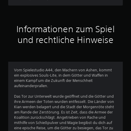
8
8
Informationen zum Spiel
und rechtliche Hinweise
B
e
w
Vom Spielestudio A44, den Machern von Ashen, kommt
e
ein explosives Souls-Lite, in dem Götter und Waffen in
einem Kampf um die Zukunft der Menschheit
r
aufeinanderprallen.
t
Das Tor zur Unterwelt wurde geöffnet und die Götter und
ihre Armeen der Toten wurden entfesselt. Die Länder von
u
Kian werden belagert und die Stadt der Morgenröte steht
am Rande der Zerstörung. Es ist Zeit, dass die Armee der
n
Koalition zurückschlägt. Angetrieben von Rache und
mithilfe von Schießpulver und Magie begibst du dich auf
g
eine epische Reise, um die Götter zu besiegen, das Tor zu