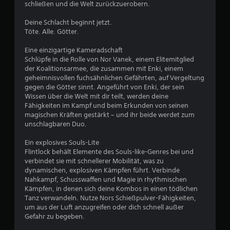
schließen und die Welt zurückzuerobern.
e
Deine Schlacht beginnt jetzt.
n
Töte. Alle. Götter.
Eine einzigartige Kameradschaft
Schlüpfe in die Rolle von Nor Vanek, einem Elitemitglied
der Koalitionsarmee, die zusammen mit Enki, einem
geheimnisvollen fuchsähnlichen Gefährten, auf Vergeltung
gegen die Götter sinnt. Angeführt von Enki, der sein
Wissen über die Welt mit dir teilt, werden deine
Fähigkeiten im Kampf und beim Erkunden von seinen
magischen Kräften gestärkt – und ihr beide werdet zum
unschlagbaren Duo.
Ein explosives Souls-Lite
Flintlock behält Elemente des Souls-like-Genres bei und
verbindet sie mit schnellerer Mobilität, was zu
dynamischen, explosiven Kämpfen führt. Verbinde
Nahkampf, Schusswaffen und Magie in rhythmischen
Kämpfen, in denen sich deine Kombos in einen tödlichen
Tanz verwandeln. Nutze Nors Schießpulver-Fähigkeiten,
um aus der Luft anzugreifen oder dich schnell außer
Gefahr zu begeben.