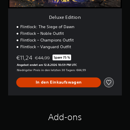
o
n
Deluxe Edition
Flintlock: The Siege of Dawn
Flintlock – Noble Outfit
Flintlock – Champions Outfit
Flintlock – Vanguard Outfit
€11,24
€44,99
Spare 75 %
Preisnachlass gegenüber dem Originalpreis von 
Angebot endet am 12.8.2026 10:59 PM UTC
Niedrigster Preis in den letzten 30 Tagen: €44,99
In den Einkaufswagen
Add-ons