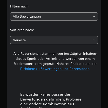
t
Filtern nach:
l
Alle Bewertungen
i
c
Sortieren nach:
h
Neueste
e
Alle Rezensionen stammen von bestätigten Inhabern
B
dieses Spiels oder Artikels und werden von einem
e
Moderationsteam geprüft. Näheres findest du in der
Richtlinie zu Bewertungen und Rezensionen
.
w
e
r
Es wurden keine passenden
t
Bewertungen gefunden. Probiere
eine andere Kombination aus