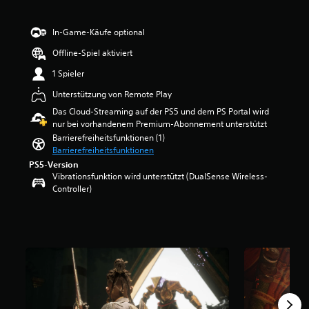
m
e
S
w
p
In-Game-Käufe optional
e
i
r
Offline-Spiel aktiviert
e
t
l
u
1 Spieler
e
n
n
Unterstützung von Remote Play
g
o
:
Das Cloud-Streaming auf der PS5 und dem PS Portal wird
d
3
nur bei vorhandenem Premium-Abonnement unterstützt
e
.
Barrierefreiheitsfunktionen (1)
r
4
Barrierefreiheitsfunktionen
Z
8
PS5-Version
u
v
Vibrationsfunktion wird unterstützt (DualSense Wireless-
s
o
Controller)
e
n
h
5
e
n
S
p
t
a
e
u
r
s
n
i
e
e
n