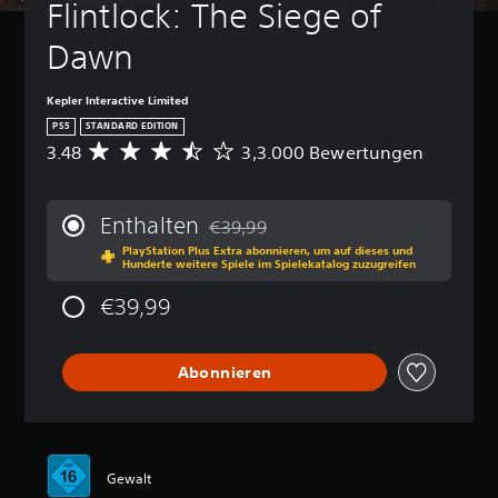
Flintlock: The Siege of 
a
n
Dawn
n
s
t
Kepler Interactive Limited
d
a
PS5
STANDARD EDITION
s
3.48
3,3.000 Bewertungen
D
S
u
p
r
i
c
Enthalten
€39,99
e
h
Preisnachlass gegenüber dem Originalp
l
PlayStation Plus Extra abonnieren, um auf dieses und
s
Hunderte weitere Spiele im Spielekatalog zuzugreifen
j
c
e
h
€39,99
d
n
e
i
r
t
z
Abonnieren
t
e
l
i
i
t
c
b
h
e
e
Gewalt
i
B