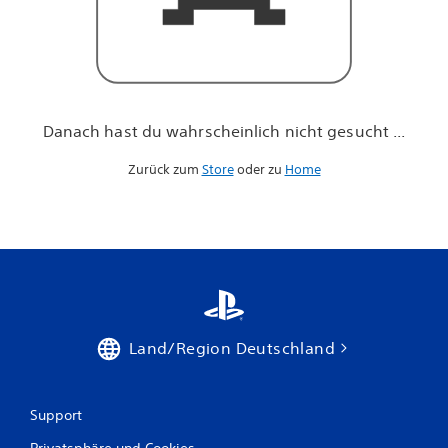
h
n
i
c
h
t
g
Danach hast du wahrscheinlich nicht gesucht ...
e
s
Zurück zum
Store
oder zu
Home
u
c
h
t
.
.
.
Land/Region Deutschland
Support
Privatsphäre und Cookies