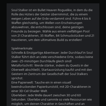
Soul Stalker ist ein Bullet Heaven Roguelike, in dem du die
B
Rolle des Hüters der Geister übernimmst, die zu einem
ewigen Leben auf der Erde verdammt sind. Führe 4 bis 6
e
Waffen gleichzeitig, um Wellen von Erscheinungen
abzuwehren, die entschlossen sind, deine geistigen
w
Freunde zu besiegen. Wähle aus einem vielfältigen Pool
von 21 Charakteren, 35 Waffen, 84 Schmuckstücken und 21
e
Haustieren, um dein ultimatives Build zu erstellen!
r
Spielmerkmale:
Schnelle & Einzigartige Abenteuer: Jeder Durchlauf in Soul
t
Stalker führt dich an viele verschiedene Orte, sodass keine
zwei ~25-minütigen Durchläufe gleich sind!
u
Metafortschritt: Werde stärker, indem du Quests in der
Oberwelt abschließt, Startausrüstung kaufst und mit den
n
Geistern im Zentrum der Gesellschaft der Soul Stalkers
sprichst.
g
Eine Papierwelt: Tauche ein in einen visuell
beeindruckenden Papierkunststil, mit 2D-Charakteren in
e
einer 3D-Cel-Shader-Welt.
Überleben: Jede Welle dauert zwischen 30 und 60
n
Sekunden. Überlebe und sammle so viele Ressourcen wie
möglich, um deinen Charakter in Geschäften und an