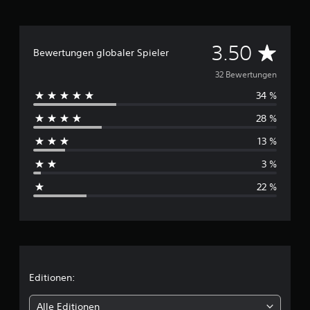
D
3.50
Bewertungen globaler Spieler
u
32 Bewertungen
34 %
r
28 %
c
13 %
h
3 %
s
22 %
c
h
n
i
Editionen:
t
Alle Editionen