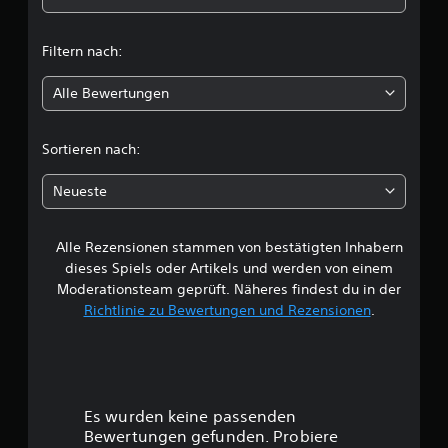
t
Filtern nach:
l
Alle Bewertungen
i
c
Sortieren nach:
h
Neueste
e
Alle Rezensionen stammen von bestätigten Inhabern
B
dieses Spiels oder Artikels und werden von einem
e
Moderationsteam geprüft. Näheres findest du in der
Richtlinie zu Bewertungen und Rezensionen
.
w
e
r
Es wurden keine passenden
t
Bewertungen gefunden. Probiere