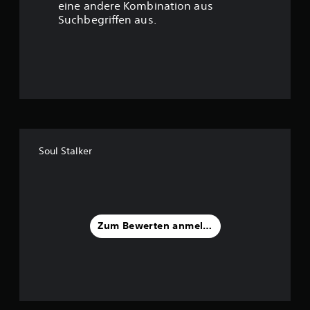
eine andere Kombination aus
u
Suchbegriffen aus.
n
g
:
3
.
Soul Stalker
5
v
o
Zum Bewerten anmelden
n
5