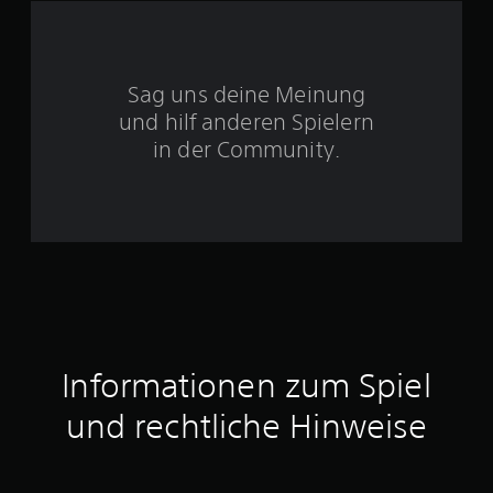
S
t
Sag uns deine Meinung
e
und hilf anderen Spielern
r
in der Community.
n
e
n
a
u
Informationen zum Spiel
s
und rechtliche Hinweise
3
2