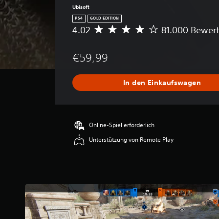
Ubisoft
PS4
GOLD EDITION
4.02
81.000 Bewer
D
u
r
€59,99
c
h
s
In den Einkaufswagen
c
h
n
i
t
Online-Spiel erforderlich
t
Unterstützung von Remote Play
l
i
c
h
e
B
e
w
e