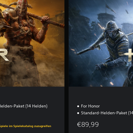
i
m
a
t
e
E
d
i
t
i
o
n
elden-Paket (14 Helden)
For Honor
Standard-Helden-Paket (1
is von €29,99
€89,99
Spiele im Spielekatalog zuzugreifen