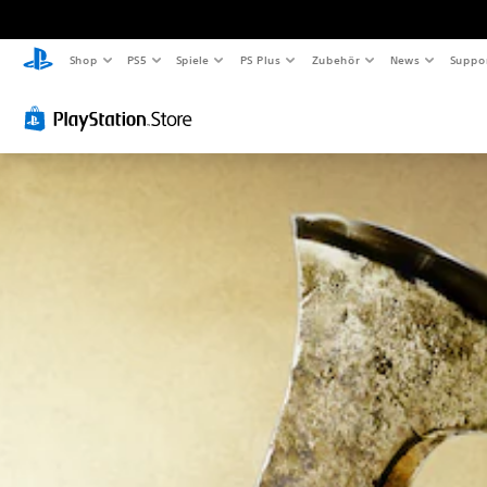
Shop
PS5
Spiele
PS Plus
Zubehör
News
Suppo