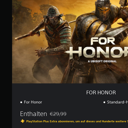
u
H
s
O
8
N
1
O
.
R
0
0
0
B
e
w
e
r
t
u
n
FOR HONOR
g
e
For Honor
Standard-H
n
Enthalten
€29,99
Preisnachlass gegenüber dem Originalpre
PlayStation Plus Extra abonnieren, um auf dieses und Hunderte weitere 