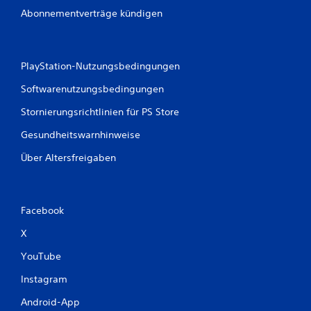
S
Abonnementverträge kündigen
p
i
e
l
PlayStation-Nutzungsbedingungen
b
Softwarenutzungsbedingungen
a
r
Stornierungsrichtlinien für PS Store
o
h
Gesundheitswarnhinweise
n
Über Altersfreigaben
e
M
o
t
Facebook
i
o
X
n
-
YouTube
S
Instagram
t
e
Android-App