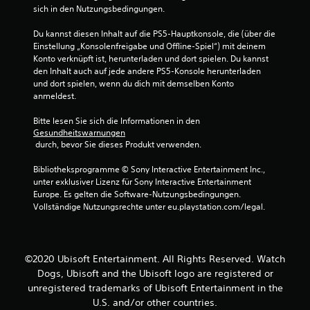
r
sich in den Nutzungsbedingungen.
h
a
Du kannst diesen Inhalt auf die PS5-Hauptkonsole, die (über die 
l
Einstellung „Konsolenfreigabe und Offline-Spiel“) mit deinem 
b
Konto verknüpft ist, herunterladen und dort spielen. Du kannst 
e
den Inhalt auch auf jede andere PS5-Konsole herunterladen 
i
und dort spielen, wenn du dich mit demselben Konto 
n
anmeldest.
e
r
Bitte lesen Sie sich die Informationen in den 
z
Gesundheitswarnungen
 durch, bevor Sie dieses Produkt verwenden.
e
i
Bibliotheksprogramme © Sony Interactive Entertainment Inc., 
t
unter exklusiver Lizenz für Sony Interactive Entertainment 
l
Europe. Es gelten die Software-Nutzungsbedingungen. 
i
Vollständige Nutzungsrechte unter eu.playstation.com/legal.
c
h
e
n
B
©2020 Ubisoft Entertainment. All Rights Reserved. Watch
e
Dogs, Ubisoft and the Ubisoft logo are registered or
s
unregistered trademarks of Ubisoft Entertainment in the
c
U.S. and/or other countries.
h