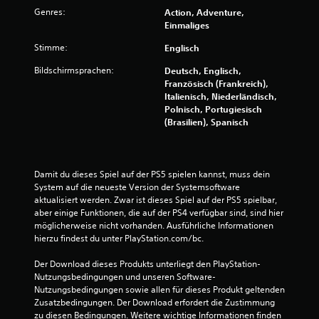
h
Genres:
Action, Adventure,
n
Einmaliges
e
l
Stimme:
Englisch
l
Bildschirmsprachen:
n
Deutsch, Englisch,
a
Französisch (Frankreich),
c
Italienisch, Niederländisch,
h
Polnisch, Portugiesisch
e
(Brasilien), Spanisch
i
n
a
n
Damit du dieses Spiel auf der PS5 spielen kannst, muss dein 
d
System auf die neueste Version der Systemsoftware 
e
aktualisiert werden. Zwar ist dieses Spiel auf der PS5 spielbar, 
r
aber einige Funktionen, die auf der PS4 verfügbar sind, sind hier 
o
möglicherweise nicht vorhanden. Ausführliche Informationen 
d
hierzu findest du unter PlayStation.com/bc.
e
r
Der Download dieses Produkts unterliegt den PlayStation-
i
Nutzungsbedingungen und unseren Software-
n
Nutzungsbedingungen sowie allen für dieses Produkt geltenden 
n
Zusatzbedingungen. Der Download erfordert die Zustimmung 
e
zu diesen Bedingungen. Weitere wichtige Informationen finden 