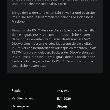
ü
n
und unterhaltsame Nebenaktivitäten.
s
g
n
k
Bringe den Widerstand einen Schritt weiter und bestreite
a
o
im Online-Modus zusammen mit deinen Freunden neue
v
m
Missionen.
i
m
g
t
Besitzt du die PS4™-Version dieses Spiels bereits, erhältst
i
.
du die digitale PS5™-Version ohne zusätzliche Kosten
e
dazu, ohne sie kaufen zu müssen. Besitzer einer PS4™-
r
Disc-Version müssen sie jedes Mal, wenn sie die digitale
e
PS5™-Version herunterladen oder spielen möchten, in die
n
PS5™-Konsole eingelegen. Besitzer der Disc-Version des
,
PS4™-Spiels, die eine PS5™-Digital Edition-Konsole ohne
o
Laufwerk kaufen, erhalten die PS5™-Version nicht ohne
h
zusätzliche Kosten dazu.
n
e
T
a
s
t
Plattform:
PS4, PS5
e
Veröffentlichung:
11.11.2020
n
s
Herausgeber:
Ubisoft
c