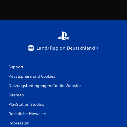
r
ä
n
k
u
n
g
d
r
Land/Region Deutschland
ü
c
k
e
Support
n
z
Privatsphäre und Cookies
u
m
Nutzungsbedingungen für die Website
ü
Sitemap
s
s
PlayStation Studios
e
n
Rechtliche Hinweise
.
Impressum