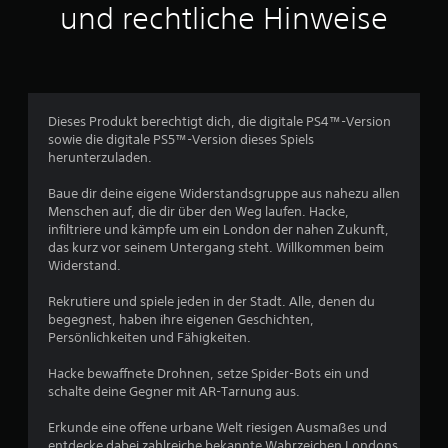
s
s
und rechtliche Hinweise
,
t
e
a
d
n
u
a
s
s
s
i
w
S
n
e
p
d
l
Dieses Produkt berechtigt dich, die digitale PS4™-Version
i
.
c
sowie die digitale PS5™-Version dieses Spiels
e
h
herunterzuladen.
l
e
s
r
Baue dir deine eigene Widerstandsgruppe aus nahezu allen
p
R
Menschen auf, die dir über den Weg laufen. Hacke,
i
i
infiltriere und kämpfe um ein London der nahen Zukunft,
e
c
das kurz vor seinem Untergang steht. Willkommen beim
l
h
Widerstand.
e
t
n
u
Rekrutiere und spiele jeden in der Stadt. Alle, denen du
u
n
begegnest, haben ihre eigenen Geschichten,
n
g
Persönlichkeiten und Fähigkeiten.
d
e
i
i
Hacke bewaffnete Drohnen, setze Spider-Bots ein und
n
n
schalte deine Gegner mit AR-Tarnung aus.
M
K
e
l
Erkunde eine offene urbane Welt riesigen Ausmaßes und
n
a
entdecke dabei zahlreiche bekannte Wahrzeichen Londons