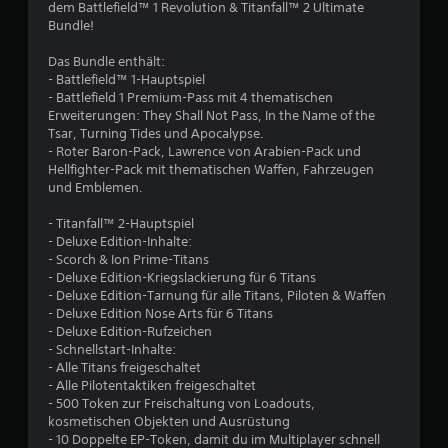
2
dem Battlefield™ 1 Revolution & Titanfall™ 2 Ultimate
Bundle!
1
Das Bundle enthält:
6
- Battlefield™ 1-Hauptspiel
- Battlefield 1 Premium-Pass mit 4 thematischen
5
Erweiterungen: They Shall Not Pass, In the Name of the
Tsar, Turning Tides und Apocalypse.
- Roter Baron-Pack, Lawrence von Arabien-Pack und
Hellfighter-Pack mit thematischen Waffen, Fahrzeugen
B
und Emblemen.
e
- Titanfall™ 2-Hauptspiel
- Deluxe Edition-Inhalte:
w
- Scorch & Ion Prime-Titans
- Deluxe Edition-Kriegslackierung für 6 Titans
e
- Deluxe Edition-Tarnung für alle Titans, Piloten & Waffen
- Deluxe Edition Nose Arts für 6 Titans
r
- Deluxe Edition-Rufzeichen
- Schnellstart-Inhalte:
t
- Alle Titans freigeschaltet
- Alle Pilotentaktiken freigeschaltet
- 500 Token zur Freischaltung von Loadouts,
u
kosmetischen Objekten und Ausrüstung
- 10 Doppelte EP-Token, damit du im Multiplayer schnell