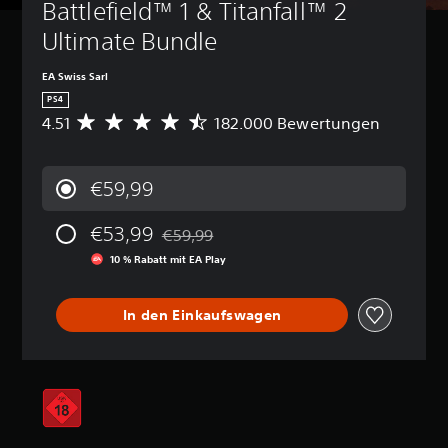
Battlefield™ 1 & Titanfall™ 2 
Ultimate Bundle
EA Swiss Sarl
PS4
4.51
182.000 Bewertungen
D
u
r
c
€59,99
h
s
€53,99
c
€59,99
Preisnachlass gegenüber dem Originalprei
h
10 % Rabatt mit EA Play
n
i
t
In den Einkaufswagen
t
l
i
c
h
e
B
e