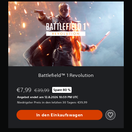
a
B
u
a
s
t
1
t
8
l
2
e
.
f
0
i
0
e
0
l
d
B
™
e
1
w
R
e
Battlefield™ 1 Revolution
e
r
v
t
o
€7,99
€39,99
Spare 80 %
u
Preisnachlass gegenüber dem Originalpreis von €
l
n
Angebot endet am 12.8.2026 10:59 PM UTC
u
g
Niedrigster Preis in den letzten 30 Tagen: €39,99
t
e
i
n
In den Einkaufswagen
o
n