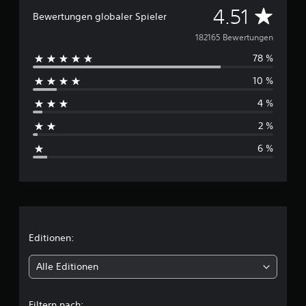
D
4.51
Bewertungen globaler Spieler
u
182165 Bewertungen
78 %
r
10 %
c
4 %
h
2 %
s
6 %
c
h
n
i
Editionen:
t
Alle Editionen
t
Filtern nach: