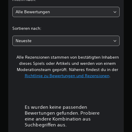
l
Alle Bewertungen
i
c
Sortieren nach:
h
Neueste
e
Alle Rezensionen stammen von bestätigten Inhabern
B
dieses Spiels oder Artikels und werden von einem
e
Moderationsteam geprüft. Näheres findest du in der
Richtlinie zu Bewertungen und Rezensionen
.
w
e
r
Es wurden keine passenden
t
Bewertungen gefunden. Probiere
eine andere Kombination aus
u
Suchbegriffen aus.