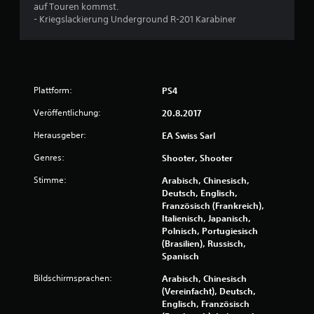
n
auf Touren kommst.
- Kriegslackierung Underground R-201 Karabiner
g
e
n
Plattform:
PS4
Veröffentlichung:
20.8.2017
Herausgeber:
EA Swiss Sarl
Genres:
Shooter, Shooter
Stimme:
Arabisch, Chinesisch,
Deutsch, Englisch,
Französisch (Frankreich),
Italienisch, Japanisch,
Polnisch, Portugiesisch
(Brasilien), Russisch,
Spanisch
Bildschirmsprachen:
Arabisch, Chinesisch
(Vereinfacht), Deutsch,
Englisch, Französisch