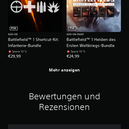
PS4
PS4
ADD-ON
ADD-ON-PAKET
Battlefield™ 1 Shortcut-Kit:
Battlefield™ 1 Helden des
Infanterie-Bundle
Ersten Weltkriegs-Bundle
Spare 10 %
Spare 10 %
€29,99
€24,99
Mehr anzeigen
Bewertungen und
Rezensionen