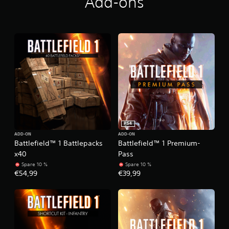
Add-ons
PS4
ADD-ON
ADD-ON
Battlefield™ 1 Battlepacks
Battlefield™ 1 Premium-
x40
Pass
Spare 10 %
Spare 10 %
€54,99
€39,99