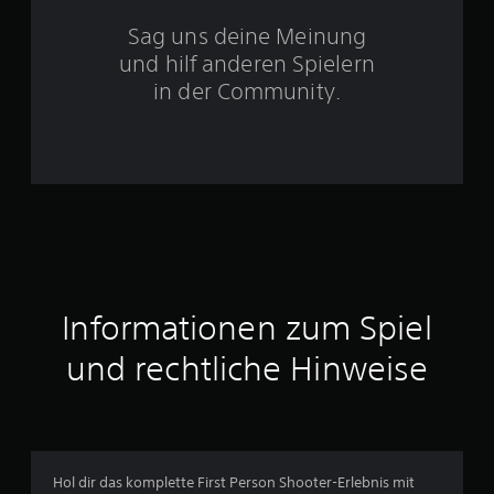
S
Sag uns deine Meinung
t
und hilf anderen Spielern
e
in der Community.
r
n
e
n
a
Informationen zum Spiel
u
und rechtliche Hinweise
s
1
8
Hol dir das komplette First Person Shooter-Erlebnis mit