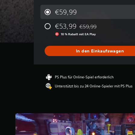
r
c
€59,99
h
s
€53,99
€59,99
c
Preisnachlass gegenüber de
h
10 % Rabatt mit EA Play
n
i
t
In den Einkaufswagen
t
l
i
c
PS Plus für Online-Spiel erforderlich
h
e
Unterstützt bis zu 24 Online-Spieler mit PS Plus
B
e
w
e
r
t
u
n