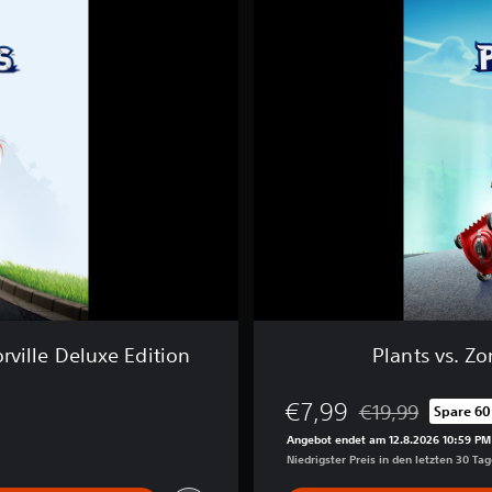
n
t
s
v
s
.
Z
o
m
b
i
e
s
™
:
S
c
ville Deluxe Edition
Plants vs. Z
h
l
a
€7,99
€19,99
Spare 60
Preisnachlass geg
c
Angebot endet am 12.8.2026 10:59 PM
h
Niedrigster Preis in den letzten 30 Ta
t
u