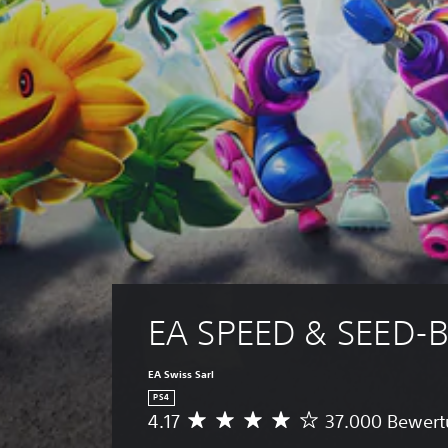
EA SPEED & SEED-
EA Swiss Sarl
PS4
4.17
37.000 Bewer
D
u