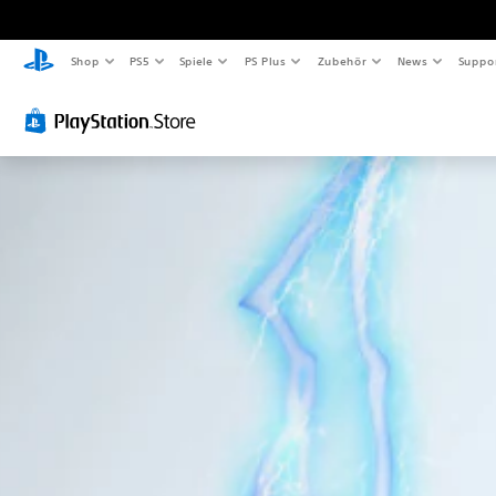
Shop
PS5
Spiele
PS Plus
Zubehör
News
Suppo