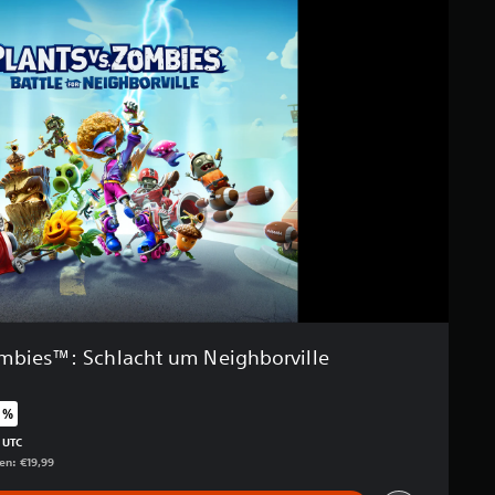
ombies™: Schlacht um Neighborville
 %
enüber dem Originalpreis von €19,99
 UTC
gen: €19,99