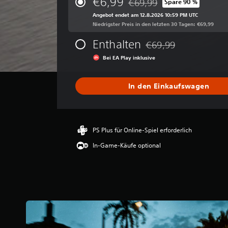
€6,99
€69,99
Spare 90 %
Preisnachlass gegenüber dem
h
Angebot endet am 12.8.2026 10:59 PM UTC
s
Niedrigster Preis in den letzten 30 Tagen: €69,99
c
h
Enthalten
€69,99
n
Preisnachlass gegenüber
i
Bei EA Play inklusive
t
t
l
In den Einkaufswagen
i
c
h
e
PS Plus für Online-Spiel erforderlich
B
e
In-Game-Käufe optional
w
e
r
t
u
n
g
: