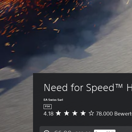
Need for Speed™ 
EA Swiss Sarl
PS4
4.18
78.000 Bewer
D
u
r
c