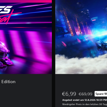
e
d
f
o
r
S
p
e
e
d
™
H
e
a
t
 Edition
€6,99
€69,99
Spare 9
Preisnachlass geg
Angebot endet am 12.8.2026 10:59 PM
Niedrigster Preis in den letzten 30 Ta