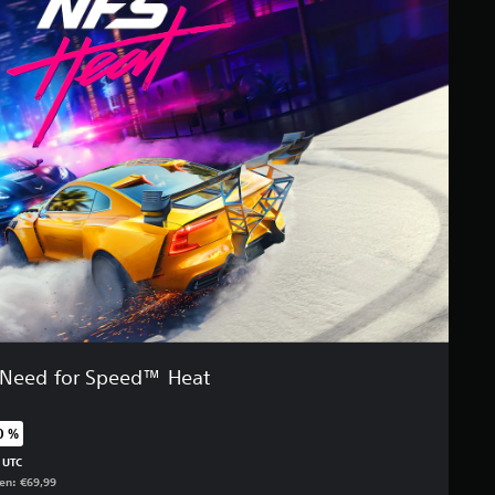
Need for Speed™ Heat
0 %
enüber dem Originalpreis von €69,99
 UTC
gen: €69,99