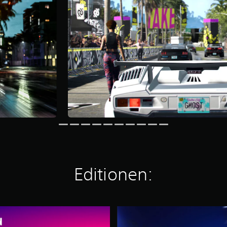
Editionen:
N
e