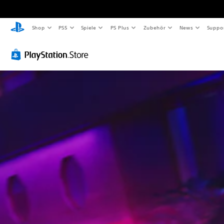
Shop
PS5
Spiele
PS Plus
Zubehör
News
Suppo