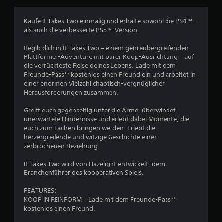
e
i
D
c
Kaufe It Takes Two einmalig und erhalte sowohl die PS4™-
u
h
als auch die verbesserte PS5™-Version.
k
o
a
p
Begib dich in It Takes Two – einem genreübergreifenden
n
t
Plattformer-Adventure mit purer Koop-Ausrichtung – auf
n
i
die verrückteste Reise deines Lebens. Lade mit dem
s
s
Freunde-Pass** kostenlos einen Freund ein und arbeitet in
t
c
einer enormen Vielzahl chaotisch-vergnüglicher
d
h
Herausforderungen zusammen.
a
o
s
d
Greift euch gegenseitig unter die Arme, überwindet
S
e
unerwartete Hindernisse und erlebt dabei Momente, die
p
r
euch zum Lachen bringen werden. Erlebt die
i
d
herzergreifende und witzige Geschichte einer
e
u
zerbrochenen Beziehung.
l
r
s
c
It Takes Two wird von Hazelight entwickelt, dem
p
h
Branchenführer des kooperativen Spiels.
i
C
e
o
FEATURES:
l
n
KOOP IN REINFORM – Lade mit dem Freunde-Pass**
e
t
kostenlos einen Freund.
n
r
,
o