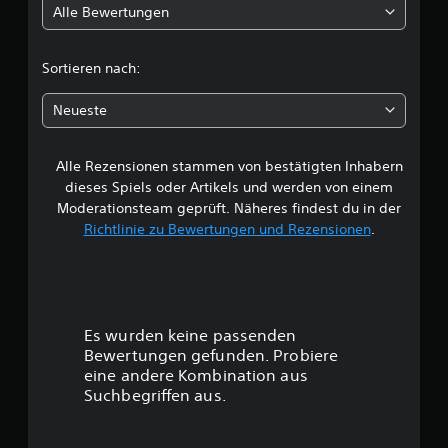
f
e
Alle Bewertungen
i
f
D
e
u
c
k
Sortieren nach:
k
t
a
h
e
n
Neueste
,
n
e
d
s
i
t
Alle Rezensionen stammen von bestätigten Inhabern
B
e
d
dieses Spiels oder Artikels und werden von einem
z
a
e
u
Moderationsteam geprüft. Näheres findest du in der
s
S
Richtlinie zu Bewertungen und Rezensionen
.
S
w
i
p
c
i
e
h
e
t
l
i
r
s
r
Es wurden keine passenden
p
r
t
Bewertungen gefunden. Probiere
i
i
eine andere Kombination aus
e
t
u
l
Suchbegriffen aus.
a
e
t
n
n
i
,