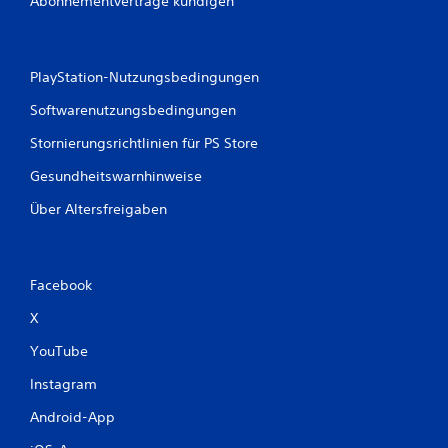
Abonnementverträge kündigen
k
a
n
n
PlayStation-Nutzungsbedingungen
s
t
Softwarenutzungsbedingungen
d
a
Stornierungsrichtlinien für PS Store
s
S
Gesundheitswarnhinweise
p
i
Über Altersfreigaben
e
l
o
h
Facebook
n
e
X
V
YouTube
i
b
Instagram
r
a
Android-App
t
i