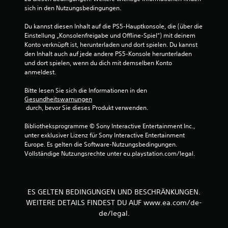
sich in den Nutzungsbedingungen.
e
n
Du kannst diesen Inhalt auf die PS5-Hauptkonsole, die (über die 
z
Einstellung „Konsolenfreigabe und Offline-Spiel“) mit deinem 
u
Konto verknüpft ist, herunterladen und dort spielen. Du kannst 
m
den Inhalt auch auf jede andere PS5-Konsole herunterladen 
ü
und dort spielen, wenn du dich mit demselben Konto 
s
anmeldest.
s
e
Bitte lesen Sie sich die Informationen in den 
n
Gesundheitswarnungen
.
 durch, bevor Sie dieses Produkt verwenden.
S
Bibliotheksprogramme © Sony Interactive Entertainment Inc., 
p
unter exklusiver Lizenz für Sony Interactive Entertainment 
Europe. Es gelten die Software-Nutzungsbedingungen. 
i
Vollständige Nutzungsrechte unter eu.playstation.com/legal.
e
l
b
a
ES GELTEN BEDINGUNGEN UND BESCHRÄNKUNGEN.
r
WEITERE DETAILS FINDEST DU AUF www.ea.com/de-
o
de/legal.
h
n