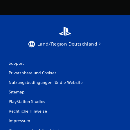
e
C
o
n
t
r
o
Land/Region Deutschland
l
l
e
r
Support
v
Privatsphäre und Cookies
i
b
Nutzungsbedingungen für die Website
r
a
Sitemap
t
PlayStation Studios
i
o
Rechtliche Hinweise
n
Impressum
D
u