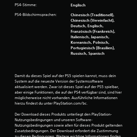
t
i
PS4-Stimme:
Englisch
.
c
PS4-Bildschirmsprachen:
Chinesisch (Traditionell),
h
Chinesisch (Vereinfacht),
e
Deutsch, Englisch,
n
Französisch (Frankreich),
S
Italienisch, Japanisch,
t
Koreanisch, Polnisch,
e
Portugiesisch (Brasilien),
u
Russisch, Spanisch
e
r
e
l
Damit du dieses Spiel auf der PS5 spielen kannst, muss dein 
e
System auf die neueste Version der Systemsoftware 
m
aktualisiert werden. Zwar ist dieses Spiel auf der PS5 spielbar, 
e
aber einige Funktionen, die auf der PS4 verfügbar sind, sind hier 
n
möglicherweise nicht vorhanden. Ausführliche Informationen 
t
hierzu findest du unter PlayStation.com/bc.
e
b
Der Download dieses Produkts unterliegt den PlayStation-
e
Nutzungsbedingungen und unseren Software-
d
Nutzungsbedingungen sowie allen für dieses Produkt geltenden 
i
Zusatzbedingungen. Der Download erfordert die Zustimmung 
e
zu diesen Bedingungen. Weitere wichtige Informationen finden 
n