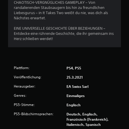
CHAOTISCH-VERGNÜGLICHES GAMEPLAY – Von
o
l
randalierenden Staubsaugern bis hin zu freundlichen
h
l
Liebesgurus – in It Takes Two weißt du nie, was dich als
n
e
Nächstes erwartet.
e
r
d
v
EINE UNIVERSELLE GESCHICHTE ÜBER BEZIEHUNGEN –
i
i
Entdecke eine rührende Geschichte, die ihr gemeinsam ins
e
b
Herz schließen werdet!
b
r
e
a
r
t
ü
i
h
o
r
n
Plattform:
PS4, PS5
u
k
n
Veröffentlichung:
25.3.2021
o
g
m
Herausgeber:
EA Swiss Sarl
s
m
e
u
Genres:
Einmaliges
m
n
p
i
PS5-Stimme:
Englisch
f
z
i
i
PS5-Bildschirmsprachen:
Deutsch, Englisch,
n
e
Französisch (Frankreich),
d
r
Italienisch, Spanisch
l