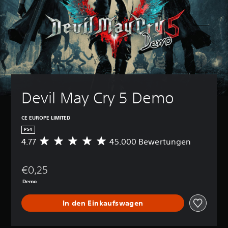
Devil May Cry 5 Demo
CE EUROPE LIMITED
PS4
4.77
45.000 Bewertungen
D
u
r
€0,25
c
h
Demo
s
c
In den Einkaufswagen
h
n
i