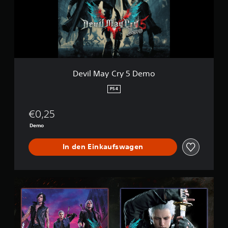
a
y
C
r
y
5
D
e
Devil May Cry 5 Demo
m
o
PS4
€0,25
Demo
In den Einkaufswagen
D
e
v
i
l
M