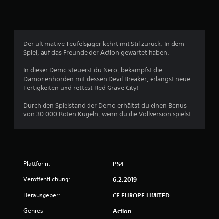
4
5
Der ultimative Teufelsjäger kehrt mit Stil zurück: In dem
0
Spiel, auf das Freunde der Action gewartet haben.
9
In dieser Demo steuerst du Nero, bekämpfst die
Dämonenhorden mit dessen Devil Breaker, erlangst neue
7
Fertigkeiten und rettest Red Grave City!
Durch den Spielstand der Demo erhältst du einen Bonus
von 30.000 Roten Kugeln, wenn du die Vollversion spielst.
B
e
w
Plattform:
PS4
e
Veröffentlichung:
6.2.2019
r
Herausgeber:
CE EUROPE LIMITED
t
Genres:
Action