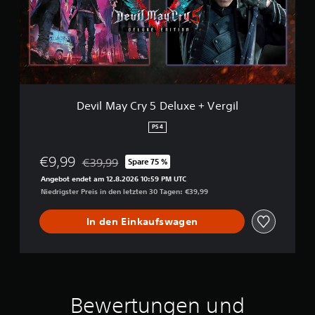
a
y
C
r
y
5
D
e
Devil May Cry 5 Deluxe + Vergil
l
u
PS4
x
e
€9,99
€39,99
Spare 75 %
+
Preisnachlass gegenüber dem Originalpreis von €
V
Angebot endet am 12.8.2026 10:59 PM UTC
e
Niedrigster Preis in den letzten 30 Tagen: €39,99
r
g
In den Einkaufswagen
i
l
Bewertungen und