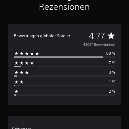
Rezensionen
D
4.77
Bewertungen globaler Spieler
u
45097 Bewertungen
88 %
r
7 %
c
3 %
h
1 %
s
2 %
c
h
n