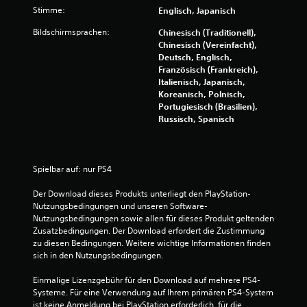
Stimme:
Englisch, Japanisch
u
Bildschirmsprachen:
Chinesisch (Traditionell),
n
Chinesisch (Vereinfacht),
Deutsch, Englisch,
g
Französisch (Frankreich),
Italienisch, Japanisch,
e
Koreanisch, Polnisch,
Portugiesisch (Brasilien),
n
Russisch, Spanisch
Spielbar auf: nur PS4
Der Download dieses Produkts unterliegt den PlayStation-
Nutzungsbedingungen und unseren Software-
Nutzungsbedingungen sowie allen für dieses Produkt geltenden 
Zusatzbedingungen. Der Download erfordert die Zustimmung 
zu diesen Bedingungen. Weitere wichtige Informationen finden 
sich in den Nutzungsbedingungen.
Einmalige Lizenzgebühr für den Download auf mehrere PS4-
Systeme. Für eine Verwendung auf Ihrem primären PS4-System 
ist keine Anmeldung bei PlayStation erforderlich, für die 