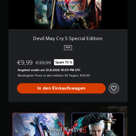
y
C
S
r
t
y
e
5
r
S
n
p
e
Devil May Cry 5 Special Edition
e
n
c
a
PS5
i
u
a
s
€9,99
€39,99
Spare 75 %
l
4
Preisnachlass gegenüber dem Originalpreis von €
E
5
Angebot endet am 12.8.2026 10:59 PM UTC
d
.
Niedrigster Preis in den letzten 30 Tagen: €39,99
i
0
t
0
In den Einkaufswagen
i
0
o
n
B
e
D
w
e
e
v
r
i
t
l
u