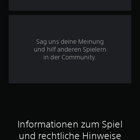
5
S
Sag uns deine Meinung
t
und hilf anderen Spielern
e
in der Community.
r
n
e
n
a
Informationen zum Spiel
u
und rechtliche Hinweise
s