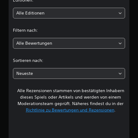
i
Editionen:
t
Alle Editionen
t
Filtern nach:
l
Alle Bewertungen
i
c
Sortieren nach:
h
Neueste
e
Alle Rezensionen stammen von bestätigten Inhabern
B
dieses Spiels oder Artikels und werden von einem
e
Moderationsteam geprüft. Näheres findest du in der
Richtlinie zu Bewertungen und Rezensionen
.
w
e