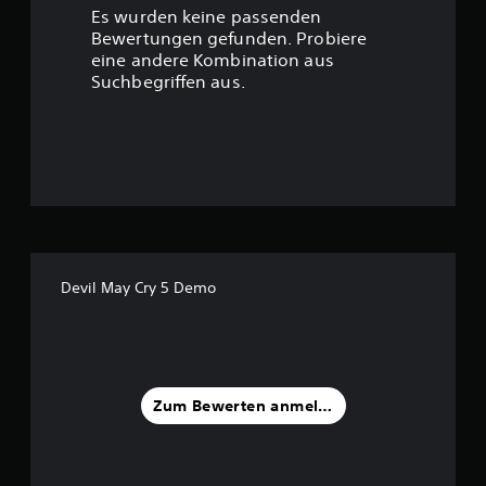
r
Es wurden keine passenden
t
Bewertungen gefunden. Probiere
eine andere Kombination aus
u
Suchbegriffen aus.
n
g
:
4
.
Devil May Cry 5 Demo
7
7
v
Zum Bewerten anmelden
o
n