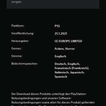
e
sorgen.
w
e
Plattform:
PS5
r
Veröffentlichung:
21.1.2021
t
Herausgeber:
CE EUROPE LIMITED
u
Genres:
Action, Horror
n
Stimme:
Englisch
g
Bildschirmsprachen:
Deutsch, Englisch,
Französisch (Frankreich),
e
Italienisch, Japanisch,
Spanisch
n
Der Download dieses Produkts unterliegt den PlayStation-
Nutzungsbedingungen und unseren Software-
Nutzungsbedingungen sowie allen für dieses Produkt geltenden 