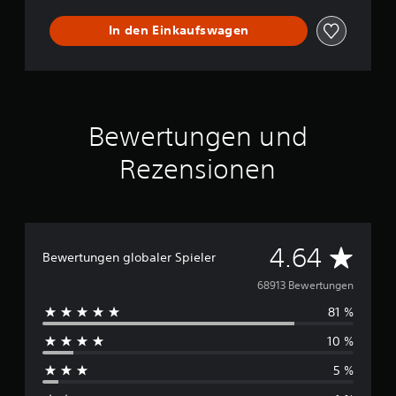
In den Einkaufswagen
Bewertungen und
Rezensionen
D
4.64
Bewertungen globaler Spieler
u
68913 Bewertungen
81 %
r
10 %
c
5 %
h