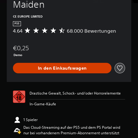
Maiden
CE EUROPE LIMITED
PS5
4.64
68.000 Bewertungen
D
u
r
€0,25
c
h
Demo
s
c
In den Einkaufswagen
h
n
i
t
t
Drastische Gewalt, Schock- und/oder Horrorelemente
l
i
In-Game-Käufe
c
h
1 Spieler
e
B
Das Cloud-Streaming auf der PS5 und dem PS Portal wird
e
nur bei vorhandenem Premium-Abonnement unterstützt
w