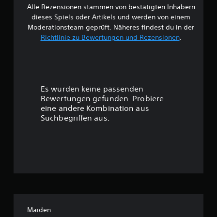
Alle Rezensionen stammen von bestätigten Inhabern
B
dieses Spiels oder Artikels und werden von einem
e
Moderationsteam geprüft. Näheres findest du in der
Richtlinie zu Bewertungen und Rezensionen
.
w
e
r
Es wurden keine passenden
t
Bewertungen gefunden. Probiere
eine andere Kombination aus
u
Suchbegriffen aus.
n
g
:
4
.
Maiden