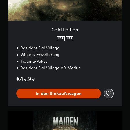
i
l
o
a
n
y
D
e
Gold Edition
m
o
PS4
PS5
Resident Evil Village
Winters-Erweiterung
Trauma-Paket
Resident Evil Village VR-Modus
€49,99
In den Einkaufswagen
M
a
i
d