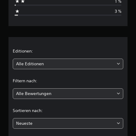
1 %
s
3 %
c
h
n
i
Editionen:
t
Alle Editionen
t
Filtern nach:
l
Alle Bewertungen
i
c
Sortieren nach:
h
Neueste
e