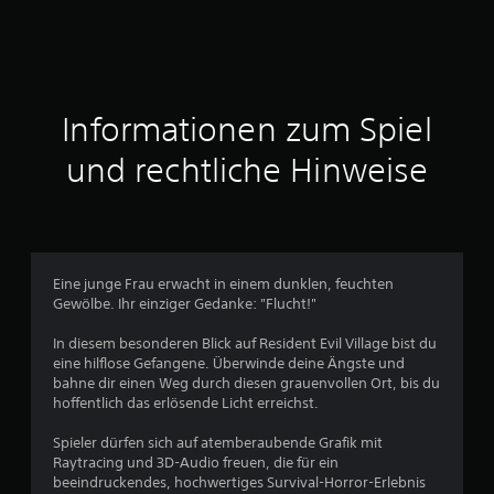
e
n
a
Informationen zum Spiel
u
und rechtliche Hinweise
s
6
8
Eine junge Frau erwacht in einem dunklen, feuchten
9
Gewölbe. Ihr einziger Gedanke: "Flucht!"
1
In diesem besonderen Blick auf Resident Evil Village bist du
eine hilflose Gefangene. Überwinde deine Ängste und
3
bahne dir einen Weg durch diesen grauenvollen Ort, bis du
hoffentlich das erlösende Licht erreichst.
Spieler dürfen sich auf atemberaubende Grafik mit
B
Raytracing und 3D-Audio freuen, die für ein
beeindruckendes, hochwertiges Survival-Horror-Erlebnis