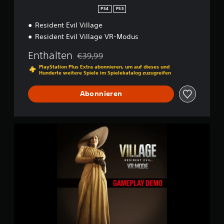
s
PS4
PS5
6
Resident Evil Village
8
.
Resident Evil Village VR-Modus
0
0
Enthalten
€39,99
Preisnachlass gegenüber dem Originalpreis
0
PlayStation Plus Extra abonnieren, um auf dieses und
Hunderte weitere Spiele im Spielekatalog zuzugreifen
B
e
Abonnieren
w
e
r
t
R
u
e
n
s
g
i
e
d
n
e
n
t
E
v
i