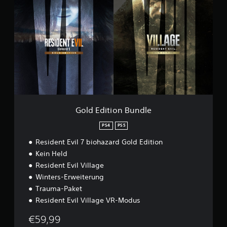
o
l
n
d
G
E
a
d
m
i
e
t
p
i
l
o
a
n
y
B
D
u
e
n
Gold Edition Bundle
m
d
o
l
PS4
PS5
e
Resident Evil 7 biohazard Gold Edition
Kein Held
Resident Evil Village
Winters-Erweiterung
Trauma-Paket
Resident Evil Village VR-Modus
€59,99