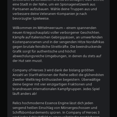
n
l
eine Stadt in der Nähe, um ein Spionagenetzwerk aus
)
b
Partisanen aufzubauen. Wähle deine Truppen aus und
.
a
verbessere deine Veteranen-Kompanien je nach
bevorzugter Spielweise.
r
M
o
Willkommen im Mittelmeerraum – einem spannenden
a
h
neuen Kriegsschauplatz voller verborgener Geschichten.
n
n
Kämpfe auf italienischen Gebirgspässen, an umwerfenden
u
e
Küstenpanoramen und in der sengenden Hitze Nordafrikas
e
b
gegen brutale feindliche Streitkräfte. Die beeindruckende
l
e
Grafik sorgt für authentische und höchst
l
r
abwechslungsreiche Umgebungen, in denen du stets auf
e
ü
der Hut sein musst.
s
h
S
Company of Heroes 3 wird dank der bislang größten
r
Anzahl an Startfraktionen der Reihe selbst die glühendsten
p
u
Zweiter-Weltkrieg-Enthusiasten begeistern. Überwältige
e
n
deine Gegner mit vier einzigartigen Fraktionen und
i
g
brandneuen internationalen Kampfgruppen. Jedes Spiel
c
s
läuft anders ab!
h
e
e
m
Relics hochmoderne Essence Engine lässt dich jeden
r
p
sengend heißen Einschlag von Mörsergeschossen und
n
Schiffsbombardements spüren. In Company of Heroes 3
f