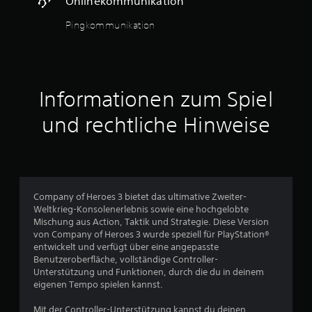
Onlinekommunikation
m
a
h
S
t
n
Pingkommunikation
p
i
e
i
o
d
e
n
i
l
k
e
e
o
B
n
m
e
Informationen zum Spiel
o
m
w
d
u
e
und rechtliche Hinweise
e
n
g
r
i
u
Z
z
n
u
i
g
s
e
s
e
r
s
Company of Heroes 3 bietet das ultimative Zweiter-
h
t
t
Weltkrieg-Konsolenerlebnis sowie eine hochgelobte
e
.
e
Mischung aus Action, Taktik und Strategie. Diese Version
n
u
von Company of Heroes 3 wurde speziell für PlayStation®
p
e
entwickelt und verfügt über eine angepasste
a
r
Benutzeroberfläche, vollständige Controller-
u
u
Unterstützung und Funktionen, durch die du in deinem
s
n
eigenen Tempo spielen kannst.
i
g
e
e
Mit der Controller-Unterstützung kannst du deinen