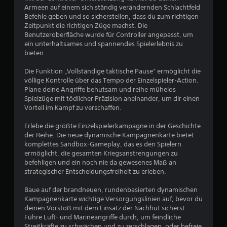
r
n
Armeen auf einem sich ständig verändernden Schlachtfeld
e
v
Befehle geben und so sicherstellen, dass du zum richtigen
n
e
Zeitpunkt die richtigen Züge machst. Die
(
r
Benutzeroberfläche wurde für Controller angepasst, um
n
w
ein unterhaltsames und spannendes Spielerlebnis zu
u
e
bieten.
r
n
b
d
Die Funktion „Vollständige taktische Pause“ ermöglicht die
e
e
völlige Kontrolle über das Tempo der Einzelspieler-Action.
i
n
Plane deine Angriffe behutsam und reihe mühelos
m
z
Spielzüge mit tödlicher Präzision aneinander, um dir einen
O
u
Vorteil im Kampf zu verschaffen.
f
m
f
ü
Erlebe die größte Einzelspielerkampagne in der Geschichte
l
s
der Reihe. Die neue dynamische Kampagnenkarte bietet
i
s
komplettes Sandbox-Gameplay, das es den Spielern
n
e
ermöglicht, die gesamten Kriegsanstrengungen zu
e
n
befehligen und ein noch nie da gewesenes Maß an
-
.
strategischer Entscheidungsfreiheit zu erleben.
S
p
Baue auf der brandneuen, rundenbasierten dynamischen
S
i
Kampagnenkarte wichtige Versorgungslinien auf, bevor du
e
p
deinen Vorstoß mit dem Einsatz der Nachhut sicherst.
l
i
Führe Luft- und Marineangriffe durch, um feindliche
e
e
Streitkräfte zu schwächen und zu zerschlagen, oder befreie