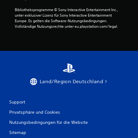
h
g
n
e
Bibliotheksprogramme © Sony Interactive Entertainment Inc., 
e
n
unter exklusiver Lizenz für Sony Interactive Entertainment 
d
a
Europe. Es gelten die Software-Nutzungsbedingungen. 
i
u
Vollständige Nutzungsrechte unter eu.playstation.com/legal.
e
a
b
n
e
d
r
e
ü
r
h
S
r
t
u
e
n
l
g
l
Land/Region Deutschland
s
e
e
f
m
o
p
Support
r
f
t
i
Privatsphäre und Cookies
z
n
u
Nutzungsbedingungen für die Website
d
s
l
e
Sitemap
i
t