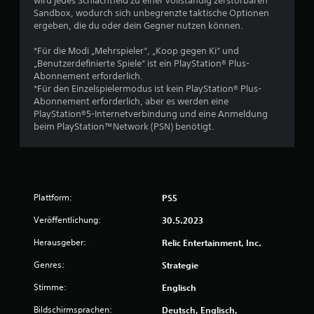
wird jedes Schlachtfeld zu einer vollständig zerstörbaren
i
D
Sandbox, wodurch sich unbegrenzte taktische Optionen
u
n
ergeben, die du oder dein Gegner nutzen können.
k
d
a
l
*Für die Modi „Mehrspieler“, „Koop gegen Ki“ und
n
i
„Benutzerdefinierte Spiele“ ist ein PlayStation® Plus-
n
c
Abonnement erforderlich.
s
h
*Für den Einzelspielermodus ist kein PlayStation® Plus-
t
e
Abonnement erforderlich, aber es werden eine
m
PlayStation®5-Internetverbindung und eine Anmeldung
S
a
beim PlayStation™Network (PSN) benötigt.
t
n
u
e
e
u
l
e
l
r
e
Plattform:
PS5
e
S
l
p
Veröffentlichung:
30.5.2023
e
e
m
Herausgeber:
Relic Entertainment, Inc.
i
e
c
Genres:
Strategie
h
n
e
t
Stimme:
Englisch
r
e
p
Bildschirmsprachen:
Deutsch, Englisch,