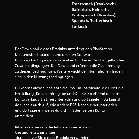
D
u
Französisch (Frankreich),
u
n
Italienisch, Polnisch,
k
k
Portugiesisch (Brasilien),
a
t
Spanisch, Tschechisch,
n
e
Türkisch
n
e
s
r
t
s
d
t
Der Download dieses Produkts unterliegt den PlayStation-
a
e
Nutzungsbedingungen und unseren Software-
s
l
Nutzungsbedingungen sowie allen für dieses Produkt geltenden 
S
l
Zusatzbedingungen. Der Download erfordert die Zustimmung 
p
e
zu diesen Bedingungen. Weitere wichtige Informationen finden 
i
n
sich in den Nutzungsbedingungen.
e
,
l
u
Du kannst diesen Inhalt auf die PS5-Hauptkonsole, die (über die 
s
m
Einstellung „Konsolenfreigabe und Offline-Spiel“) mit deinem 
p
d
Konto verknüpft ist, herunterladen und dort spielen. Du kannst 
i
a
den Inhalt auch auf jede andere PS5-Konsole herunterladen 
e
s
und dort spielen, wenn du dich mit demselben Konto 
l
S
anmeldest.
e
p
n
i
Bitte lesen Sie sich die Informationen in den 
,
e
Gesundheitswarnungen
o
l
 durch, bevor Sie dieses Produkt verwenden.