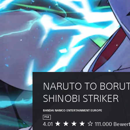
NARUTO TO BORUT
SHINOBI STRIKER
BANDAI NAMCO ENTERTAINMENT EUROPE
PS4
4.01
111.000 Bewer
D
u