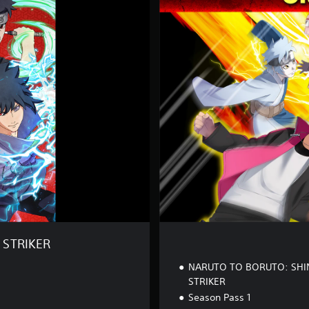
t
i
m
a
t
e
E
d
i
t
i
o
n
 STRIKER
NARUTO TO BORUTO: SHI
STRIKER
Season Pass 1