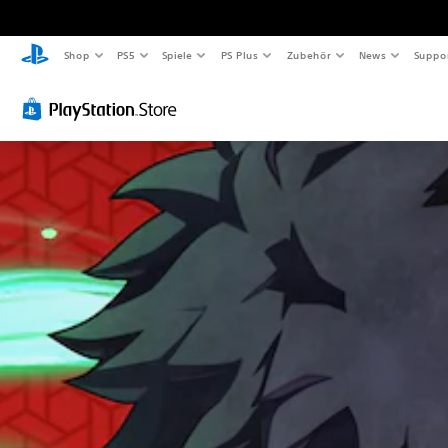
Shop
PS5
Spiele
PS Plus
Zubehör
News
Suppo