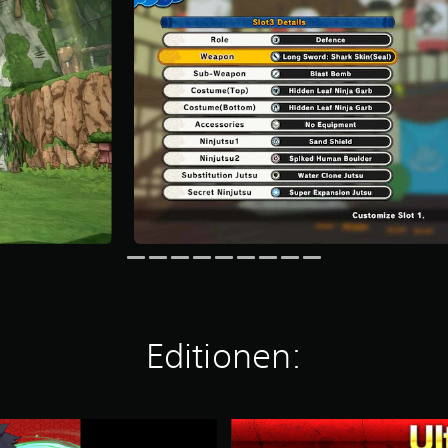
Editionen:
U
l