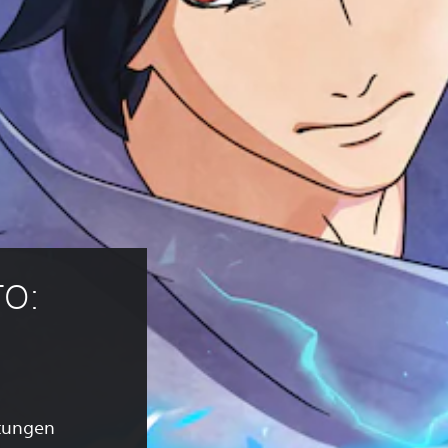
O: 
tungen