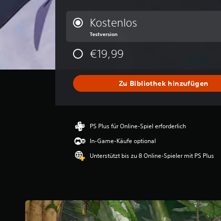
r
c
Kostenlos
h
Testversion
s
c
€19,99
h
n
i
Zu Bibliothek hinzufügen
t
t
l
i
c
PS Plus für Online-Spiel erforderlich
h
e
In-Game-Käufe optional
B
Unterstützt bis zu 8 Online-Spieler mit PS Plus
e
w
e
r
t
u
n