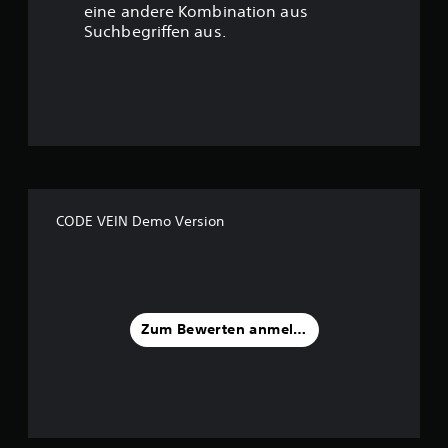
eine andere Kombination aus
u
Suchbegriffen aus.
n
g
:
4
.
CODE VEIN Demo Version
3
5
v
Zum Bewerten anmelden
o
n
5