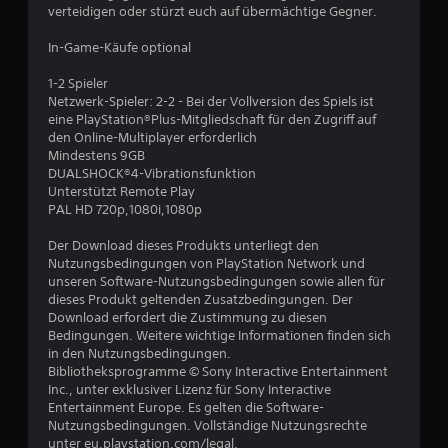
verteidigen oder stürzt euch auf übermächtige Gegner.
n
In-Game-Käufe optional
g
1-2 Spieler
e
Netzwerk-Spieler: 2-2 - Bei der Vollversion des Spiels ist
eine PlayStation®Plus-Mitgliedschaft für den Zugriff auf
n
den Online-Multiplayer erforderlich
Mindestens 9GB
DUALSHOCK®4-Vibrationsfunktion
Unterstützt Remote Play
PAL HD 720p,1080i,1080p
Der Download dieses Produkts unterliegt den
Nutzungsbedingungen von PlayStation Network und
unseren Software-Nutzungsbedingungen sowie allen für
dieses Produkt geltenden Zusatzbedingungen. Der
Download erfordert die Zustimmung zu diesen
Bedingungen. Weitere wichtige Informationen finden sich
in den Nutzungsbedingungen.
Bibliotheksprogramme © Sony Interactive Entertainment
Inc., unter exklusiver Lizenz für Sony Interactive
Entertainment Europe. Es gelten die Software-
Nutzungsbedingungen. Vollständige Nutzungsrechte
unter eu.playstation.com/legal.