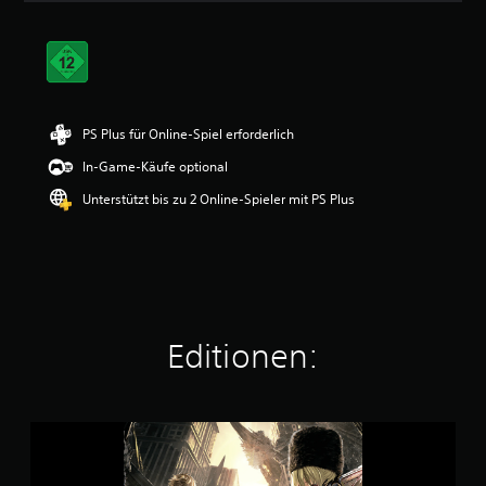
t
t
l
i
c
h
e
PS Plus für Online-Spiel erforderlich
B
In-Game-Käufe optional
e
w
Unterstützt bis zu 2 Online-Spieler mit PS Plus
e
r
t
u
n
g
:
4
Editionen:
.
3
5
v
C
o
O
n
D
5