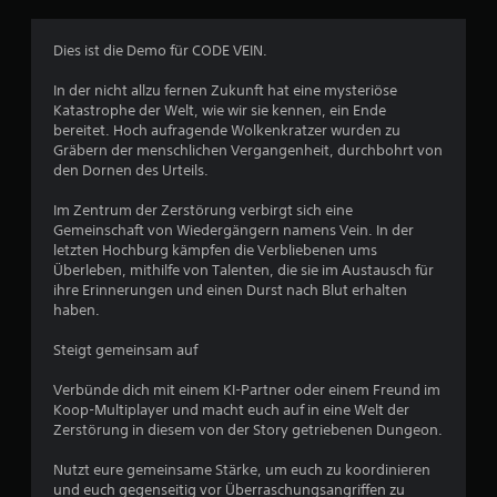
7
Dies ist die Demo für CODE VEIN.
8
In der nicht allzu fernen Zukunft hat eine mysteriöse
7
Katastrophe der Welt, wie wir sie kennen, ein Ende
bereitet. Hoch aufragende Wolkenkratzer wurden zu
6
Gräbern der menschlichen Vergangenheit, durchbohrt von
den Dornen des Urteils.
Im Zentrum der Zerstörung verbirgt sich eine
B
Gemeinschaft von Wiedergängern namens Vein. In der
letzten Hochburg kämpfen die Verbliebenen ums
e
Überleben, mithilfe von Talenten, die sie im Austausch für
ihre Erinnerungen und einen Durst nach Blut erhalten
w
haben.
e
Steigt gemeinsam auf
r
Verbünde dich mit einem KI-Partner oder einem Freund im
Koop-Multiplayer und macht euch auf in eine Welt der
t
Zerstörung in diesem von der Story getriebenen Dungeon.
u
Nutzt eure gemeinsame Stärke, um euch zu koordinieren
und euch gegenseitig vor Überraschungsangriffen zu