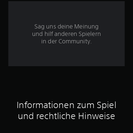
S
Sag uns deine Meinung
t
und hilf anderen Spielern
e
in der Community.
r
n
e
n
a
Informationen zum Spiel
u
und rechtliche Hinweise
s
1