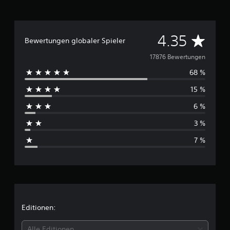
D
4.35
Bewertungen globaler Spieler
u
17876 Bewertungen
68 %
r
15 %
c
6 %
h
3 %
s
7 %
c
h
n
i
Editionen:
t
Alle Editionen