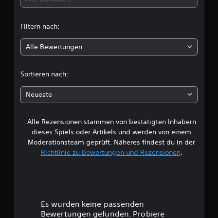
t
Filtern nach:
l
Alle Bewertungen
i
c
Sortieren nach:
h
Neueste
e
Alle Rezensionen stammen von bestätigten Inhabern
B
dieses Spiels oder Artikels und werden von einem
e
Moderationsteam geprüft. Näheres findest du in der
Richtlinie zu Bewertungen und Rezensionen
.
w
e
r
Es wurden keine passenden
t
Bewertungen gefunden. Probiere