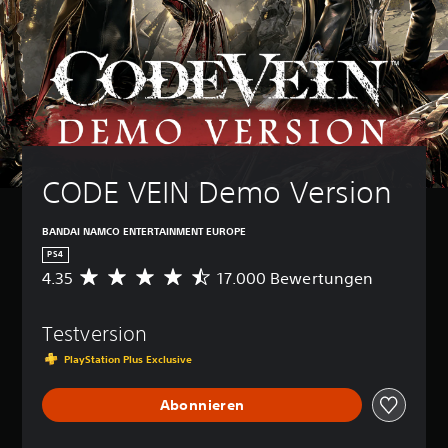
CODE VEIN Demo Version
BANDAI NAMCO ENTERTAINMENT EUROPE
PS4
4.35
17.000 Bewertungen
D
u
r
Testversion
c
h
PlayStation Plus Exclusive
s
c
Abonnieren
h
n
i